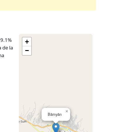
59.1%
+
 de la
−
na
×
Bāmyān