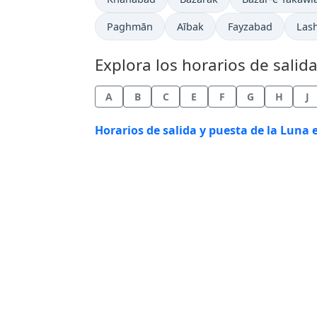
Paghmān
Aībak
Fayzabad
Las
Explora los horarios de salid
A
B
C
E
F
G
H
J
Horarios de salida y puesta de la Luna 