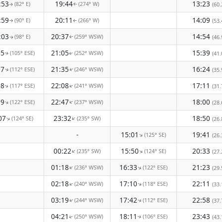
:53
19:44
13:23
(82° E)
(274° W)
(60.
↑
↑
:59
20:11
14:09
(90° E)
(266° W)
(53.
↑
↑
:03
20:37
14:54
(98° E)
(259° WSW)
(46.
↑
↑
05
21:05
15:39
(105° ESE)
(252° WSW)
(41.
↑
↑
07
21:35
16:24
(112° ESE)
(246° WSW)
(35.
↑
↑
08
22:08
17:11
(117° ESE)
(241° WSW)
↑
(31.
↑
09
22:47
18:00
(122° ESE)
(237° WSW)
↑
↑
(28.
07
23:32
18:50
(124° SE)
(235° SW)
↑
↑
(26.
-
15:01
19:41
(125° SE)
↑
(26.
00:22
15:50
20:33
(235° SW)
(124° SE)
↑
↑
(27.
01:18
16:33
21:23
(236° WSW)
(122° ESE)
↑
↑
(29.
02:18
17:10
22:11
(240° WSW)
(118° ESE)
↑
↑
(33.
03:19
17:42
22:58
(244° WSW)
(112° ESE)
(37.
↑
↑
04:21
18:11
23:43
(250° WSW)
(106° ESE)
(43.
↑
↑