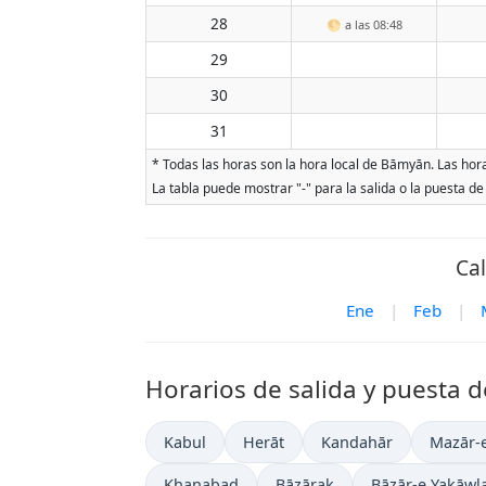
28
🌕
a las 08:48
29
30
31
* Todas las horas son la hora local de Bāmyān. Las horas
La tabla puede mostrar "-" para la salida o la puesta de
Ca
Ene
|
Feb
|
Horarios de salida y puesta d
Kabul
Herāt
Kandahār
Mazār-e
Khanabad
Bāzārak
Bāzār-e Yakāwl