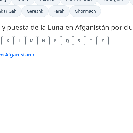
hkar Gāh
Gereshk
Farah
Ghormach
a y puesta de la Luna en Afganistán por ci
K
L
M
N
P
Q
S
T
Z
en Afganistán ›