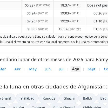
05:22
18:37
(257° WSW)
(99° E)
↑
↑
06:24
19:03
00:26
(265° W)
(91° E)
(49.
↑
↑
07:26
19:29
01:10
(273° W)
(83° E)
(55.
↑
↑
08:30
19:57
01:55
(281° W)
(76° ENE)
(62.
↑
↑
 de salida y puesta de la Luna se calculan para el centro geométrico de la Luna y
 la Luna si el evento no ocurre ese día local concreto, o si la Luna es circumpola
lendario lunar de otros meses de 2026 para Bāmy
Mar
|
Abr
|
May
|
Jun
|
Jul
|
Ago
|
Sept
|
Oc
e la luna en otras ciudades de Afganistán:
 Sharīf
Jalālābād
Kunduz
Ghazni
Balkh
Bagh
ang
Khulm
Taloqan
Pul-e Khumrī
Shibirghān