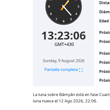
Dista
9
3
Diáme
8
4
7
5
Edad 
6
13:23:07
Próxi
Próxi
GMT+430
Próxi
Sunday, 9 August 2026
Próxi
⛶
Pantalla completa
Próxi
Próxi
La luna sobre Bāmyān está en fase Cuart
luna nueva el 12 Ago 2026, 22:06.