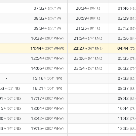
07:32
20:34
01:46
(260° W)
(96° E)
(45.
↑
↑
08:32
20:59
02:29
(268° W)
(89° E)
(51.
↑
↑
09:34
21:25
03:12
(275° W)
(81° E)
(57.
↑
↑
10:38
21:54
03:56
(283° WNW)
(74° ENE)
(64.
↑
↑
11:44
22:27
04:44
(290° WNW)
(67° ENE)
(70.
↑
↑
12:54
23:06
05:35
(297° WNW)
(61° ENE)
↑
(75.
↑
14:06
23:54
06:32
(302° WNW)
(57° ENE)
↑
↑
(79.
-
15:16
07:33
(304° NW)
↑
(82.
53
16:21
08:37
(55° NE)
(304° NW)
↑
↑
(83.
01
17:17
09:42
(56° ENE)
(302° WNW)
↑
↑
(81.
15
18:04
10:44
(60° ENE)
(296° WNW)
↑
(78.
↑
30
18:42
11:42
(66° ENE)
(290° WNW)
(73.
↑
↑
43
19:15
12:35
(74° ENE)
(282° WNW)
(66.
↑
↑