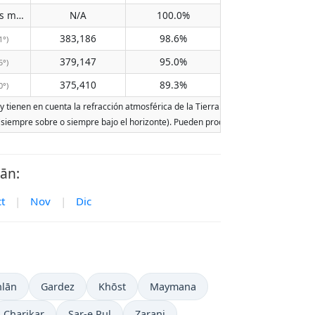
Does not pass meridian
N/A
100.0%
(N/A)
383,186
98.6%
1°)
379,147
95.0%
5°)
375,410
89.3%
0°)
 tienen en cuenta la refracción atmosférica de la Tierra. Las fechas se basan en e
r (siempre sobre o siempre bajo el horizonte). Pueden producirse dos salidas o dos
ān:
t
|
Nov
|
Dic
lān
Gardez
Khōst
Maymana
Charikar
Sar-e Pul
Zaranj