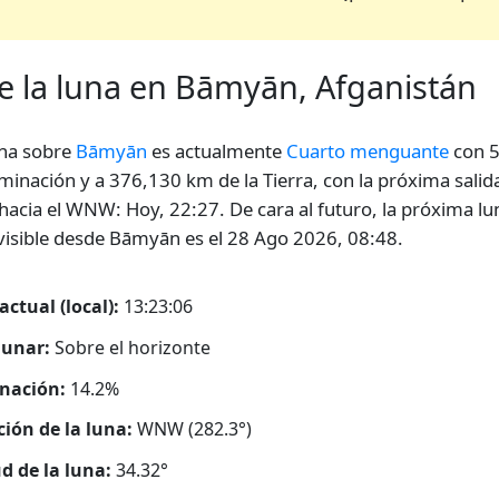
de la luna en Bāmyān, Afganistán
na sobre
Bāmyān
es actualmente
Cuarto menguante
con 
uminación y a 376,130 km de la Tierra, con la próxima salida
hacia el WNW: Hoy, 22:27. De cara al futuro, la próxima lu
 visible desde Bāmyān es el 28 Ago 2026, 08:48.
actual (local):
13:23:07
lunar:
Sobre el horizonte
nación:
14.2%
ción de la luna:
WNW (282.3°)
ud de la luna:
34.32°