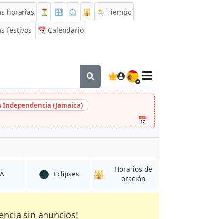
s horarias
⏳
🔡
⏲️
🕌
🌦️ Tiempo
s festivos
📆
Calendario
🇪🇸
la Independencia (Jamaica)
📅
Horarios de
🌑
🕌
en Bāmyān
en Bāmyān
CA
Eclipses
en Bāmyān
oración
encia sin anuncios!