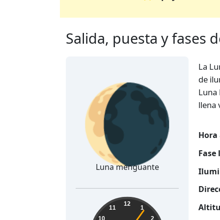
Salida, puesta y fases 
La Lu
🌘
de il
Luna 
llena
Hora 
Fase 
Luna menguante
Ilumi
Direc
13:23:07
12
Altit
11
1
10
2