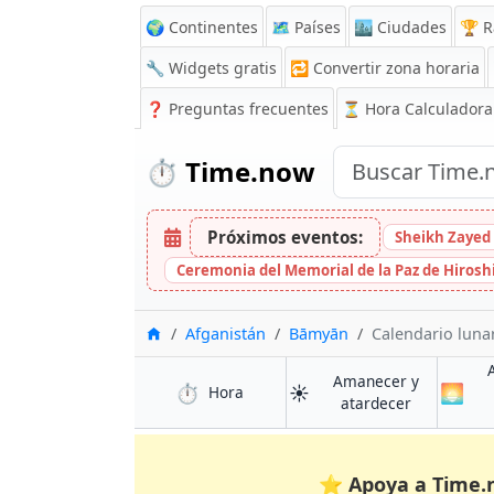
🌍 Continentes
🗺️ Países
🏙️ Ciudades
🏆 R
🔧 Widgets gratis
🔁
Convertir zona horaria
❓
Preguntas frecuentes
⏳ Hora Calculadora
⏱️
Time.now
Próximos eventos:
Sheikh Zayed 
Ceremonia del Memorial de la Paz de Hiros
Inicio
Afganistán
Bāmyān
Calendario luna
Amanecer y
⏱️
☀️
🌅
en Bāmyān
Hora
en Bāmyān
atardecer
⭐
Apoya a Time.