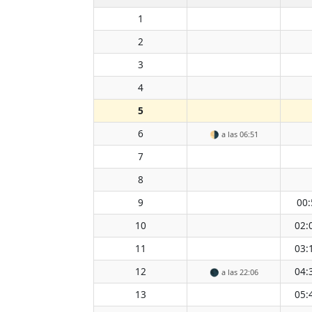
1
2
3
4
5
6
🌗
a las 06:51
7
8
9
00:
10
02:
11
03:
12
04:
🌑
a las 22:06
13
05: