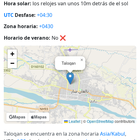
Hora solar:
los relojes van unos 10m detrás de el sol
UTC
Desfase:
+04:30
Zona horaria:
+0430
Horario de verano:
No
❌
+
×
−
Taloqan
Mapas
Mapas
Leaflet
|
©
OpenStreetMap
contributors
Taloqan se encuentra en la zona horaria
Asia/Kabul
,