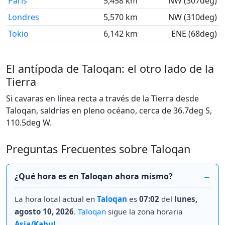
París
5,458 km
NW (307deg)
Londres
5,570 km
NW (310deg)
Tokio
6,142 km
ENE (68deg)
El antípoda de Taloqan: el otro lado de la
Tierra
Si cavaras en línea recta a través de la Tierra desde
Taloqan, saldrías en pleno océano, cerca de 36.7deg S,
110.5deg W.
Preguntas Frecuentes sobre Taloqan
¿Qué hora es en Taloqan ahora mismo?
La hora local actual en
Taloqan
es
07:02
del
lunes,
agosto 10, 2026
.
Taloqan
sigue la zona horaria
Asia/Kabul
.