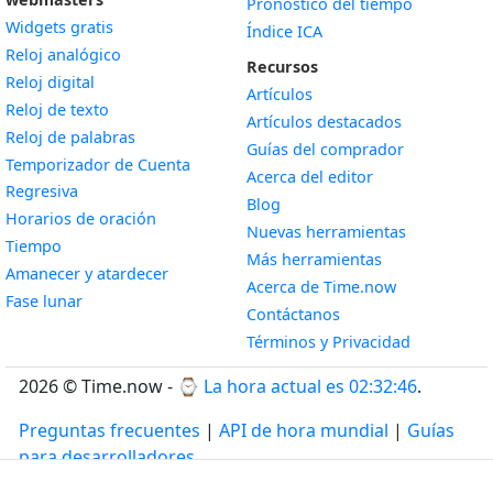
Pronóstico del tiempo
Widgets gratis
Índice ICA
Widget
Reloj analógico
Recursos
Widget
Reloj digital
Artículos
Widget
Reloj de texto
Artículos destacados
Widget
Reloj de palabras
Guías del comprador
Temporizador de Cuenta
Acerca del editor
Widget
Regresiva
Blog
Widget
Horarios de oración
Nuevas herramientas
Widget
Tiempo
Más herramientas
Widget
Amanecer y atardecer
Acerca de Time.now
Widget
Fase lunar
Contáctanos
Términos y Privacidad
2026 © Time.now - ⌚
La hora actual es 02:32:47
.
Preguntas frecuentes
|
API de hora mundial
|
Guías
para desarrolladores