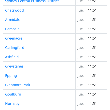
Sydney Central Business District
jue.
11:51
Chatswood
jue.
11:51
Armidale
jue.
11:51
Campsie
jue.
11:51
Greenacre
jue.
11:51
Carlingford
jue.
11:51
Ashfield
jue.
11:51
Greystanes
jue.
11:51
Epping
jue.
11:51
Glenmore Park
jue.
11:51
Goulburn
jue.
11:51
Hornsby
jue.
11:51