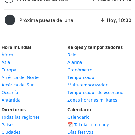
🌑
↓
Próxima puesta de luna
Hoy, 10:30
Hora mundial
Relojes y temporizadores
África
Reloj
Asia
Alarma
Europa
Cronómetro
América del Norte
Temporizador
América del Sur
Multi-temporizador
Oceanía
Temporizador de escenario
Antártida
Zonas horarias militares
Directorios
Calendario
Todas las regiones
Calendario
Países
📅
Tal día como hoy
Ciudades
Días festivos