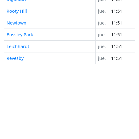
Rooty Hill
jue.
11:51
Newtown
jue.
11:51
Bossley Park
jue.
11:51
Leichhardt
jue.
11:51
Revesby
jue.
11:51