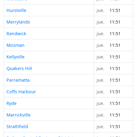
Hurstville
jue.
11:51
Merrylands
jue.
11:51
Randwick
jue.
11:51
Mosman
jue.
11:51
Kellyville
jue.
11:51
Quakers Hill
jue.
11:51
Parramatta
jue.
11:51
Coffs Harbour
jue.
11:51
Ryde
jue.
11:51
Marrickville
jue.
11:51
Strathfield
jue.
11:51