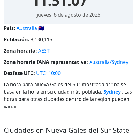
11:51:07
jueves, 6 de agosto de 2026
País:
Australia 🇦🇺
Población:
8,130,115
Zona horaria:
AEST
Zona horaria IANA representativa:
Australia/Sydney
Desfase UTC:
UTC+10:00
La hora para Nueva Gales del Sur mostrada arriba se
basa en la hora en su ciudad más poblada,
Sydney
. Las
horas para otras ciudades dentro de la región pueden
variar.
Ciudades en Nueva Gales del Sur State