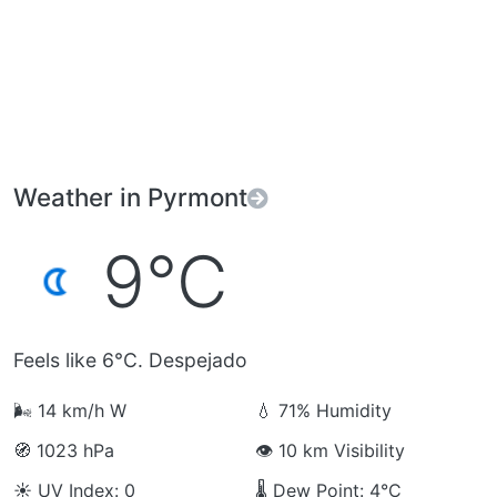
Weather in Pyrmont
9°C
Feels like 6°C. Despejado
🌬️
14 km/h W
💧
71% Humidity
🧭
1023 hPa
👁️
10 km Visibility
☀️
UV Index: 0
🌡️
Dew Point: 4°C