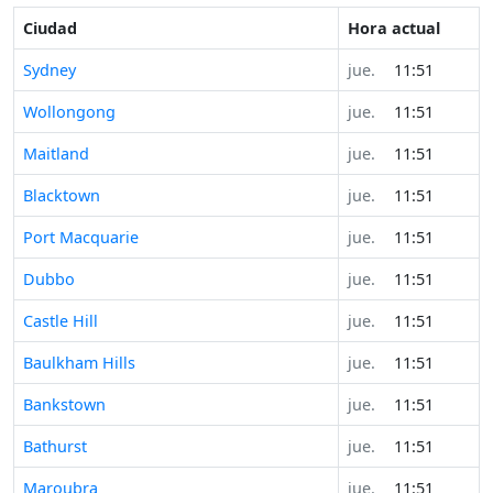
Ciudad
Hora actual
Sydney
jue.
11:51
Wollongong
jue.
11:51
Maitland
jue.
11:51
Blacktown
jue.
11:51
Port Macquarie
jue.
11:51
Dubbo
jue.
11:51
Castle Hill
jue.
11:51
Baulkham Hills
jue.
11:51
Bankstown
jue.
11:51
Bathurst
jue.
11:51
Maroubra
jue.
11:51