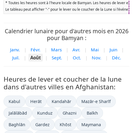
* Toutes les heures sont à l'heure locale de Bamyan. Les heures de lever et de
Le tableau peut afficher "-" pour le lever ou le coucher de la Lune si l'événe
Calendrier lunaire pour d'autres mois en 2026
pour Bamyan :
Janv.
|
Févr.
|
Mars
|
Avr.
|
Mai
|
Juin
|
Juil.
|
Août
|
Sept.
|
Oct.
|
Nov.
|
Déc.
Heures de lever et coucher de la lune
dans d'autres villes en Afghanistan:
Kabul
Herāt
Kandahār
Mazār-e Sharīf
Jalālābād
Kunduz
Ghazni
Balkh
Baghlān
Gardez
Khōst
Maymana