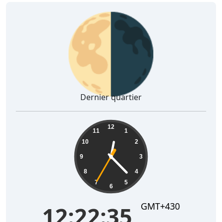
🌗
Dernier quartier
12:22:36
12
11
1
10
2
9
3
8
4
7
5
6
GMT+430
12:22:36