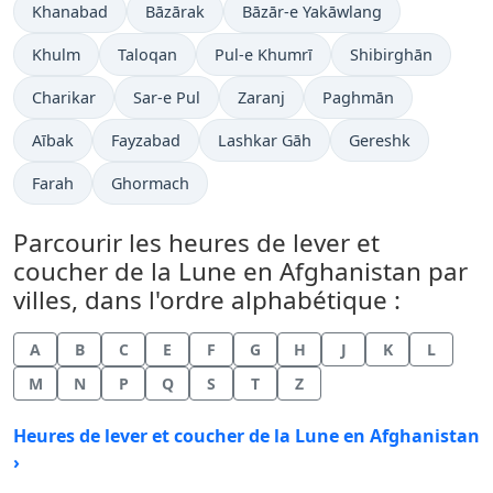
Khanabad
Bāzārak
Bāzār-e Yakāwlang
Khulm
Taloqan
Pul-e Khumrī
Shibirghān
Charikar
Sar-e Pul
Zaranj
Paghmān
Aībak
Fayzabad
Lashkar Gāh
Gereshk
Farah
Ghormach
Parcourir les heures de lever et
coucher de la Lune en Afghanistan par
villes, dans l'ordre alphabétique :
A
B
C
E
F
G
H
J
K
L
M
N
P
Q
S
T
Z
Heures de lever et coucher de la Lune en Afghanistan
›