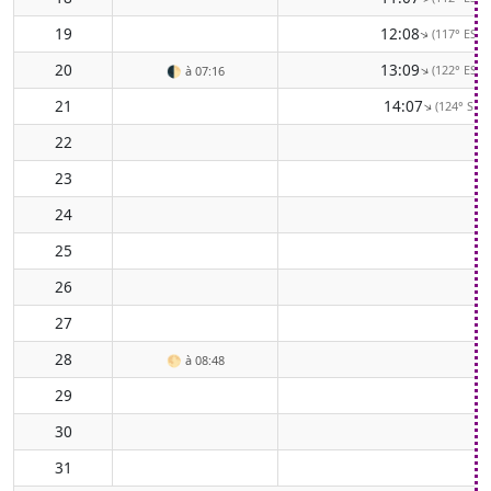
19
12:08
(117° ESE)
↑
20
13:09
(122° ESE)
↑
🌓
à 07:16
21
14:07
(124° SE)
↑
22
23
24
25
26
27
28
🌕
à 08:48
29
30
31