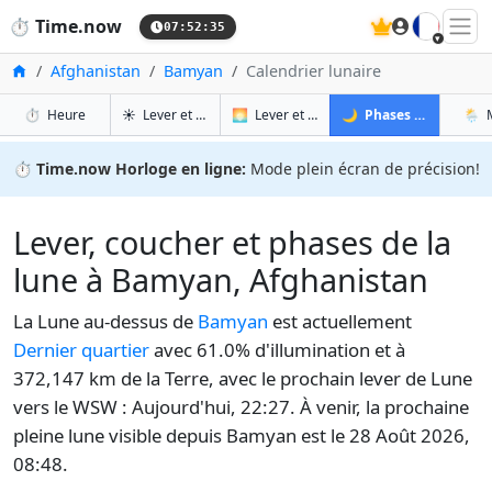
🇫🇷
⏱️
Time.now
07:52:36
Accueil
Afghanistan
Bamyan
Calendrier lunaire
à Bamyan
à Bamyan
à Ba
à
⏱️
Heure
☀️
Lever et coucher du soleil
🌅
Lever et coucher du soleil demain
🌙
Phases de la Lune
🌦️
⏱️
Time.now Horloge en ligne:
Mode plein écran de précision!
Lever, coucher et phases de la
lune à Bamyan, Afghanistan
La Lune au-dessus de
Bamyan
est actuellement
Dernier quartier
avec 61.0% d'illumination et à
372,147 km de la Terre, avec le prochain lever de Lune
vers le WSW : Aujourd'hui, 22:27. À venir, la prochaine
pleine lune visible depuis Bamyan est le 28 Août 2026,
08:48.