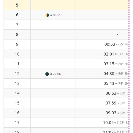
5
6
🌗
à 06:51
7
8
-
9
00:53
(55° NE)
↑
10
02:01
(56° ENE)
↑
11
03:15
(60° ENE)
↑
12
04:30
(66° ENE)
🌑
à 22:06
↑
13
05:43
(74° ENE)
↑
14
06:53
(82° E)
↑
15
07:59
(90° E)
↑
16
09:03
(98° E)
↑
17
10:05
(105° ESE)
↑
18
11:07
(112° ESE)
↑