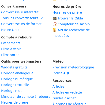
Convertisseurs
Heures de prière
Convertisseur interactif
Horaires de prière
Tous les convertisseurs TZ
🕋 Trouver la Qibla
Convertisseurs de format
📿 Compteur de Tasbih
Heure Unix
🕌
API de recherche de
mosquées
Compte à rebours
Événements
Films à venir
Films sortis
Outils pour webmasters
Météo
Widgets gratuits
Prévision météorologique
Widget
Horloge analogique
Indice AQI
Widget
Horloge numérique
Ressources
Widget
Horloge textuelle
Articles
Widget
Horloge mot
Articles en vedette
Widget
Minuteur de compte à rebours
Guides d'achat
Widget
Heures de prière
À propos de l'éditeur