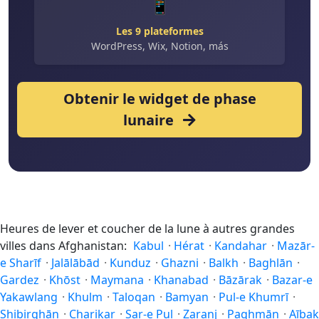
📱
Les 9 plateformes
WordPress, Wix, Notion, más
Obtenir le widget de phase
lunaire
Heures de lever et coucher de la lune à autres grandes
villes dans Afghanistan:
Kabul
·
Hérat
·
Kandahar
·
Mazār-
e Sharīf
·
Jalālābād
·
Kunduz
·
Ghazni
·
Balkh
·
Baghlān
·
Gardez
·
Khōst
·
Maymana
·
Khanabad
·
Bāzārak
·
Bazar-e
Yakawlang
·
Khulm
·
Taloqan
·
Bamyan
·
Pul-e Khumrī
·
Shibirghān
·
Charikar
·
Sar-e Pul
·
Zaranj
·
Paghmān
·
Aībak