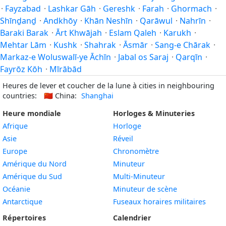
·
Fayzabad
·
Lashkar Gāh
·
Gereshk
·
Farah
·
Ghormach
·
Shīnḏanḏ
·
Andkhōy
·
Khān Neshīn
·
Qarāwul
·
Nahrīn
·
Baraki Barak
·
Ārt Khwājah
·
Eslam Qaleh
·
Karukh
·
Mehtar Lām
·
Kushk
·
Shahrak
·
Āsmār
·
Sang-e Chārak
·
Markaz-e Woluswalī-ye Āchīn
·
Jabal os Saraj
·
Qarqīn
·
Fayrōz Kōh
·
Mīrābād
Heures de lever et coucher de la lune à cities in neighbouring
countries:
🇨🇳
China:
Shanghai
Heure mondiale
Horloges & Minuteries
Afrique
Horloge
Asie
Réveil
Europe
Chronomètre
Amérique du Nord
Minuteur
Amérique du Sud
Multi-Minuteur
Océanie
Minuteur de scène
Antarctique
Fuseaux horaires militaires
Répertoires
Calendrier