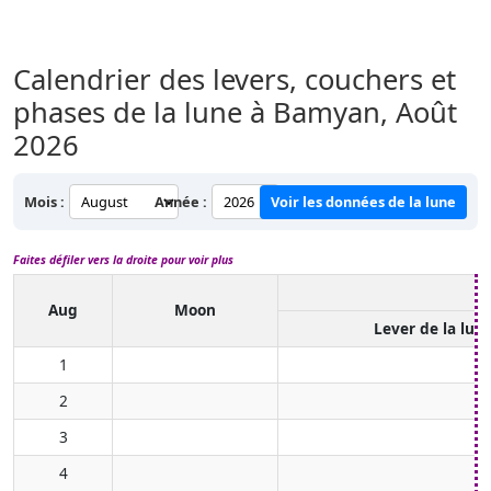
Calendrier des levers, couchers et
phases de la lune à Bamyan,
Août
2026
Mois :
Année :
Voir les données de la lune
Faites défiler vers la droite pour voir plus
Aug
Moon
Lever de la lun
1
2
3
4