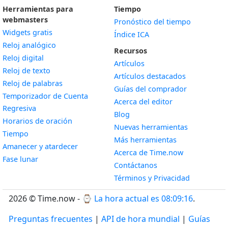
Herramientas para
Tiempo
webmasters
Pronóstico del tiempo
Widgets gratis
Índice ICA
Widget
Reloj analógico
Recursos
Widget
Reloj digital
Artículos
Widget
Reloj de texto
Artículos destacados
Widget
Reloj de palabras
Guías del comprador
Temporizador de Cuenta
Acerca del editor
Widget
Regresiva
Blog
Widget
Horarios de oración
Nuevas herramientas
Widget
Tiempo
Más herramientas
Widget
Amanecer y atardecer
Acerca de Time.now
Widget
Fase lunar
Contáctanos
Términos y Privacidad
2026 © Time.now - ⌚
La hora actual es 08:09:17
.
Preguntas frecuentes
|
API de hora mundial
|
Guías