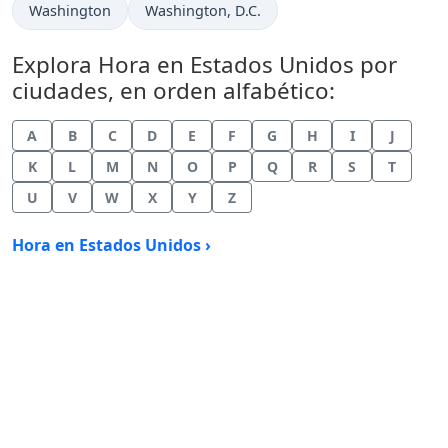
Hora actual en
Hora actual en
Washington
Washington, D.C.
Explora Hora en Estados Unidos por
ciudades, en orden alfabético:
A
B
C
D
E
F
G
H
I
J
K
L
M
N
O
P
Q
R
S
T
U
V
W
X
Y
Z
Hora en Estados Unidos ›