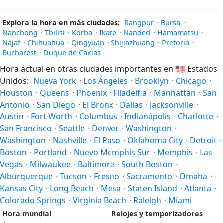
Explora la hora en más ciudades:
Rangpur
·
Bursa
·
Nanchong
·
Tbilisi
·
Korba
·
Ikare
·
Nanded
·
Hamamatsu
·
Najaf
·
Chihuahua
·
Qingyuan
·
Shijiazhuang
·
Pretoria
·
Bucharest
·
Duque de Caxias
Hora actual en otras ciudades importantes en
🇺🇸
Estados
Unidos:
Nueva York
·
Los Ángeles
·
Brooklyn
·
Chicago
·
Houston
·
Queens
·
Phoenix
·
Filadelfia
·
Manhattan
·
San
Antonio
·
San Diego
·
El Bronx
·
Dallas
·
Jacksonville
·
Austin
·
Fort Worth
·
Columbus
·
Indianápolis
·
Charlotte
·
San Francisco
·
Seattle
·
Denver
·
Washington
·
Washington
·
Nashville
·
El Paso
·
Oklahoma City
·
Detroit
·
Boston
·
Portland
·
Nuevo Memphis Sur
·
Memphis
·
Las
Vegas
·
Milwaukee
·
Baltimore
·
South Boston
·
Alburquerque
·
Tucson
·
Fresno
·
Sacramento
·
Omaha
·
Kansas City
·
Long Beach
·
Mesa
·
Staten Island
·
Atlanta
·
Colorado Springs
·
Virginia Beach
·
Raleigh
·
Miami
Hora mundial
Relojes y temporizadores