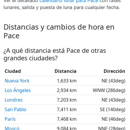
Ver el detallado
calendario lunar para Pace
con fases
lunares, salida y puesta de luna para cualquier fecha.
Distancias y cambios de hora en
Pace
¿A qué distancia está Pace de otras
grandes ciudades?
Ciudad
Distancia
Dirección
Nueva York
1,633 km
NE (43deg)
Los Ángeles
2,934 km
WNW (286deg)
Londres
7,203 km
NE (43deg)
San Pablo
7,411 km
SE (140deg)
París
7,468 km
NE (46deg)
Moscú
9,084 km
NNE (28deg)