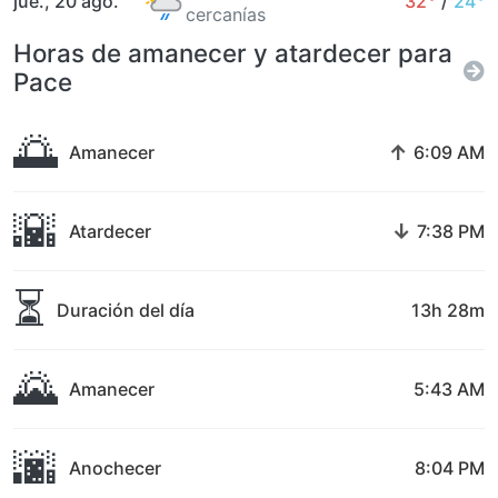
jue., 20 ago.
32°
/
24°
cercanías
Horas de amanecer y atardecer para
Pace
🌅
↑
Amanecer
6:09 AM
🌇
↓
Atardecer
7:38 PM
⏳
Duración del día
13h 28m
🌄
Amanecer
5:43 AM
🌆
Anochecer
8:04 PM