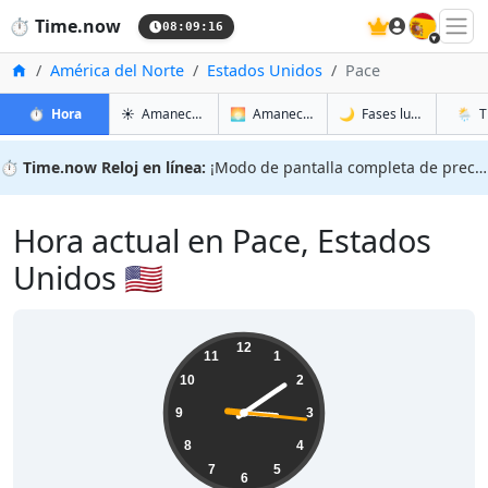
🇪🇸
⏱️
Time.now
08:09:17
Inicio
América del Norte
Estados Unidos
Pace
en Pace
en Pace
en Pac
en Pac
⏱️
Hora
☀️
Amanecer y atardecer
🌅
Amanecer y atardecer mañana
🌙
Fases lunares
🌦️
T
⏱️
Time.now Reloj en línea:
¡Modo de pantalla completa de precisión!
Hora actual en Pace, Estados
Unidos 🇺🇸
03:09:17
12
11
1
10
2
9
3
8
4
7
5
6