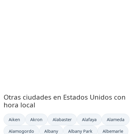
Otras ciudades en Estados Unidos con
hora local
Hora actual en
Hora actual en
Hora actual en
Hora actual en
Hora actual 
Aiken
Akron
Alabaster
Alafaya
Alameda
Hora actual en
Hora actual en
Hora actual en
Hora actual en
Alamogordo
Albany
Albany Park
Albemarle