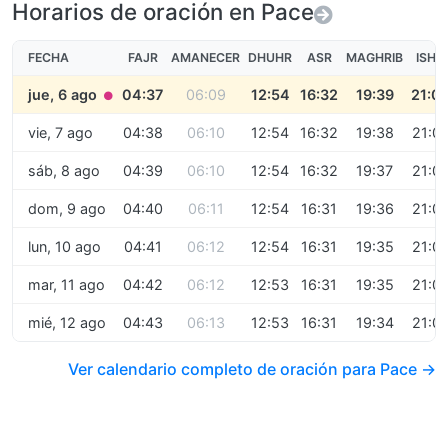
Horarios de oración en Pace
FECHA
FAJR
AMANECER
DHUHR
ASR
MAGHRIB
ISHA
jue, 6 ago
04:37
06:09
12:54
16:32
19:39
21:0
●
vie, 7 ago
04:38
06:10
12:54
16:32
19:38
21:0
sáb, 8 ago
04:39
06:10
12:54
16:32
19:37
21:0
dom, 9 ago
04:40
06:11
12:54
16:31
19:36
21:0
lun, 10 ago
04:41
06:12
12:54
16:31
19:35
21:0
mar, 11 ago
04:42
06:12
12:53
16:31
19:35
21:0
mié, 12 ago
04:43
06:13
12:53
16:31
19:34
21:0
Ver calendario completo de oración para Pace →