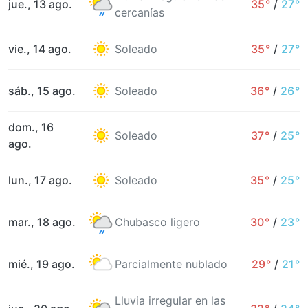
jue., 13 ago.
35°
/
27°
cercanías
vie., 14 ago.
Soleado
35°
/
27°
sáb., 15 ago.
Soleado
36°
/
26°
dom., 16
Soleado
37°
/
25°
ago.
lun., 17 ago.
Soleado
35°
/
25°
mar., 18 ago.
Chubasco ligero
30°
/
23°
mié., 19 ago.
Parcialmente nublado
29°
/
21°
Lluvia irregular en las