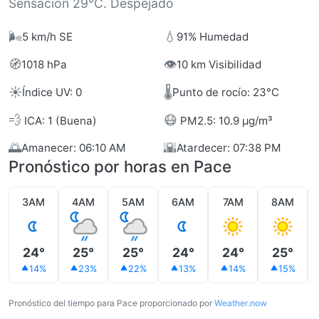
Sensación 29°C. Despejado
🌬️
💧
5 km/h SE
91% Humedad
🧭
👁️
1018 hPa
10 km Visibilidad
☀️
🌡️
Índice UV: 0
Punto de rocío: 23°C
💨
😷
ICA: 1 (Buena)
PM2.5: 10.9 µg/m³
🌅
🌇
Amanecer: 06:10 AM
Atardecer: 07:38 PM
Pronóstico por horas en Pace
3AM
4AM
5AM
6AM
7AM
8AM
24°
25°
25°
24°
24°
25°
14%
23%
22%
13%
14%
15%
Pronóstico del tiempo para Pace proporcionado por
Weather.now