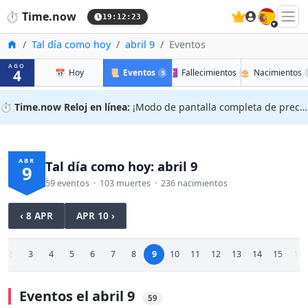
🇪🇸
⏱️
Time.now
19:12:23
Inicio
Tal día como hoy
abril 9
Eventos
AGO
4
📅
Hoy
📜
Eventos
✝️
Fallecimientos
🎂
Nacimientos
59
103
⏱️
Time.now Reloj en línea:
¡Modo de pantalla completa de precisión!
ABR
Tal día como hoy: abril 9
9
59 eventos · 103 muertes · 236 nacimientos
‹ 8 APR
APR 10 ›
2
3
4
5
6
7
8
9
10
11
12
13
14
15
16
Eventos el abril 9
59