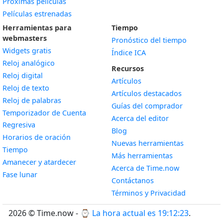
Próximas películas
Películas estrenadas
Herramientas para
Tiempo
webmasters
Pronóstico del tiempo
Widgets gratis
Índice ICA
Widget
Reloj analógico
Recursos
Widget
Reloj digital
Artículos
Widget
Reloj de texto
Artículos destacados
Widget
Reloj de palabras
Guías del comprador
Temporizador de Cuenta
Acerca del editor
Widget
Regresiva
Blog
Widget
Horarios de oración
Nuevas herramientas
Widget
Tiempo
Más herramientas
Widget
Amanecer y atardecer
Acerca de Time.now
Widget
Fase lunar
Contáctanos
Términos y Privacidad
2026 © Time.now - ⌚
La hora actual es 19:12:23
.