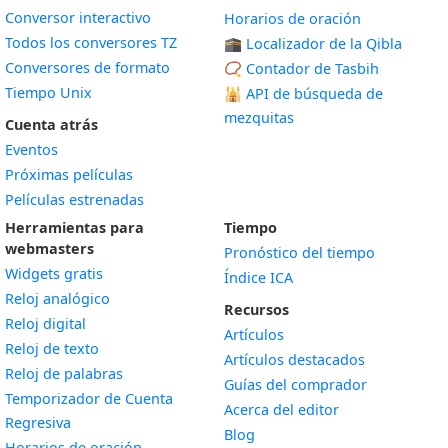
Conversor interactivo
Horarios de oración
Todos los conversores TZ
🕋 Localizador de la Qibla
Conversores de formato
📿 Contador de Tasbih
Tiempo Unix
🕌
API de búsqueda de
mezquitas
Cuenta atrás
Eventos
Próximas películas
Películas estrenadas
Herramientas para
Tiempo
webmasters
Pronóstico del tiempo
Widgets gratis
Índice ICA
Widget
Reloj analógico
Recursos
Widget
Reloj digital
Artículos
Widget
Reloj de texto
Artículos destacados
Widget
Reloj de palabras
Guías del comprador
Temporizador de Cuenta
Acerca del editor
Widget
Regresiva
Blog
Widget
Horarios de oración