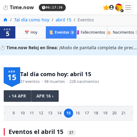
🇪🇸
⏱️
Time.now
06:17:37
Inicio
Tal día como hoy
abril 15
Eventos
AGO
5
📅
Hoy
📜
Eventos
✝️
Fallecimientos
🎂
Nacimientos
37
98
⏱️
Time.now Reloj en línea:
¡Modo de pantalla completa de precisión!
ABR
Tal día como hoy: abril 15
15
37 eventos · 98 muertes · 228 nacimientos
‹ 14 APR
APR 16 ›
8
9
10
11
12
13
14
15
16
17
18
19
20
21
22
Eventos el abril 15
37