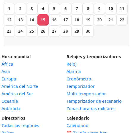
1
2
3
4
5
6
7
8
9
10
11
12
13
14
15
16
17
18
19
20
21
22
23
24
25
26
27
28
29
30
Hora mundial
Relojes y temporizadores
África
Reloj
Asia
Alarma
Europa
Cronómetro
América del Norte
Temporizador
América del Sur
Multi-temporizador
Oceanía
Temporizador de escenario
Antártida
Zonas horarias militares
Directorios
Calendario
Todas las regiones
Calendario
Países
📅
Tal día como hoy