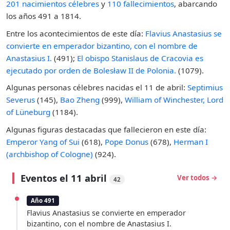
201 nacimientos célebres
y
110 fallecimientos
, abarcando
los años 491 a 1814.
Entre los acontecimientos de este día:
Flavius Anastasius se
convierte en emperador bizantino, con el nombre de
Anastasius I.
(491);
El obispo Stanislaus de Cracovia es
ejecutado por orden de Bolesław II de Polonia.
(1079).
Algunas personas célebres nacidas el 11 de abril:
Septimius
Severus
(145),
Bao Zheng
(999),
William of Winchester, Lord
of Lüneburg
(1184).
Algunas figuras destacadas que fallecieron en este día:
Emperor Yang of Sui
(618),
Pope Donus
(678),
Herman I
(archbishop of Cologne)
(924).
Eventos el 11 abril
Ver todos →
42
Año 491
Flavius Anastasius se convierte en emperador
bizantino, con el nombre de Anastasius I.