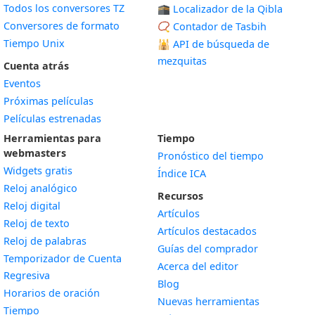
Todos los conversores TZ
🕋 Localizador de la Qibla
Conversores de formato
📿 Contador de Tasbih
Tiempo Unix
🕌
API de búsqueda de
mezquitas
Cuenta atrás
Eventos
Próximas películas
Películas estrenadas
Herramientas para
Tiempo
webmasters
Pronóstico del tiempo
Widgets gratis
Índice ICA
Widget
Reloj analógico
Recursos
Widget
Reloj digital
Artículos
Widget
Reloj de texto
Artículos destacados
Widget
Reloj de palabras
Guías del comprador
Temporizador de Cuenta
Acerca del editor
Widget
Regresiva
Blog
Widget
Horarios de oración
Nuevas herramientas
Widget
Tiempo