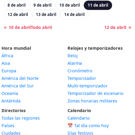
8 de abril
9 de abril
10 de abril
11 de abril
12 de abril
13 de abril
14 de abril
← 10 de abril
Todo abril
12 de abril →
Hora mundial
Relojes y temporizadores
África
Reloj
Asia
Alarma
Europa
Cronómetro
América del Norte
Temporizador
América del Sur
Multi-temporizador
Oceanía
Temporizador de escenario
Antártida
Zonas horarias militares
Directorios
Calendario
Todas las regiones
Calendario
Países
📅
Tal día como hoy
Ciudades
Días festivos