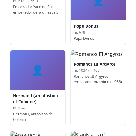
👤
m. 618 (n. 569)
Emperador Yang de Sui,
emperador de la dinastía Sui
(f. 569)
Pope Donus
m. 678
Papa Donus
Romanos III Argyros
👤
m. 1034 (n. 968)
Romanos III Argyros,
emperador bizantino (f. 968)
Herman I (archbishop
of Cologne)
m. 924
Herman I, arzobispo de
Colonia