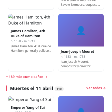
Marie Jeanne Baptiste de
Savoie-Nemours, duquesa
de Savoie (f. 1724)
👤
James Hamilton, 4th
Duke of Hamilton
n. 1658 – m. 1712
James Hamilton, 4º duque de
Hamilton, general y político
Jean-Joseph Mouret
escocés, Lord-Lieutenant de
n. 1683 – m. 1738
Lancashire (n. 1658)
Jean-Joseph Mouret,
compositor y director
francés (f. 1738)
+ 189 más cumpleaños →
Muertes el 11 abril
Ver todos →
110
Emperor Yang of Sui