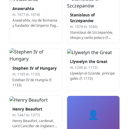
Anawrahta
Stanislaus of
m. 1077 (n. 1014)
Anawrahta, rey de Birmania
Szczepanów
y fundador del Imperio Paga
m. 1079 (n. 1030)
(f. 1077)
Stanislaus de Szczepanów,
obispo y santo polaco (f.
1079)
Llywelyn the Great
Stephen IV of Hungary
m. 1240 (n. 1172)
Llywelyn el Grande, príncipe
m. 1165 (n. 1133)
galés (f. 1172)
Esteban IV de Hungría (f.
1133)
Henry Beaufort
👤
m. 1447 (n. 1377)
Henry Beaufort, cardenal,
Lord Canciller de Inglaterra