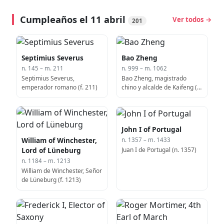
Cumpleaños el 11 abril
Ver todos →
201
Septimius Severus
Bao Zheng
n. 145 – m. 211
n. 999 – m. 1062
Septimius Severus,
Bao Zheng, magistrado
emperador romano (f. 211)
chino y alcalde de Kaifeng (n.
999)
John I of Portugal
William of Winchester,
n. 1357 – m. 1433
Juan I de Portugal (n. 1357)
Lord of Lüneburg
n. 1184 – m. 1213
William de Winchester, Señor
de Lüneburg (f. 1213)