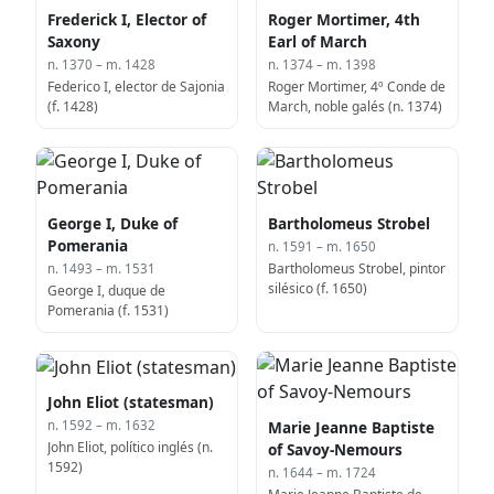
Frederick I, Elector of
Roger Mortimer, 4th
Saxony
Earl of March
n. 1370 – m. 1428
n. 1374 – m. 1398
Federico I, elector de Sajonia
Roger Mortimer, 4º Conde de
(f. 1428)
March, noble galés (n. 1374)
George I, Duke of
Bartholomeus Strobel
Pomerania
n. 1591 – m. 1650
Bartholomeus Strobel, pintor
n. 1493 – m. 1531
silésico (f. 1650)
George I, duque de
Pomerania (f. 1531)
John Eliot (statesman)
Marie Jeanne Baptiste
n. 1592 – m. 1632
John Eliot, político inglés (n.
of Savoy-Nemours
1592)
n. 1644 – m. 1724