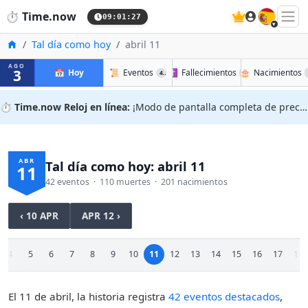
🇪🇸
⏱️
Time.now
09:01:28
Inicio
Tal día como hoy
abril 11
AGO
3
📅
Hoy
📜
Eventos
✝️
Fallecimientos
🎂
Nacimientos
42
110
⏱️
Time.now Reloj en línea:
¡Modo de pantalla completa de precisión!
ABR
Tal día como hoy: abril 11
11
42 eventos · 110 muertes · 201 nacimientos
‹ 10 APR
APR 12 ›
4
5
6
7
8
9
10
11
12
13
14
15
16
17
18
El 11 de abril, la historia registra
42 eventos destacados
,