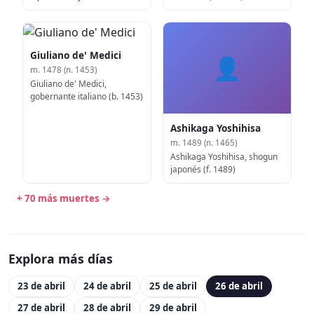
coreano (n. 1338)
Giuliano de' Medici
👤
m. 1478 (n. 1453)
Giuliano de' Medici,
gobernante italiano (b. 1453)
Ashikaga Yoshihisa
m. 1489 (n. 1465)
Ashikaga Yoshihisa, shogun
japonés (f. 1489)
+ 70 más muertes →
Explora más días
23 de abril
24 de abril
25 de abril
26 de abril
27 de abril
28 de abril
29 de abril