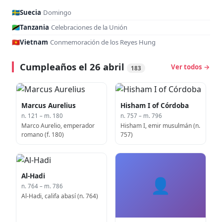
🇸🇪
Suecia
·
Domingo
🇹🇿
Tanzania
·
Celebraciones de la Unión
🇻🇳
Vietnam
·
Conmemoración de los Reyes Hung
Cumpleaños el 26 abril
Ver todos →
183
Marcus Aurelius
Hisham I of Córdoba
n. 121 – m. 180
n. 757 – m. 796
Marco Aurelio, emperador
Hisham I, emir musulmán (n.
romano (f. 180)
757)
Al-Hadi
👤
n. 764 – m. 786
Al-Hadi, califa abasí (n. 764)