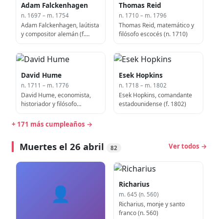
Adam Falckenhagen
Thomas Reid
n. 1697 – m. 1754
n. 1710 – m. 1796
Adam Falckenhagen, laútista
Thomas Reid, matemático y
y compositor alemán (f.
filósofo escocés (n. 1710)
1754)
David Hume
Esek Hopkins
n. 1711 – m. 1776
n. 1718 – m. 1802
David Hume, economista,
Esek Hopkins, comandante
historiador y filósofo
estadounidense (f. 1802)
escocés (n. 1711)
+ 171 más cumpleaños →
Muertes el 26 abril
Ver todos →
82
Richarius
👤
m. 645 (n. 560)
Richarius, monje y santo
franco (n. 560)