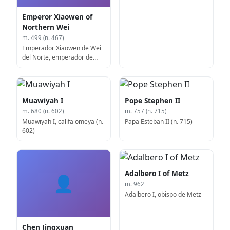
Emperor Xiaowen of
Northern Wei
m. 499 (n. 467)
Emperador Xiaowen de Wei
del Norte, emperador de
Wei del Norte (f. 499)
Muawiyah I
Pope Stephen II
m. 680 (n. 602)
m. 757 (n. 715)
Muawiyah I, califa omeya (n.
Papa Esteban II (n. 715)
602)
Adalbero I of Metz
👤
m. 962
Adalbero I, obispo de Metz
Chen Jingxuan