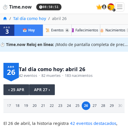
🇪🇸
⏱️
Time.now
08:50:51
Inicio
Tal día como hoy
abril 26
AGO
3
📅
Hoy
📜
Eventos
✝️
Fallecimientos
🎂
Nacimientos
42
82
⏱️
Time.now Reloj en línea:
¡Modo de pantalla completa de precisión!
ABR
Tal día como hoy: abril 26
26
42 eventos · 82 muertes · 183 nacimientos
‹ 25 APR
APR 27 ›
16
17
18
19
20
21
22
23
24
25
26
27
28
29
30
El 26 de abril, la historia registra
42 eventos destacados
,