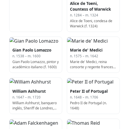
Alice de Toeni,
Countess of Warwick
n. 1284 – m. 1324
Alice de Toeni, condesa de
Warwick (f. 1324)
Gian Paolo Lomazzo
Marie de' Medici
n. 1538 – m. 1600
n. 1575 – m. 1642
Gian Paolo Lomazzo, pintor y
Marie de' Medici, reina
académico italiano (f. 1600)
consorte y regente francesa
(n. 1573)
William Ashhurst
Peter II of Portugal
n. 1647 – m. 1720
n. 1648 – m. 1706
William Ashhurst, banquero
Pedro II de Portugal (n.
inglés, Sheriff de Londres,
1648)
Alcalde de Londres y político
(f. 1720)