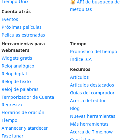
Tiempo Unix
🕌
API de búsqueda de
mezquitas
Cuenta atrás
Eventos
Próximas películas
Películas estrenadas
Herramientas para
Tiempo
webmasters
Pronóstico del tiempo
Widgets gratis
Índice ICA
Widget
Reloj analógico
Recursos
Widget
Reloj digital
Artículos
Widget
Reloj de texto
Artículos destacados
Widget
Reloj de palabras
Guías del comprador
Temporizador de Cuenta
Acerca del editor
Widget
Regresiva
Blog
Widget
Horarios de oración
Nuevas herramientas
Widget
Tiempo
Más herramientas
Widget
Amanecer y atardecer
Acerca de Time.now
Widget
Fase lunar
Contáctanos