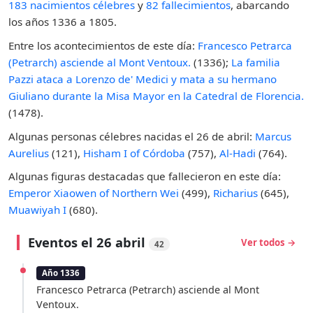
183 nacimientos célebres
y
82 fallecimientos
, abarcando
los años 1336 a 1805.
Entre los acontecimientos de este día:
Francesco Petrarca
(Petrarch) asciende al Mont Ventoux.
(1336);
La familia
Pazzi ataca a Lorenzo de' Medici y mata a su hermano
Giuliano durante la Misa Mayor en la Catedral de Florencia.
(1478).
Algunas personas célebres nacidas el 26 de abril:
Marcus
Aurelius
(121),
Hisham I of Córdoba
(757),
Al-Hadi
(764).
Algunas figuras destacadas que fallecieron en este día:
Emperor Xiaowen of Northern Wei
(499),
Richarius
(645),
Muawiyah I
(680).
Eventos el 26 abril
Ver todos →
42
Año 1336
Francesco Petrarca (Petrarch) asciende al Mont
Ventoux.