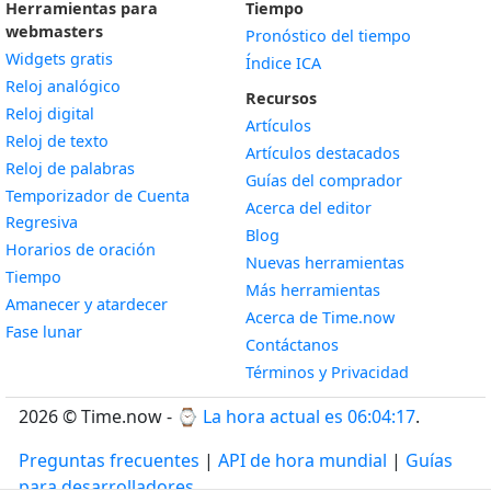
Herramientas para
Tiempo
webmasters
Pronóstico del tiempo
Widgets gratis
Índice ICA
Widget
Reloj analógico
Recursos
Widget
Reloj digital
Artículos
Widget
Reloj de texto
Artículos destacados
Widget
Reloj de palabras
Guías del comprador
Temporizador de Cuenta
Acerca del editor
Widget
Regresiva
Blog
Widget
Horarios de oración
Nuevas herramientas
Widget
Tiempo
Más herramientas
Widget
Amanecer y atardecer
Acerca de Time.now
Widget
Fase lunar
Contáctanos
Términos y Privacidad
2026 © Time.now - ⌚
La hora actual es 06:04:18
.
Preguntas frecuentes
|
API de hora mundial
|
Guías
para desarrolladores