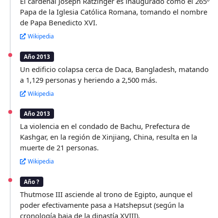
El cardenal Joseph Ratzinger es inaugurado como el 265º
Papa de la Iglesia Católica Romana, tomando el nombre
de Papa Benedicto XVI.
Wikipedia
Año 2013
Un edificio colapsa cerca de Daca, Bangladesh, matando
a 1,129 personas y heriendo a 2,500 más.
Wikipedia
Año 2013
La violencia en el condado de Bachu, Prefectura de
Kashgar, en la región de Xinjiang, China, resulta en la
muerte de 21 personas.
Wikipedia
Año ?
Thutmose III asciende al trono de Egipto, aunque el
poder efectivamente pasa a Hatshepsut (según la
cronología baja de la dinastía XVIII).