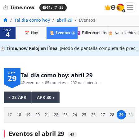
🇪🇸
⏱️
Time.now
04:47:54
Inicio
Tal día como hoy
abril 29
Eventos
AGO
4
📅
Hoy
📜
Eventos
✝️
Fallecimientos
🎂
Nacimientos
42
85
⏱️
Time.now Reloj en línea:
¡Modo de pantalla completa de precisión!
ABR
Tal día como hoy: abril 29
29
42 eventos · 85 muertes · 202 nacimientos
‹ 28 APR
APR 30 ›
16
17
18
19
20
21
22
23
24
25
26
27
28
29
30
Eventos el abril 29
42