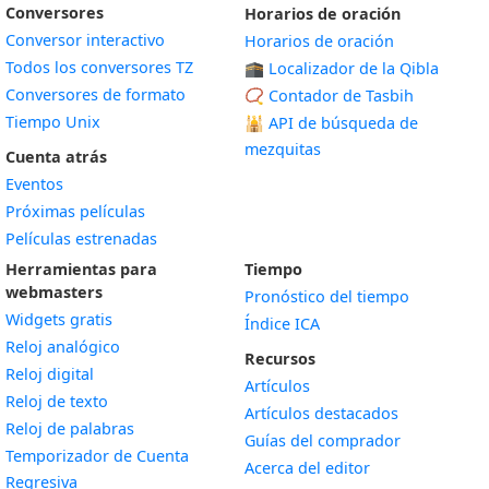
Conversores
Horarios de oración
Conversor interactivo
Horarios de oración
Todos los conversores TZ
🕋 Localizador de la Qibla
Conversores de formato
📿 Contador de Tasbih
Tiempo Unix
🕌
API de búsqueda de
mezquitas
Cuenta atrás
Eventos
Próximas películas
Películas estrenadas
Herramientas para
Tiempo
webmasters
Pronóstico del tiempo
Widgets gratis
Índice ICA
Widget
Reloj analógico
Recursos
Widget
Reloj digital
Artículos
Widget
Reloj de texto
Artículos destacados
Widget
Reloj de palabras
Guías del comprador
Temporizador de Cuenta
Acerca del editor
Widget
Regresiva