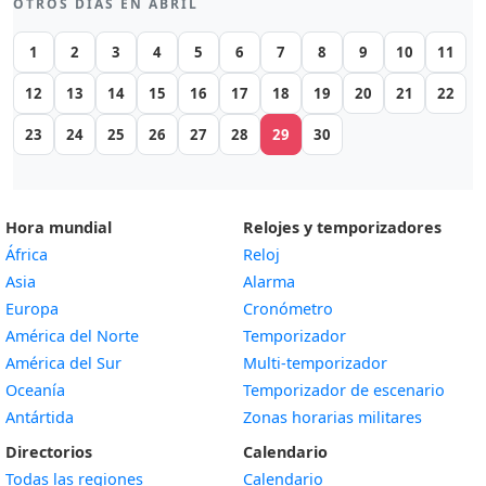
OTROS DÍAS EN ABRIL
1
2
3
4
5
6
7
8
9
10
11
12
13
14
15
16
17
18
19
20
21
22
23
24
25
26
27
28
29
30
Hora mundial
Relojes y temporizadores
África
Reloj
Asia
Alarma
Europa
Cronómetro
América del Norte
Temporizador
América del Sur
Multi-temporizador
Oceanía
Temporizador de escenario
Antártida
Zonas horarias militares
Directorios
Calendario
Todas las regiones
Calendario