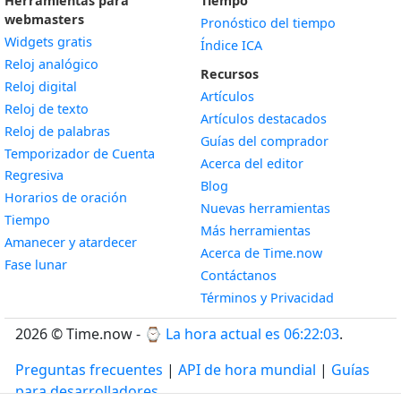
Herramientas para
Tiempo
webmasters
Pronóstico del tiempo
Widgets gratis
Índice ICA
Widget
Reloj analógico
Recursos
Widget
Reloj digital
Artículos
Widget
Reloj de texto
Artículos destacados
Widget
Reloj de palabras
Guías del comprador
Temporizador de Cuenta
Acerca del editor
Widget
Regresiva
Blog
Widget
Horarios de oración
Nuevas herramientas
Widget
Tiempo
Más herramientas
Widget
Amanecer y atardecer
Acerca de Time.now
Widget
Fase lunar
Contáctanos
Términos y Privacidad
2026 © Time.now - ⌚
La hora actual es 06:22:04
.
Preguntas frecuentes
|
API de hora mundial
|
Guías
para desarrolladores