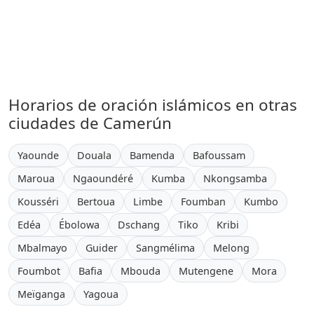
Horarios de oración islámicos en otras
ciudades de Camerún
Yaounde
Douala
Bamenda
Bafoussam
Maroua
Ngaoundéré
Kumba
Nkongsamba
Kousséri
Bertoua
Limbe
Foumban
Kumbo
Edéa
Ébolowa
Dschang
Tiko
Kribi
Mbalmayo
Guider
Sangmélima
Melong
Foumbot
Bafia
Mbouda
Mutengene
Mora
Meïganga
Yagoua