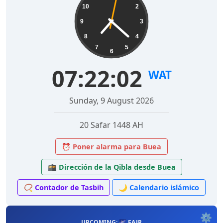
10
2
9
3
8
4
7
5
6
07:22:03
WAT
Sunday, 9 August 2026
20 Safar 1448 AH
⏰ Poner alarma para Buea
🕋 Dirección de la Qibla desde Buea
📿 Contador de Tasbih
🌙 Calendario islámico
⚙️
UPCOMING: 🌌 FAJR