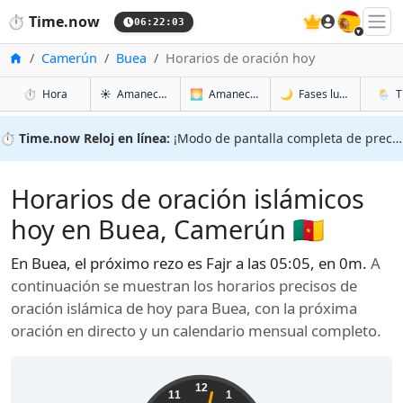
🇪🇸
⏱️
Time.now
06:22:04
Inicio
Camerún
Buea
Horarios de oración hoy
en Buea
en Buea
en Bue
en Bue
⏱️
Hora
☀️
Amanecer y atardecer
🌅
Amanecer y atardecer mañana
🌙
Fases lunares
🌦️
T
⏱️
Time.now Reloj en línea:
¡Modo de pantalla completa de precisión!
Horarios de oración islámicos
hoy en Buea, Camerún 🇨🇲
En Buea, el próximo rezo es Fajr a las 05:05, en 0m.
A
continuación se muestran los horarios precisos de
oración islámica de hoy para Buea, con la próxima
oración en directo y un calendario mensual completo.
12
11
1