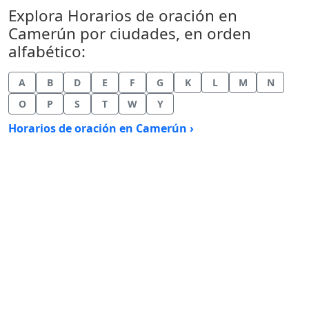
Explora Horarios de oración en
Camerún por ciudades, en orden
alfabético:
A
B
D
E
F
G
K
L
M
N
O
P
S
T
W
Y
Horarios de oración en Camerún ›