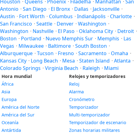
Houston
·
Queens
·
Phoenix
·
Filadelfia
·
Manhattan
·
San
Antonio
·
San Diego
·
El Bronx
·
Dallas
·
Jacksonville
·
Austin
·
Fort Worth
·
Columbus
·
Indianápolis
·
Charlotte
·
San Francisco
·
Seattle
·
Denver
·
Washington
·
Washington
·
Nashville
·
El Paso
·
Oklahoma City
·
Detroit
·
Boston
·
Portland
·
Nuevo Memphis Sur
·
Memphis
·
Las
Vegas
·
Milwaukee
·
Baltimore
·
South Boston
·
Alburquerque
·
Tucson
·
Fresno
·
Sacramento
·
Omaha
·
Kansas City
·
Long Beach
·
Mesa
·
Staten Island
·
Atlanta
·
Colorado Springs
·
Virginia Beach
·
Raleigh
·
Miami
Hora mundial
Relojes y temporizadores
África
Reloj
Asia
Alarma
Europa
Cronómetro
América del Norte
Temporizador
América del Sur
Multi-temporizador
Oceanía
Temporizador de escenario
Antártida
Zonas horarias militares