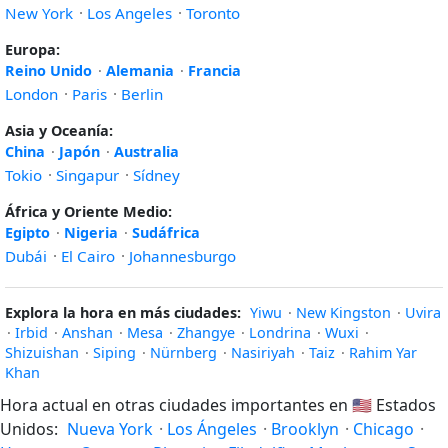
New York
·
Los Angeles
·
Toronto
Europa:
Reino Unido
·
Alemania
·
Francia
London
·
Paris
·
Berlin
Asia y Oceanía:
China
·
Japón
·
Australia
Tokio
·
Singapur
·
Sídney
África y Oriente Medio:
Egipto
·
Nigeria
·
Sudáfrica
Dubái
·
El Cairo
·
Johannesburgo
Explora la hora en más ciudades:
Yiwu
·
New Kingston
·
Uvira
·
Irbid
·
Anshan
·
Mesa
·
Zhangye
·
Londrina
·
Wuxi
·
Shizuishan
·
Siping
·
Nürnberg
·
Nasiriyah
·
Taiz
·
Rahim Yar
Khan
Hora actual en otras ciudades importantes en
🇺🇸
Estados
Unidos:
Nueva York
·
Los Ángeles
·
Brooklyn
·
Chicago
·