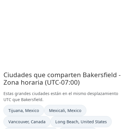
Ciudades que comparten Bakersfield -
Zona horaria (UTC-07:00)
Estas grandes ciudades están en el mismo desplazamiento
UTC que Bakersfield.
Hora actual en
Hora actual en
Tijuana
, Mexico
Mexicali
, Mexico
Hora actual en
Hora actual en
Vancouver
, Canada
Long Beach
, United States