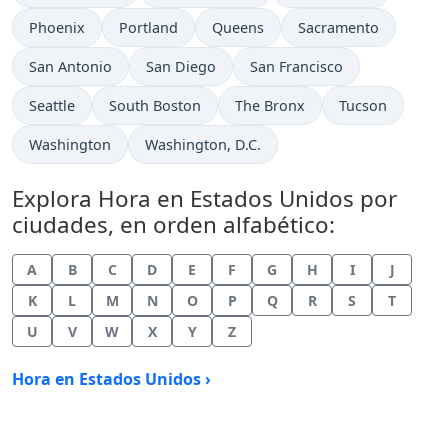
Hora actual en
Hora actual en
Hora actual en
Hora actual en
Phoenix
Portland
Queens
Sacramento
Hora actual en
Hora actual en
Hora actual en
San Antonio
San Diego
San Francisco
Hora actual en
Hora actual en
Hora actual en
Hora actual en
Seattle
South Boston
The Bronx
Tucson
Hora actual en
Hora actual en
Washington
Washington, D.C.
Explora Hora en Estados Unidos por
ciudades, en orden alfabético:
A
B
C
D
E
F
G
H
I
J
K
L
M
N
O
P
Q
R
S
T
U
V
W
X
Y
Z
Hora en Estados Unidos ›