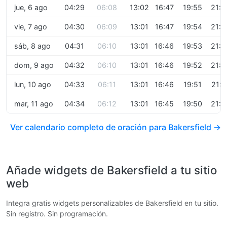
jue, 6 ago
04:29
06:08
13:02
16:47
19:55
21:2
vie, 7 ago
04:30
06:09
13:01
16:47
19:54
21:2
sáb, 8 ago
04:31
06:10
13:01
16:46
19:53
21:2
dom, 9 ago
04:32
06:10
13:01
16:46
19:52
21:2
lun, 10 ago
04:33
06:11
13:01
16:46
19:51
21:2
mar, 11 ago
04:34
06:12
13:01
16:45
19:50
21:2
Ver calendario completo de oración para Bakersfield →
Añade widgets de Bakersfield a tu sitio
web
Integra gratis widgets personalizables de Bakersfield en tu sitio.
Sin registro. Sin programación.