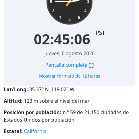
9
3
8
4
7
5
6
PST
02:45:07
jueves, 6 agosto 2026
⛶
Pantalla completa
Mostrar formato de 12 horas
Lat/Long:
35.37° N, 119.02° W
Altitud:
123 m sobre el nivel del mar
Posición por población:
n.º 59 de 21,150 ciudades de
Estados Unidos por población
Estatal:
California