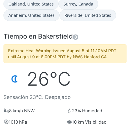
Hora actual en
Hora actual en
Oakland
, United States
Surrey
, Canada
Hora actual en
Hora actual en
Anaheim
, United States
Riverside
, United States
Tiempo en Bakersfield
Extreme Heat Warning issued August 5 at 11:10AM PDT
until August 9 at 8:00PM PDT by NWS Hanford CA
26°C
Sensación 23°C. Despejado
🌬️
💧
8 km/h NNW
23% Humedad
🧭
👁️
1010 hPa
10 km Visibilidad