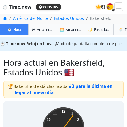
🇪🇸
⏱️
Time.now
09:45:06
Inicio
América del Norte
Estados Unidos
Bakersfield
en Bakersfield
en Bakersfield
en Bake
en Bake
⏱️
Hora
☀️
Amanecer y atardecer
🌅
Amanecer y atardecer mañana
🌙
Fases lunares
🌦️
T
⏱️
Time.now Reloj en línea:
¡Modo de pantalla completa de precisión!
Hora actual en Bakersfield,
Estados Unidos 🇺🇸
🏆
Bakersfield está clasificada
#3 para la última en
llegar al nuevo día
.
02:45:07
12
11
1
10
2