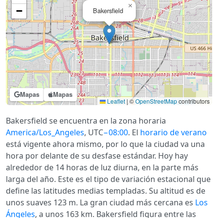
×
−
Bakersfield
Mapas
Mapas
Leaflet
|
©
OpenStreetMap
contributors
Bakersfield se encuentra en la zona horaria
America/Los_Angeles
, UTC
−08:00
. El
horario de verano
está vigente ahora mismo, por lo que la ciudad va una
hora por delante de su desfase estándar. Hoy hay
alrededor de 14 horas de luz diurna, en la parte más
larga del año. Este es el tipo de variación estacional que
define las latitudes medias templadas. Su altitud es de
unos suaves 123 m. La gran ciudad más cercana es
Los
Ángeles
, a unos 163 km. Bakersfield figura entre las