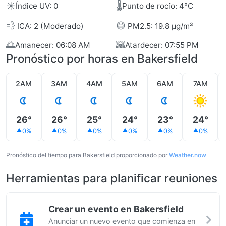
☀️
🌡️
Índice UV: 0
Punto de rocío: 4°C
💨
😷
ICA: 2 (Moderado)
PM2.5: 19.8 µg/m³
🌅
🌇
Amanecer: 06:08 AM
Atardecer: 07:55 PM
Pronóstico por horas en Bakersfield
2AM
3AM
4AM
5AM
6AM
7AM
26°
26°
25°
24°
23°
24°
0%
0%
0%
0%
0%
0%
Pronóstico del tiempo para Bakersfield proporcionado por
Weather.now
Herramientas para planificar reuniones
Crear un evento en Bakersfield
Anunciar un nuevo evento que comienza en