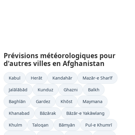
Prévisions météorologiques pour
d'autres villes en Afghanistan
Kabul
Herāt
Kandahār
Mazār-e Sharīf
Jalālābād
Kunduz
Ghazni
Balkh
Baghlān
Gardez
Khōst
Maymana
Khanabad
Bāzārak
Bāzār-e Yakāwlang
Khulm
Taloqan
Bāmyān
Pul-e Khumrī