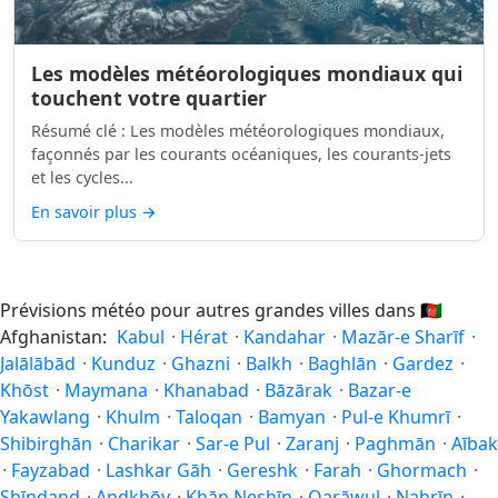
Les modèles météorologiques mondiaux qui
touchent votre quartier
Résumé clé : Les modèles météorologiques mondiaux,
façonnés par les courants océaniques, les courants-jets
et les cycles...
En savoir plus
→
Prévisions météo pour autres grandes villes dans
🇦🇫
Afghanistan:
Kabul
·
Hérat
·
Kandahar
·
Mazār-e Sharīf
·
Jalālābād
·
Kunduz
·
Ghazni
·
Balkh
·
Baghlān
·
Gardez
·
Khōst
·
Maymana
·
Khanabad
·
Bāzārak
·
Bazar-e
Yakawlang
·
Khulm
·
Taloqan
·
Bamyan
·
Pul-e Khumrī
·
Shibirghān
·
Charikar
·
Sar-e Pul
·
Zaranj
·
Paghmān
·
Aībak
·
Fayzabad
·
Lashkar Gāh
·
Gereshk
·
Farah
·
Ghormach
·
Shīnḏanḏ
·
Andkhōy
·
Khān Neshīn
·
Qarāwul
·
Nahrīn
·