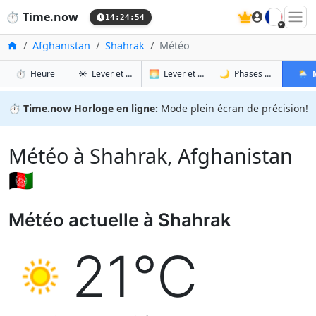
🇫🇷
⏱️
Time.now
14:24:55
Accueil
Afghanistan
Shahrak
Météo
à Shahrak
à Shahrak
à Sh
à 
⏱️
Heure
☀️
Lever et coucher du soleil
🌅
Lever et coucher du soleil demain
🌙
Phases de la Lune
🌦️
⏱️
Time.now Horloge en ligne:
Mode plein écran de précision!
Météo à Shahrak, Afghanistan
🇦🇫
Météo actuelle à Shahrak
21°C