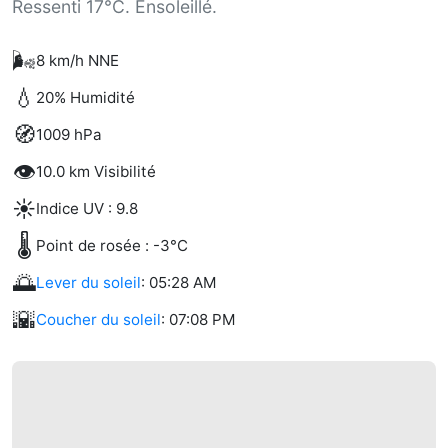
Ressenti 17°C. Ensoleillé.
🌬️
8 km/h NNE
💧
20% Humidité
🧭
1009 hPa
👁️
10.0 km Visibilité
☀️
Indice UV : 9.8
🌡️
Point de rosée : -3°C
🌅
Lever du soleil
: 05:28 AM
🌇
Coucher du soleil
: 07:08 PM