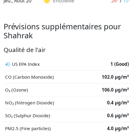
Jeu., Août 20
Ensoleillé
26°
/
10°
Prévisions supplémentaires pour
Shahrak
Qualité de l'air
💨 US EPA Index
1 (Good)
CO (Carbon Monoxide)
102.0 μg/m³
O₃ (Ozone)
106.0 μg/m³
NO₂ (Nitrogen Dioxide)
0.4 μg/m³
SO₂ (Sulphur Dioxide)
0.6 μg/m³
PM2.5 (Fine particles)
4.0 μg/m³