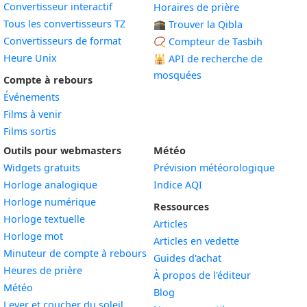
Convertisseur interactif
Horaires de prière
Tous les convertisseurs TZ
🕋 Trouver la Qibla
Convertisseurs de format
📿 Compteur de Tasbih
Heure Unix
🕌
API de recherche de
mosquées
Compte à rebours
Événements
Films à venir
Films sortis
Outils pour webmasters
Météo
Widgets gratuits
Prévision météorologique
Widget
Horloge analogique
Indice AQI
Widget
Horloge numérique
Ressources
Widget
Horloge textuelle
Articles
Widget
Horloge mot
Articles en vedette
Widget
Minuteur de compte à rebours
Guides d'achat
Widget
Heures de prière
À propos de l'éditeur
Widget
Météo
Blog
Widget
Lever et coucher du soleil