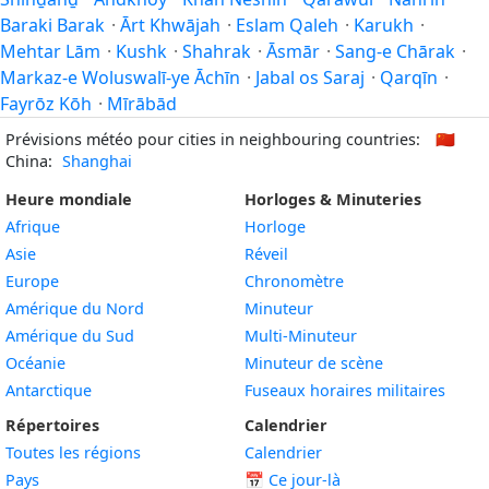
Baraki Barak
·
Ārt Khwājah
·
Eslam Qaleh
·
Karukh
·
Mehtar Lām
·
Kushk
·
Shahrak
·
Āsmār
·
Sang-e Chārak
·
Markaz-e Woluswalī-ye Āchīn
·
Jabal os Saraj
·
Qarqīn
·
Fayrōz Kōh
·
Mīrābād
Prévisions météo pour cities in neighbouring countries:
🇨🇳
China:
Shanghai
Heure mondiale
Horloges & Minuteries
Afrique
Horloge
Asie
Réveil
Europe
Chronomètre
Amérique du Nord
Minuteur
Amérique du Sud
Multi-Minuteur
Océanie
Minuteur de scène
Antarctique
Fuseaux horaires militaires
Répertoires
Calendrier
Toutes les régions
Calendrier
Pays
📅
Ce jour-là