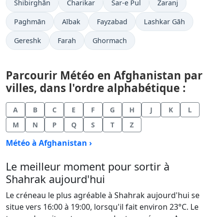
Shibirghān
Charikar
Sar-e Pul
Zaranj
Paghmān
Aībak
Fayzabad
Lashkar Gāh
Gereshk
Farah
Ghormach
Parcourir Météo en Afghanistan par
villes, dans l'ordre alphabétique :
A
B
C
E
F
G
H
J
K
L
M
N
P
Q
S
T
Z
Météo à Afghanistan ›
Le meilleur moment pour sortir à
Shahrak aujourd'hui
Le créneau le plus agréable à Shahrak aujourd'hui se
situe vers 16:00 à 19:00, lorsqu'il fait environ 23°C. Le