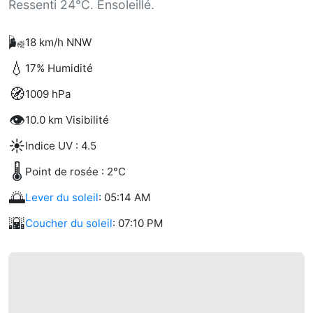
Ressenti 24°C. Ensoleillé.
🌬️
18 km/h NNW
💧
17% Humidité
🧭
1009 hPa
👁️
10.0 km Visibilité
☀️
Indice UV : 4.5
🌡️
Point de rosée : 2°C
🌅
Lever du soleil
: 05:14 AM
🌇
Coucher du soleil
: 07:10 PM