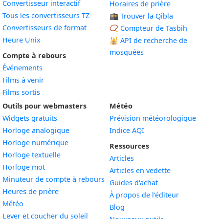
Convertisseur interactif
Horaires de prière
Tous les convertisseurs TZ
🕋 Trouver la Qibla
Convertisseurs de format
📿 Compteur de Tasbih
Heure Unix
🕌
API de recherche de
mosquées
Compte à rebours
Événements
Films à venir
Films sortis
Outils pour webmasters
Météo
Widgets gratuits
Prévision météorologique
Widget
Horloge analogique
Indice AQI
Widget
Horloge numérique
Ressources
Widget
Horloge textuelle
Articles
Widget
Horloge mot
Articles en vedette
Widget
Minuteur de compte à rebours
Guides d'achat
Widget
Heures de prière
À propos de l'éditeur
Widget
Météo
Blog
Widget
Lever et coucher du soleil