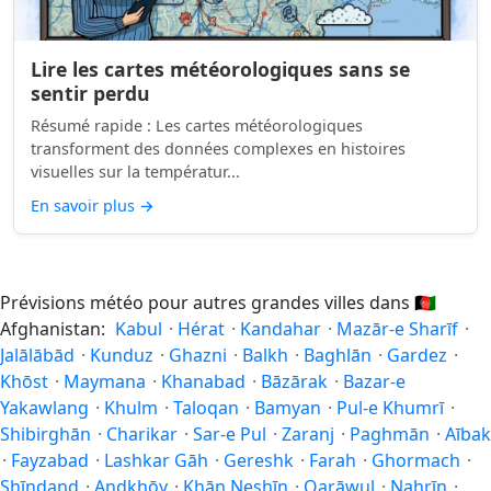
Lire les cartes météorologiques sans se
sentir perdu
Résumé rapide : Les cartes météorologiques
transforment des données complexes en histoires
visuelles sur la températur...
En savoir plus
→
Prévisions météo pour autres grandes villes dans
🇦🇫
Afghanistan:
Kabul
·
Hérat
·
Kandahar
·
Mazār-e Sharīf
·
Jalālābād
·
Kunduz
·
Ghazni
·
Balkh
·
Baghlān
·
Gardez
·
Khōst
·
Maymana
·
Khanabad
·
Bāzārak
·
Bazar-e
Yakawlang
·
Khulm
·
Taloqan
·
Bamyan
·
Pul-e Khumrī
·
Shibirghān
·
Charikar
·
Sar-e Pul
·
Zaranj
·
Paghmān
·
Aībak
·
Fayzabad
·
Lashkar Gāh
·
Gereshk
·
Farah
·
Ghormach
·
Shīnḏanḏ
·
Andkhōy
·
Khān Neshīn
·
Qarāwul
·
Nahrīn
·