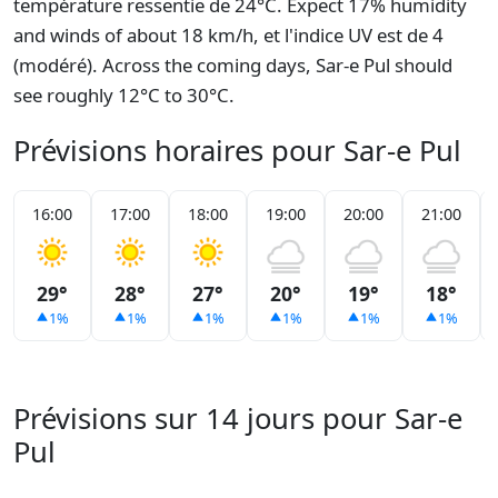
température ressentie de 24°C. Expect 17% humidity
and winds of about 18 km/h, et l'indice UV est de 4
(modéré). Across the coming days, Sar-e Pul should
see roughly 12°C to 30°C.
Prévisions horaires pour Sar-e Pul
16:00
17:00
18:00
19:00
20:00
21:00
29°
28°
27°
20°
19°
18°
1%
1%
1%
1%
1%
1%
Prévisions sur 14 jours pour Sar-e
Pul