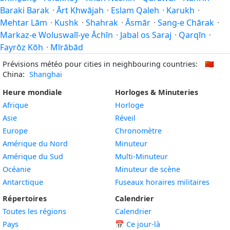
Baraki Barak
·
Ārt Khwājah
·
Eslam Qaleh
·
Karukh
·
Mehtar Lām
·
Kushk
·
Shahrak
·
Āsmār
·
Sang-e Chārak
·
Markaz-e Woluswalī-ye Āchīn
·
Jabal os Saraj
·
Qarqīn
·
Fayrōz Kōh
·
Mīrābād
Prévisions météo pour cities in neighbouring countries:
🇨🇳
China:
Shanghai
Heure mondiale
Horloges & Minuteries
Afrique
Horloge
Asie
Réveil
Europe
Chronomètre
Amérique du Nord
Minuteur
Amérique du Sud
Multi-Minuteur
Océanie
Minuteur de scène
Antarctique
Fuseaux horaires militaires
Répertoires
Calendrier
Toutes les régions
Calendrier
Pays
📅
Ce jour-là