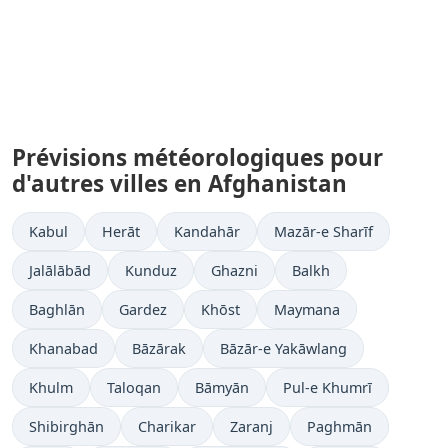
Prévisions météorologiques pour
d'autres villes en Afghanistan
Kabul
Herāt
Kandahār
Mazār-e Sharīf
Jalālābād
Kunduz
Ghazni
Balkh
Baghlān
Gardez
Khōst
Maymana
Khanabad
Bāzārak
Bāzār-e Yakāwlang
Khulm
Taloqan
Bāmyān
Pul-e Khumrī
Shibirghān
Charikar
Zaranj
Paghmān