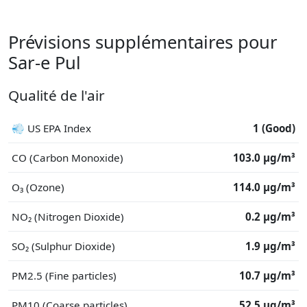
Prévisions supplémentaires pour
Sar-e Pul
Qualité de l'air
💨 US EPA Index
1 (Good)
CO (Carbon Monoxide)
103.0 μg/m³
O₃ (Ozone)
114.0 μg/m³
NO₂ (Nitrogen Dioxide)
0.2 μg/m³
SO₂ (Sulphur Dioxide)
1.9 μg/m³
PM2.5 (Fine particles)
10.7 μg/m³
PM10 (Coarse particles)
52.5 μg/m³