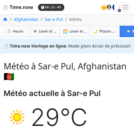
🇫🇷
⏱️
Time.now
10:21:46
Accueil
Afghanistan
Sar-e Pul
Météo
à Sar-e Pul
à Sar-e Pul
à Sar
à S
⏱️
Heure
☀️
Lever et coucher du soleil
🌅
Lever et coucher du soleil demain
🌙
Phases de la Lune
🌦️
⏱️
Time.now Horloge en ligne:
Mode plein écran de précision!
Météo à Sar-e Pul, Afghanistan
🇦🇫
Météo actuelle à Sar-e Pul
29°C