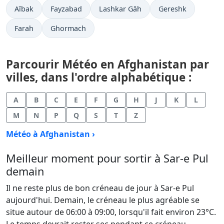
Aībak
Fayzabad
Lashkar Gāh
Gereshk
Farah
Ghormach
Parcourir Météo en Afghanistan par
villes, dans l'ordre alphabétique :
A
B
C
E
F
G
H
J
K
L
M
N
P
Q
S
T
Z
Météo à Afghanistan ›
Meilleur moment pour sortir à Sar-e Pul
demain
Il ne reste plus de bon créneau de jour à Sar-e Pul
aujourd'hui. Demain, le créneau le plus agréable se
situe autour de 06:00 à 09:00, lorsqu'il fait environ 23°C.