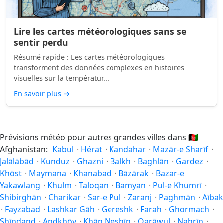
Lire les cartes météorologiques sans se
sentir perdu
Résumé rapide : Les cartes météorologiques
transforment des données complexes en histoires
visuelles sur la températur...
En savoir plus
→
Prévisions météo pour autres grandes villes dans
🇦🇫
Afghanistan:
Kabul
·
Hérat
·
Kandahar
·
Mazār-e Sharīf
·
Jalālābād
·
Kunduz
·
Ghazni
·
Balkh
·
Baghlān
·
Gardez
·
Khōst
·
Maymana
·
Khanabad
·
Bāzārak
·
Bazar-e
Yakawlang
·
Khulm
·
Taloqan
·
Bamyan
·
Pul-e Khumrī
·
Shibirghān
·
Charikar
·
Sar-e Pul
·
Zaranj
·
Paghmān
·
Aībak
·
Fayzabad
·
Lashkar Gāh
·
Gereshk
·
Farah
·
Ghormach
·
Shīnḏanḏ
·
Andkhōy
·
Khān Neshīn
·
Qarāwul
·
Nahrīn
·