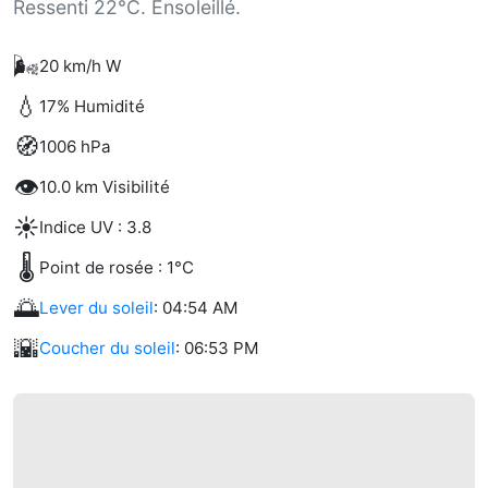
Ressenti 22°C. Ensoleillé.
🌬️
20 km/h W
💧
17% Humidité
🧭
1006 hPa
👁️
10.0 km Visibilité
☀️
Indice UV : 3.8
🌡️
Point de rosée : 1°C
🌅
Lever du soleil
: 04:54 AM
🌇
Coucher du soleil
: 06:53 PM