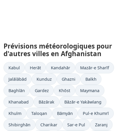
Prévisions météorologiques pour
d'autres villes en Afghanistan
Kabul
Herāt
Kandahār
Mazār-e Sharīf
Jalālābād
Kunduz
Ghazni
Balkh
Baghlān
Gardez
Khōst
Maymana
Khanabad
Bāzārak
Bāzār-e Yakāwlang
Khulm
Taloqan
Bāmyān
Pul-e Khumrī
Shibirghān
Charikar
Sar-e Pul
Zaranj