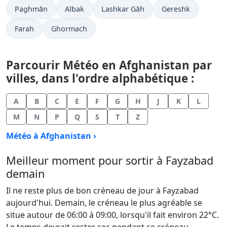
Paghmān
Aībak
Lashkar Gāh
Gereshk
Farah
Ghormach
Parcourir Météo en Afghanistan par
villes, dans l'ordre alphabétique :
A
B
C
E
F
G
H
J
K
L
M
N
P
Q
S
T
Z
Météo à Afghanistan ›
Meilleur moment pour sortir à Fayzabad
demain
Il ne reste plus de bon créneau de jour à Fayzabad
aujourd'hui. Demain, le créneau le plus agréable se
situe autour de 06:00 à 09:00, lorsqu'il fait environ 22°C.