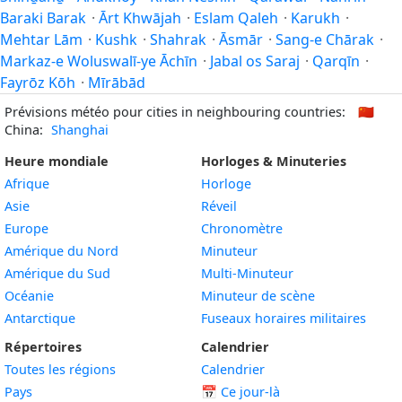
Baraki Barak
·
Ārt Khwājah
·
Eslam Qaleh
·
Karukh
·
Mehtar Lām
·
Kushk
·
Shahrak
·
Āsmār
·
Sang-e Chārak
·
Markaz-e Woluswalī-ye Āchīn
·
Jabal os Saraj
·
Qarqīn
·
Fayrōz Kōh
·
Mīrābād
Prévisions météo pour cities in neighbouring countries:
🇨🇳
China:
Shanghai
Heure mondiale
Horloges & Minuteries
Afrique
Horloge
Asie
Réveil
Europe
Chronomètre
Amérique du Nord
Minuteur
Amérique du Sud
Multi-Minuteur
Océanie
Minuteur de scène
Antarctique
Fuseaux horaires militaires
Répertoires
Calendrier
Toutes les régions
Calendrier
Pays
📅
Ce jour-là