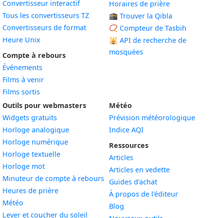
Convertisseur interactif
Horaires de prière
Tous les convertisseurs TZ
🕋 Trouver la Qibla
Convertisseurs de format
📿 Compteur de Tasbih
Heure Unix
🕌
API de recherche de
mosquées
Compte à rebours
Événements
Films à venir
Films sortis
Outils pour webmasters
Météo
Widgets gratuits
Prévision météorologique
Widget
Horloge analogique
Indice AQI
Widget
Horloge numérique
Ressources
Widget
Horloge textuelle
Articles
Widget
Horloge mot
Articles en vedette
Widget
Minuteur de compte à rebours
Guides d'achat
Widget
Heures de prière
À propos de l'éditeur
Widget
Météo
Blog
Widget
Lever et coucher du soleil