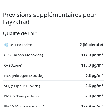
Prévisions supplémentaires pour
Fayzabad
Qualité de l'air
💨 US EPA Index
2 (Moderate)
CO (Carbon Monoxide)
117.0 μg/m³
O₃ (Ozone)
115.0 μg/m³
NO₂ (Nitrogen Dioxide)
0.3 μg/m³
SO₂ (Sulphur Dioxide)
2.6 μg/m³
PM2.5 (Fine particles)
32.0 μg/m³
PM10 (Coarse particles)
129.9 μg/m³