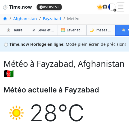
🇫🇷
⏱️
Time.now
05:05:52
Accueil
Afghanistan
Fayzabad
Météo
à Fayzabad
à Fayzabad
à Fa
à 
⏱️
Heure
☀️
Lever et coucher du soleil
🌅
Lever et coucher du soleil demain
🌙
Phases de la Lune
🌦️
⏱️
Time.now Horloge en ligne:
Mode plein écran de précision!
Météo à Fayzabad, Afghanistan
🇦🇫
Météo actuelle à Fayzabad
28°C