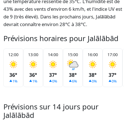
une température ressentie de 35°C. L'humidité est de
43% avec des vents d'environ 6 km/h, et l'indice UV est
de 9 (très élevé). Dans les prochains jours, Jalālābād
devrait connaître environ 28°C à 38°C.
Prévisions horaires pour Jalālābād
12:00
13:00
14:00
15:00
16:00
17:00
36°
36°
37°
38°
38°
37°
1%
1%
0%
6%
0%
0%
Prévisions sur 14 jours pour
Jalālābād