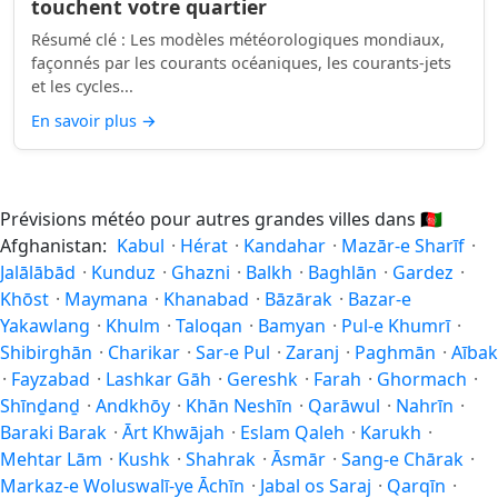
touchent votre quartier
Résumé clé : Les modèles météorologiques mondiaux,
façonnés par les courants océaniques, les courants-jets
et les cycles...
En savoir plus
→
Prévisions météo pour autres grandes villes dans
🇦🇫
Afghanistan:
Kabul
·
Hérat
·
Kandahar
·
Mazār-e Sharīf
·
Jalālābād
·
Kunduz
·
Ghazni
·
Balkh
·
Baghlān
·
Gardez
·
Khōst
·
Maymana
·
Khanabad
·
Bāzārak
·
Bazar-e
Yakawlang
·
Khulm
·
Taloqan
·
Bamyan
·
Pul-e Khumrī
·
Shibirghān
·
Charikar
·
Sar-e Pul
·
Zaranj
·
Paghmān
·
Aībak
·
Fayzabad
·
Lashkar Gāh
·
Gereshk
·
Farah
·
Ghormach
·
Shīnḏanḏ
·
Andkhōy
·
Khān Neshīn
·
Qarāwul
·
Nahrīn
·
Baraki Barak
·
Ārt Khwājah
·
Eslam Qaleh
·
Karukh
·
Mehtar Lām
·
Kushk
·
Shahrak
·
Āsmār
·
Sang-e Chārak
·
Markaz-e Woluswalī-ye Āchīn
·
Jabal os Saraj
·
Qarqīn
·