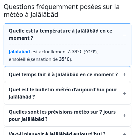
Questions fréquemment posées sur la
météo à Jalālābād
Quelle est la température à Jalālābād en ce
moment ?
Jalālābād
est actuellement à
33°C
(92°F),
ensoleillé(sensation de
35°C
).
Quel temps fait-il à Jalālābād en ce moment ?
Quel est le bulletin météo d'aujourd'hui pour
Jalālābād ?
Quelles sont les prévisions météo sur 7 jours
pour Jalālābād ?
Va-t-il pleuvoir à Jalālābād aujourd'hui ?