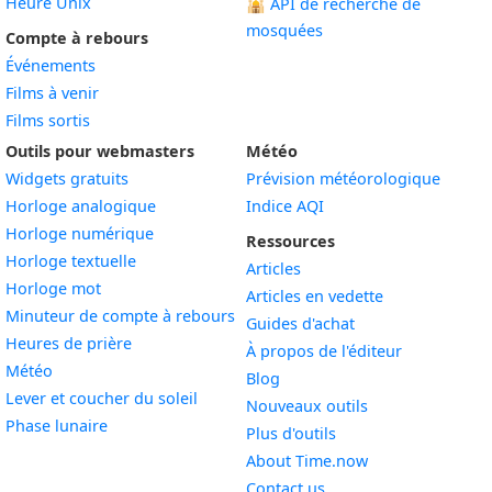
Heure Unix
🕌
API de recherche de
mosquées
Compte à rebours
Événements
Films à venir
Films sortis
Outils pour webmasters
Météo
Widgets gratuits
Prévision météorologique
Widget
Horloge analogique
Indice AQI
Widget
Horloge numérique
Ressources
Widget
Horloge textuelle
Articles
Widget
Horloge mot
Articles en vedette
Widget
Minuteur de compte à rebours
Guides d'achat
Widget
Heures de prière
À propos de l'éditeur
Widget
Météo
Blog
Widget
Lever et coucher du soleil
Nouveaux outils
Widget
Phase lunaire
Plus d'outils
About Time.now
Contact us