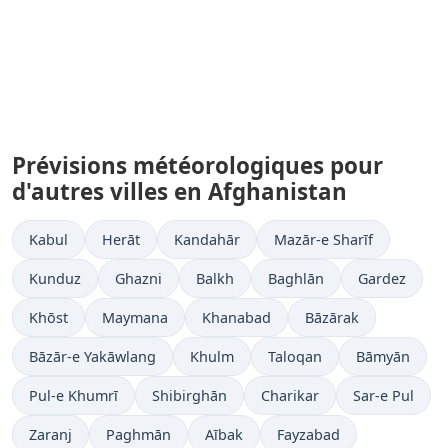
Prévisions météorologiques pour
d'autres villes en Afghanistan
Kabul
Herāt
Kandahār
Mazār-e Sharīf
Kunduz
Ghazni
Balkh
Baghlān
Gardez
Khōst
Maymana
Khanabad
Bāzārak
Bāzār-e Yakāwlang
Khulm
Taloqan
Bāmyān
Pul-e Khumrī
Shibirghān
Charikar
Sar-e Pul
Zaranj
Paghmān
Aībak
Fayzabad