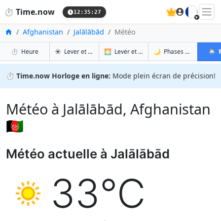
🇫🇷
⏱️
Time.now
12:35:28
Accueil
Afghanistan
Jalālābād
Météo
à Jalālābād
à Jalālābād
à Jal
à J
⏱️
Heure
☀️
Lever et coucher du soleil
🌅
Lever et coucher du soleil demain
🌙
Phases de la Lune
🌦️
⏱️
Time.now Horloge en ligne:
Mode plein écran de précision!
Météo à Jalālābād, Afghanistan
🇦🇫
Météo actuelle à Jalālābād
33°C