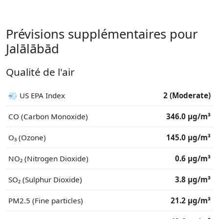
Prévisions supplémentaires pour
Jalālābād
Qualité de l'air
💨 US EPA Index
2 (Moderate)
CO (Carbon Monoxide)
346.0 μg/m³
O₃ (Ozone)
145.0 μg/m³
NO₂ (Nitrogen Dioxide)
0.6 μg/m³
SO₂ (Sulphur Dioxide)
3.8 μg/m³
PM2.5 (Fine particles)
21.2 μg/m³