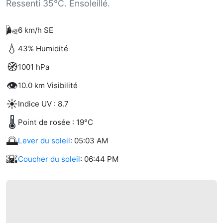
Ressenti 35°C. Ensoleillé.
🌬️
6 km/h SE
💧
43% Humidité
🧭
1001 hPa
👁️
10.0 km Visibilité
☀️
Indice UV : 8.7
🌡️
Point de rosée : 19°C
🌅
Lever du soleil
: 05:03 AM
🌇
Coucher du soleil
: 06:44 PM