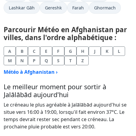
Lashkar Gāh
Gereshk
Farah
Ghormach
Parcourir Météo en Afghanistan par
villes, dans l'ordre alphabétique :
A
B
C
E
F
G
H
J
K
L
M
N
P
Q
S
T
Z
Météo à Afghanistan ›
Le meilleur moment pour sortir à
Jalālābād aujourd'hui
Le créneau le plus agréable à Jalālābād aujourd'hui se
situe vers 16:00 à 19:00, lorsqu'il fait environ 37°C. Le
temps devrait rester sec pendant ce créneau. La
prochaine pluie probable est vers 20:00.