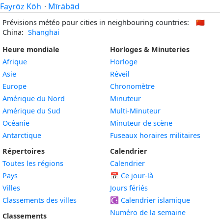
Fayrōz Kōh
·
Mīrābād
Prévisions météo pour cities in neighbouring countries:
🇨🇳
China:
Shanghai
Heure mondiale
Horloges & Minuteries
Afrique
Horloge
Asie
Réveil
Europe
Chronomètre
Amérique du Nord
Minuteur
Amérique du Sud
Multi-Minuteur
Océanie
Minuteur de scène
Antarctique
Fuseaux horaires militaires
Répertoires
Calendrier
Toutes les régions
Calendrier
Pays
📅
Ce jour-là
Villes
Jours fériés
Classements des villes
☪️
Calendrier islamique
Numéro de la semaine
Classements