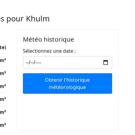
es pour Khulm
Météo historique
te)
Sélectionnez une date :
/m³
/m³
Obtenir l'historique
/m³
météorologique
/m³
/m³
/m³