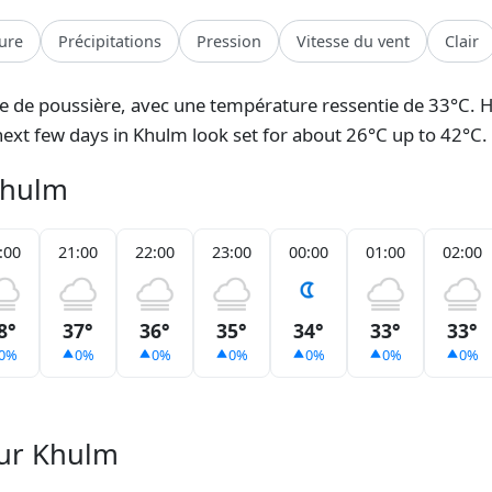
ure
Précipitations
Pression
Vitesse du vent
Clair
e de poussière, avec une température ressentie de 33°C. H
e next few days in Khulm look set for about 26°C up to 42°C.
Khulm
:00
21:00
22:00
23:00
00:00
01:00
02:00
8°
37°
36°
35°
34°
33°
33°
0%
0%
0%
0%
0%
0%
0%
our Khulm