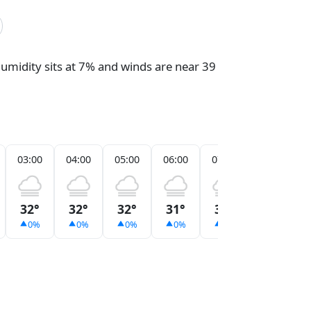
umidity sits at 7% and winds are near 39
03:00
04:00
05:00
06:00
07:00
08:00
32°
32°
32°
31°
33°
35°
0%
0%
0%
0%
0%
0%