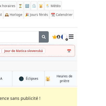
x horaires
⏳
🔡
⏲️
🕌
🌦️ Météo
il
🕰️
Horloge
🎉
Jours fériés
📆
Calendrier
🇫🇷
📅
Jour de Matica slovenská
Heures de
🌑
🕌
à Khulm
à Khulm
QA
Éclipses
à Khulm
prière
nce sans publicité !