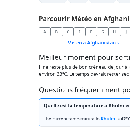
Parcourir Météo en Afghanist
A
B
C
E
F
G
H
J
Météo à Afghanistan ›
Meilleur moment pour sort
Il ne reste plus de bon créneau de jour à 
environ 33°C. Le temps devrait rester sec
Questions fréquemment pos
Quelle est la température à Khulm e
The current temperature in
Khulm
is
42°