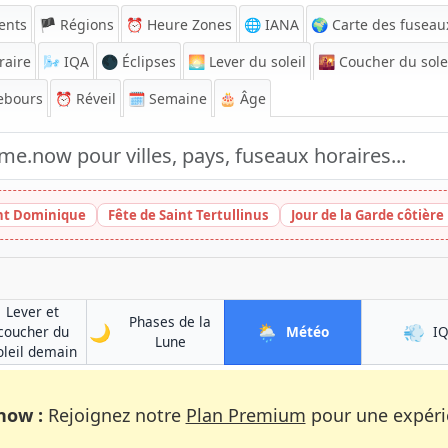
ents
🏴 Régions
⏰
Heure Zones
🌐 IANA
🌍 Carte des fuseau
raire
🌬️
IQA
🌑 Éclipses
🌅
Lever du soleil
🌇
Coucher du sole
ebours
⏰
Réveil
🗓️ Semaine
🎂 Âge
int Dominique
Fête de Saint Tertullinus
Jour de la Garde côtière
Lever et
Phases de la
🌙
🌦️
💨
à Khulm
coucher du
Météo
I
à Khulm
Lune
à Khulm
oleil demain
now :
Rejoignez notre
Plan Premium
pour une expérie