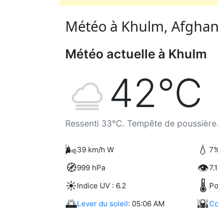
Météo à Khulm, Afghani
Météo actuelle à Khulm
42°C
Ressenti 33°C. Tempête de poussière
🌬️
💧
39 km/h W
7%
🧭
👁️
999 hPa
7.
☀️
🌡️
Indice UV : 6.2
Po
🌅
🌇
Lever du soleil
: 05:06 AM
Co