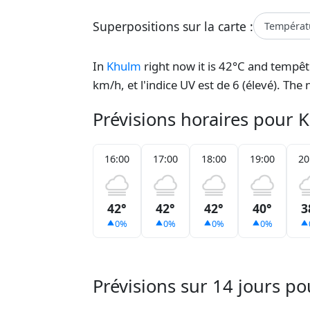
Superpositions sur la carte :
Températ
In
Khulm
right now it is 42°C and tempêt
km/h, et l'indice UV est de 6 (élevé). Th
Prévisions horaires pour 
16:00
17:00
18:00
19:00
20
42°
42°
42°
40°
3
0%
0%
0%
0%
Prévisions sur 14 jours p