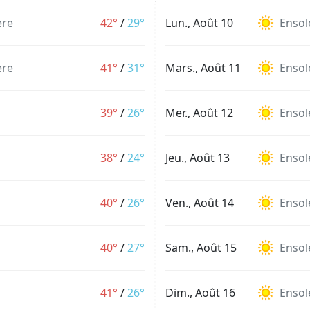
ère
42°
/
29°
Lun., Août 10
Ensole
ère
41°
/
31°
Mars., Août 11
Ensole
39°
/
26°
Mer., Août 12
Ensole
38°
/
24°
Jeu., Août 13
Ensole
40°
/
26°
Ven., Août 14
Ensole
40°
/
27°
Sam., Août 15
Ensole
41°
/
26°
Dim., Août 16
Ensole