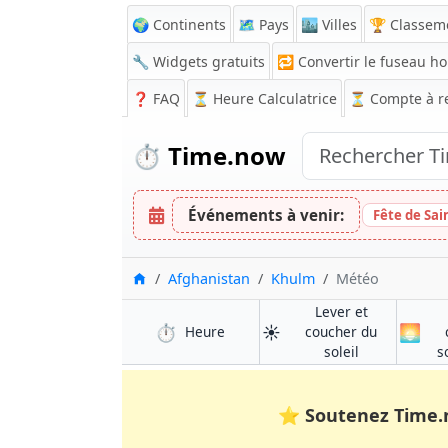
🌍 Continents
🗺️ Pays
🏙️ Villes
🏆 Classem
🔧 Widgets gratuits
🔁
Convertir le fuseau ho
❓
FAQ
⏳ Heure Calculatrice
⏳
Compte à r
⏱️
Time.now
Événements à venir:
Fête de Sa
Accueil
Afghanistan
Khulm
Météo
Lever et
⏱️
☀️
🌅
à Khulm
Heure
coucher du
à Khulm
soleil
s
⭐
Soutenez Time.