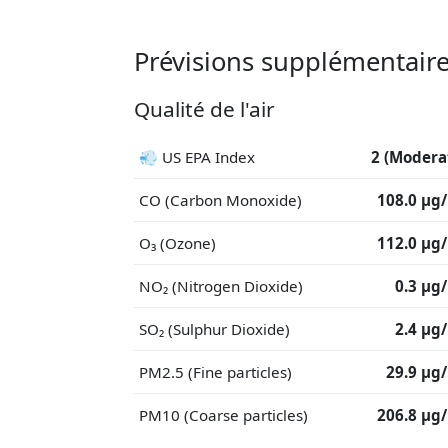
Prévisions supplémentair
Qualité de l'air
💨 US EPA Index
2 (Modera
CO (Carbon Monoxide)
108.0 μg
O₃ (Ozone)
112.0 μg
NO₂ (Nitrogen Dioxide)
0.3 μg
SO₂ (Sulphur Dioxide)
2.4 μg
PM2.5 (Fine particles)
29.9 μg
PM10 (Coarse particles)
206.8 μg