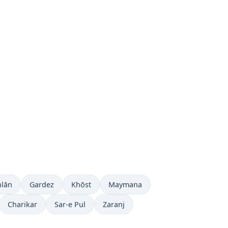
lān
Gardez
Khōst
Maymana
Charikar
Sar-e Pul
Zaranj