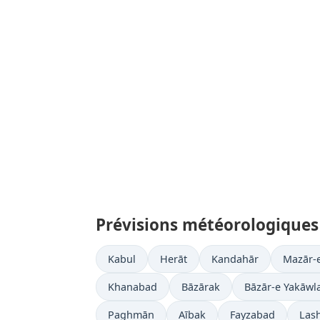
Prévisions météorologiques 
Kabul
Herāt
Kandahār
Mazār-e
Khanabad
Bāzārak
Bāzār-e Yakāwl
Paghmān
Aībak
Fayzabad
Las