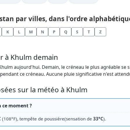
an par villes, dans l'ordre alphabétique
K
L
M
N
P
Q
S
T
Z
ir à Khulm demain
Khulm aujourd'hui. Demain, le créneau le plus agréable se sit
 pendant ce créneau. Aucune pluie significative n'est atten
ées sur la météo à Khulm
n ce moment ?
C
(108°F), tempête de poussière(sensation de
33°C
).