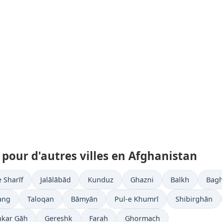
pour d'autres villes en Afghanistan
 Sharīf
Jalālābād
Kunduz
Ghazni
Balkh
Bagh
ang
Taloqan
Bāmyān
Pul-e Khumrī
Shibirghān
hkar Gāh
Gereshk
Farah
Ghormach