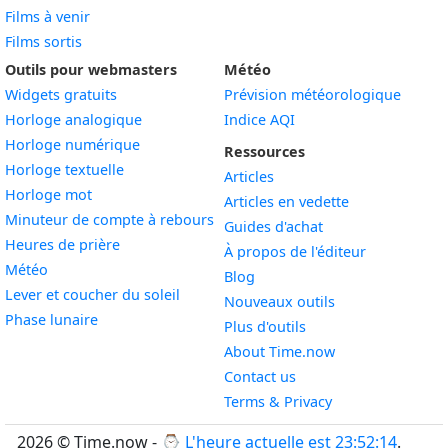
Films à venir
Films sortis
Outils pour webmasters
Météo
Widgets gratuits
Prévision météorologique
Widget
Horloge analogique
Indice AQI
Widget
Horloge numérique
Ressources
Widget
Horloge textuelle
Articles
Widget
Horloge mot
Articles en vedette
Widget
Minuteur de compte à rebours
Guides d'achat
Widget
Heures de prière
À propos de l'éditeur
Widget
Météo
Blog
Widget
Lever et coucher du soleil
Nouveaux outils
Widget
Phase lunaire
Plus d'outils
About Time.now
Contact us
Terms & Privacy
2026 © Time.now - ⌚
L'heure actuelle est 23:52:15
.