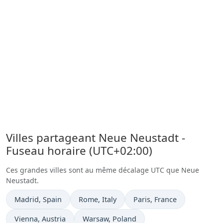
Villes partageant Neue Neustadt -
Fuseau horaire (UTC+02:00)
Ces grandes villes sont au même décalage UTC que Neue
Neustadt.
Heure actuelle à
Heure actuelle à
Heure actuelle à
Madrid
, Spain
Rome
, Italy
Paris
, France
Heure actuelle à
Heure actuelle à
Vienna
, Austria
Warsaw
, Poland