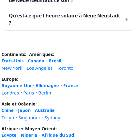
de Neue Neustadt ce soir ?
Qu'est-ce que l'heure solaire à Neue Neustadt
?
Continents:
Amériques:
États-Unis
·
Canada
·
Brésil
New York
·
Los Angeles
·
Toronto
Europe:
Royaume-Uni
·
Allemagne
·
France
Londres
·
Paris
·
Berlin
Asie et Océanie:
Chine
·
Japon
·
Australie
Tokyo
·
Singapour
·
Sydney
Afrique et Moyen-Orient:
Égypte
·
Nigeria
·
Afrique du Sud