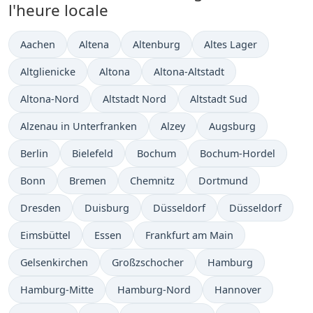
l'heure locale
Heure actuelle à
Heure actuelle à
Heure actuelle à
Heure actuelle à
Aachen
Altena
Altenburg
Altes Lager
Heure actuelle à
Heure actuelle à
Heure actuelle à
Altglienicke
Altona
Altona-Altstadt
Heure actuelle à
Heure actuelle à
Heure actuelle à
Altona-Nord
Altstadt Nord
Altstadt Sud
Heure actuelle à
Heure actuelle à
Heure actuelle à
Alzenau in Unterfranken
Alzey
Augsburg
Heure actuelle à
Heure actuelle à
Heure actuelle à
Heure actuelle à
Berlin
Bielefeld
Bochum
Bochum-Hordel
Heure actuelle à
Heure actuelle à
Heure actuelle à
Heure actuelle à
Bonn
Bremen
Chemnitz
Dortmund
Heure actuelle à
Heure actuelle à
Heure actuelle à
Heure actuelle à
Dresden
Duisburg
Düsseldorf
Düsseldorf
Heure actuelle à
Heure actuelle à
Heure actuelle à
Eimsbüttel
Essen
Frankfurt am Main
Heure actuelle à
Heure actuelle à
Heure actuelle à
Gelsenkirchen
Großzschocher
Hamburg
Heure actuelle à
Heure actuelle à
Heure actuelle à
Hamburg-Mitte
Hamburg-Nord
Hannover