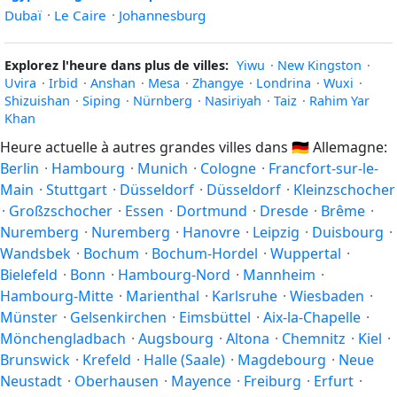
Dubaï
·
Le Caire
·
Johannesburg
Explorez l'heure dans plus de villes:
Yiwu
·
New Kingston
·
Uvira
·
Irbid
·
Anshan
·
Mesa
·
Zhangye
·
Londrina
·
Wuxi
·
Shizuishan
·
Siping
·
Nürnberg
·
Nasiriyah
·
Taiz
·
Rahim Yar
Khan
Heure actuelle à autres grandes villes dans
🇩🇪
Allemagne:
Berlin
·
Hambourg
·
Munich
·
Cologne
·
Francfort-sur-le-
Main
·
Stuttgart
·
Düsseldorf
·
Düsseldorf
·
Kleinzschocher
·
Großzschocher
·
Essen
·
Dortmund
·
Dresde
·
Brême
·
Nuremberg
·
Nuremberg
·
Hanovre
·
Leipzig
·
Duisbourg
·
Wandsbek
·
Bochum
·
Bochum-Hordel
·
Wuppertal
·
Bielefeld
·
Bonn
·
Hambourg-Nord
·
Mannheim
·
Hambourg-Mitte
·
Marienthal
·
Karlsruhe
·
Wiesbaden
·
Münster
·
Gelsenkirchen
·
Eimsbüttel
·
Aix-la-Chapelle
·
Mönchengladbach
·
Augsbourg
·
Altona
·
Chemnitz
·
Kiel
·
Brunswick
·
Krefeld
·
Halle (Saale)
·
Magdebourg
·
Neue
Neustadt
·
Oberhausen
·
Mayence
·
Freiburg
·
Erfurt
·