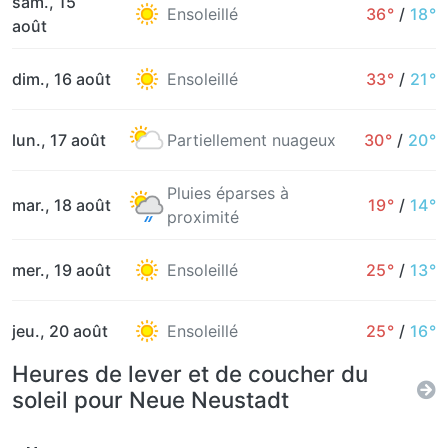
sam., 15
Ensoleillé
36°
/
18°
août
dim., 16 août
Ensoleillé
33°
/
21°
lun., 17 août
Partiellement nuageux
30°
/
20°
Pluies éparses à
mar., 18 août
19°
/
14°
proximité
mer., 19 août
Ensoleillé
25°
/
13°
jeu., 20 août
Ensoleillé
25°
/
16°
Heures de lever et de coucher du
soleil pour Neue Neustadt