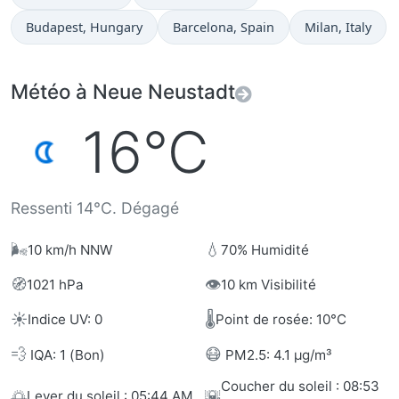
Heure actuelle à
Heure actuelle à
Heure actuelle 
Budapest
, Hungary
Barcelona
, Spain
Milan
, Italy
Météo à Neue Neustadt
16°C
Ressenti 14°C. Dégagé
🌬️
💧
10 km/h NNW
70% Humidité
🧭
👁️
1021 hPa
10 km Visibilité
☀️
🌡️
Indice UV: 0
Point de rosée: 10°C
💨
😷
IQA: 1 (Bon)
PM2.5: 4.1 µg/m³
Coucher du soleil : 08:53
🌅
🌇
Lever du soleil : 05:44 AM