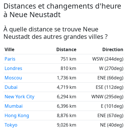
Distances et changements d'heure
à Neue Neustadt
À quelle distance se trouve Neue
Neustadt des autres grandes villes ?
Ville
Distance
Direction
Paris
751 km
WSW (244deg)
Londres
810 km
W (270deg)
Moscou
1,736 km
ENE (66deg)
Dubaï
4,719 km
ESE (112deg)
New York City
6,294 km
WNW (295deg)
Mumbai
6,396 km
E (101deg)
Hong Kong
8,876 km
ENE (67deg)
Tokyo
9,026 km
NE (40deg)