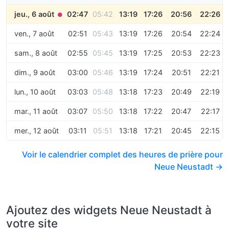
jeu., 6 août
02:47
05:42
13:19
17:26
20:56
22:26
●
ven., 7 août
02:51
05:43
13:19
17:26
20:54
22:24
sam., 8 août
02:55
05:45
13:19
17:25
20:53
22:23
dim., 9 août
03:00
05:46
13:19
17:24
20:51
22:21
lun., 10 août
03:03
05:48
13:18
17:23
20:49
22:19
mar., 11 août
03:07
05:50
13:18
17:22
20:47
22:17
mer., 12 août
03:11
05:51
13:18
17:21
20:45
22:15
Voir le calendrier complet des heures de prière pour
Neue Neustadt →
Ajoutez des widgets Neue Neustadt à
votre site