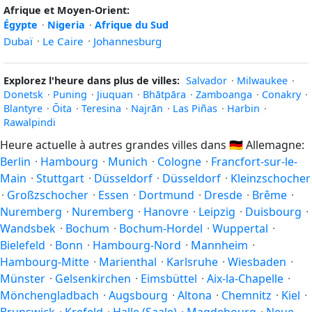
Afrique et Moyen-Orient:
Égypte
·
Nigeria
·
Afrique du Sud
Dubaï
·
Le Caire
·
Johannesburg
Explorez l'heure dans plus de villes:
Salvador
·
Milwaukee
·
Donetsk
·
Puning
·
Jiuquan
·
Bhātpāra
·
Zamboanga
·
Conakry
·
Blantyre
·
Ōita
·
Teresina
·
Najrān
·
Las Piñas
·
Harbin
·
Rawalpindi
Heure actuelle à autres grandes villes dans
🇩🇪
Allemagne:
Berlin
·
Hambourg
·
Munich
·
Cologne
·
Francfort-sur-le-
Main
·
Stuttgart
·
Düsseldorf
·
Düsseldorf
·
Kleinzschocher
·
Großzschocher
·
Essen
·
Dortmund
·
Dresde
·
Brême
·
Nuremberg
·
Nuremberg
·
Hanovre
·
Leipzig
·
Duisbourg
·
Wandsbek
·
Bochum
·
Bochum-Hordel
·
Wuppertal
·
Bielefeld
·
Bonn
·
Hambourg-Nord
·
Mannheim
·
Hambourg-Mitte
·
Marienthal
·
Karlsruhe
·
Wiesbaden
·
Münster
·
Gelsenkirchen
·
Eimsbüttel
·
Aix-la-Chapelle
·
Mönchengladbach
·
Augsbourg
·
Altona
·
Chemnitz
·
Kiel
·