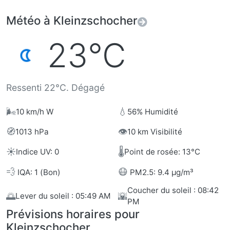
Météo à Kleinzschocher
23°C
Ressenti 22°C. Dégagé
🌬️
💧
10 km/h W
56% Humidité
🧭
👁️
1013 hPa
10 km Visibilité
☀️
🌡️
Indice UV: 0
Point de rosée: 13°C
💨
😷
IQA: 1 (Bon)
PM2.5: 9.4 µg/m³
Coucher du soleil : 08:42
🌅
🌇
Lever du soleil : 05:49 AM
PM
Prévisions horaires pour
Kleinzschocher