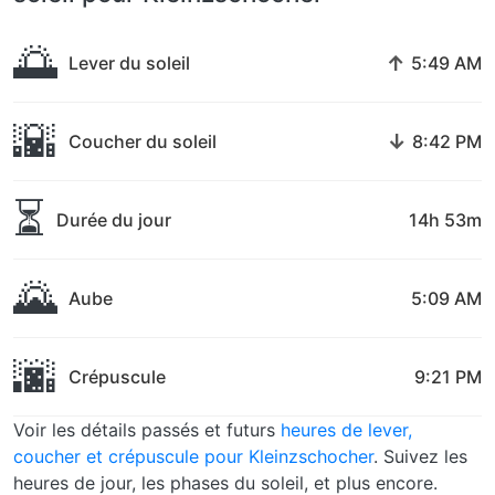
🌅
↑
Lever du soleil
5:49 AM
🌇
↓
Coucher du soleil
8:42 PM
⏳
Durée du jour
14h 53m
🌄
Aube
5:09 AM
🌆
Crépuscule
9:21 PM
Voir les détails passés et futurs
heures de lever,
coucher et crépuscule pour Kleinzschocher
. Suivez les
heures de jour, les phases du soleil, et plus encore.