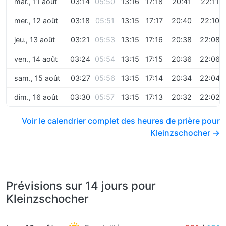
mar., 11 août
03:14
05:50
13:16
17:18
20:41
22:11
mer., 12 août
03:18
05:51
13:15
17:17
20:40
22:10
jeu., 13 août
03:21
05:53
13:15
17:16
20:38
22:08
ven., 14 août
03:24
05:54
13:15
17:15
20:36
22:06
sam., 15 août
03:27
05:56
13:15
17:14
20:34
22:04
dim., 16 août
03:30
05:57
13:15
17:13
20:32
22:02
Voir le calendrier complet des heures de prière pour
Kleinzschocher →
Prévisions sur 14 jours pour
Kleinzschocher