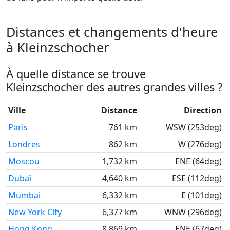
Distances et changements d'heure
à Kleinzschocher
À quelle distance se trouve
Kleinzschocher des autres grandes villes ?
Ville
Distance
Direction
Paris
761 km
WSW (253deg)
Londres
862 km
W (276deg)
Moscou
1,732 km
ENE (64deg)
Dubaï
4,640 km
ESE (112deg)
Mumbai
6,332 km
E (101deg)
New York City
6,377 km
WNW (296deg)
Hong Kong
8,869 km
ENE (67deg)