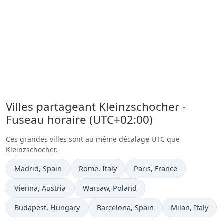
Villes partageant Kleinzschocher -
Fuseau horaire (UTC+02:00)
Ces grandes villes sont au même décalage UTC que
Kleinzschocher.
Heure actuelle à
Heure actuelle à
Heure actuelle à
Madrid
, Spain
Rome
, Italy
Paris
, France
Heure actuelle à
Heure actuelle à
Vienna
, Austria
Warsaw
, Poland
Heure actuelle à
Heure actuelle à
Heure actuelle 
Budapest
, Hungary
Barcelona
, Spain
Milan
, Italy