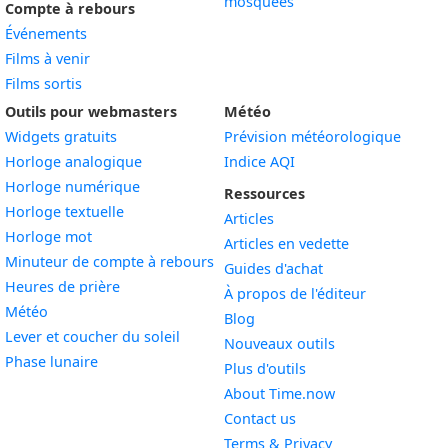
mosquées
Compte à rebours
Événements
Films à venir
Films sortis
Outils pour webmasters
Météo
Widgets gratuits
Prévision météorologique
Widget
Horloge analogique
Indice AQI
Widget
Horloge numérique
Ressources
Widget
Horloge textuelle
Articles
Widget
Horloge mot
Articles en vedette
Widget
Minuteur de compte à rebours
Guides d'achat
Widget
Heures de prière
À propos de l'éditeur
Widget
Météo
Blog
Widget
Lever et coucher du soleil
Nouveaux outils
Widget
Phase lunaire
Plus d'outils
About Time.now
Contact us
Terms & Privacy