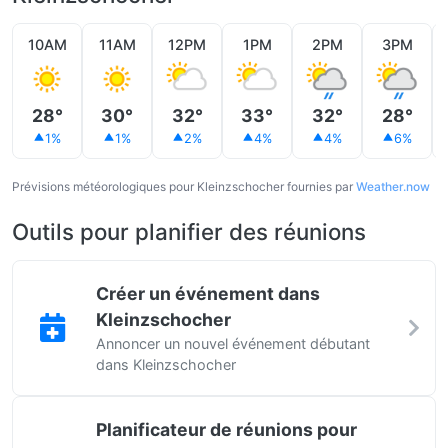
10AM
11AM
12PM
1PM
2PM
3PM
28°
30°
32°
33°
32°
28°
1%
1%
2%
4%
4%
6%
Prévisions météorologiques pour Kleinzschocher fournies par
Weather.now
Outils pour planifier des réunions
Créer un événement dans
Kleinzschocher
Annoncer un nouvel événement débutant
dans Kleinzschocher
Planificateur de réunions pour