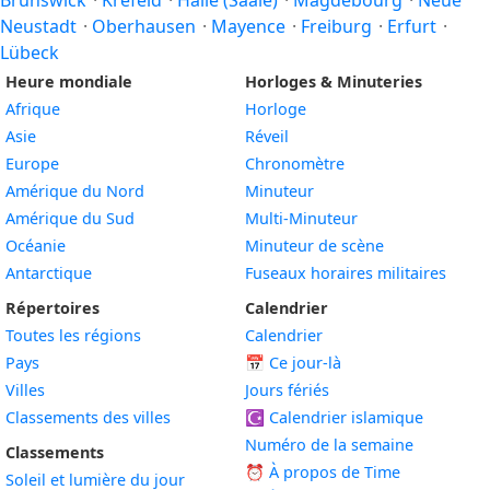
Brunswick
·
Krefeld
·
Halle (Saale)
·
Magdebourg
·
Neue
Neustadt
·
Oberhausen
·
Mayence
·
Freiburg
·
Erfurt
·
Lübeck
Heure mondiale
Horloges & Minuteries
Afrique
Horloge
Asie
Réveil
Europe
Chronomètre
Amérique du Nord
Minuteur
Amérique du Sud
Multi-Minuteur
Océanie
Minuteur de scène
Antarctique
Fuseaux horaires militaires
Répertoires
Calendrier
Toutes les régions
Calendrier
Pays
📅
Ce jour-là
Villes
Jours fériés
Classements des villes
☪️
Calendrier islamique
Numéro de la semaine
Classements
⏰ À propos de Time
Soleil et lumière du jour