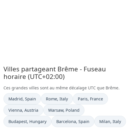
Villes partageant Brême - Fuseau
horaire (UTC+02:00)
Ces grandes villes sont au même décalage UTC que Brême.
Heure actuelle à
Heure actuelle à
Heure actuelle à
Madrid
, Spain
Rome
, Italy
Paris
, France
Heure actuelle à
Heure actuelle à
Vienna
, Austria
Warsaw
, Poland
Heure actuelle à
Heure actuelle à
Heure actuelle 
Budapest
, Hungary
Barcelona
, Spain
Milan
, Italy