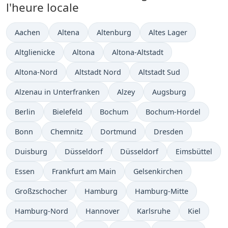
l'heure locale
Heure actuelle à
Heure actuelle à
Heure actuelle à
Heure actuelle à
Aachen
Altena
Altenburg
Altes Lager
Heure actuelle à
Heure actuelle à
Heure actuelle à
Altglienicke
Altona
Altona-Altstadt
Heure actuelle à
Heure actuelle à
Heure actuelle à
Altona-Nord
Altstadt Nord
Altstadt Sud
Heure actuelle à
Heure actuelle à
Heure actuelle à
Alzenau in Unterfranken
Alzey
Augsburg
Heure actuelle à
Heure actuelle à
Heure actuelle à
Heure actuelle à
Berlin
Bielefeld
Bochum
Bochum-Hordel
Heure actuelle à
Heure actuelle à
Heure actuelle à
Heure actuelle à
Bonn
Chemnitz
Dortmund
Dresden
Heure actuelle à
Heure actuelle à
Heure actuelle à
Heure actuelle
Duisburg
Düsseldorf
Düsseldorf
Eimsbüttel
Heure actuelle à
Heure actuelle à
Heure actuelle à
Essen
Frankfurt am Main
Gelsenkirchen
Heure actuelle à
Heure actuelle à
Heure actuelle à
Großzschocher
Hamburg
Hamburg-Mitte
Heure actuelle à
Heure actuelle à
Heure actuelle à
Heure actue
Hamburg-Nord
Hannover
Karlsruhe
Kiel