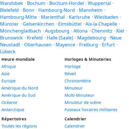
Wandsbek
·
Bochum
·
Bochum-Hordel
·
Wuppertal
·
Bielefeld
·
Bonn
·
Hambourg-Nord
·
Mannheim
·
Hambourg-Mitte
·
Marienthal
·
Karlsruhe
·
Wiesbaden
·
Münster
·
Gelsenkirchen
·
Eimsbüttel
·
Aix-la-Chapelle
·
Mönchengladbach
·
Augsbourg
·
Altona
·
Chemnitz
·
Kiel
·
Brunswick
·
Krefeld
·
Halle (Saale)
·
Magdebourg
·
Neue
Neustadt
·
Oberhausen
·
Mayence
·
Freiburg
·
Erfurt
·
Lübeck
Heure mondiale
Horloges & Minuteries
Afrique
Horloge
Asie
Réveil
Europe
Chronomètre
Amérique du Nord
Minuteur
Amérique du Sud
Multi-Minuteur
Océanie
Minuteur de scène
Antarctique
Fuseaux horaires militaires
Répertoires
Calendrier
Toutes les régions
Calendrier