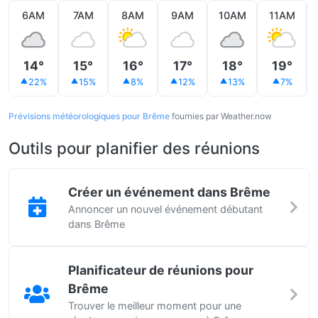
6AM
7AM
8AM
9AM
10AM
11AM
14°
15°
16°
17°
18°
19°
22%
15%
8%
12%
13%
7%
Prévisions météorologiques pour Brême
fournies par Weather.now
Outils pour planifier des réunions
Créer un événement dans Brême
Annoncer un nouvel événement débutant
dans Brême
Planificateur de réunions pour
Brême
Trouver le meilleur moment pour une