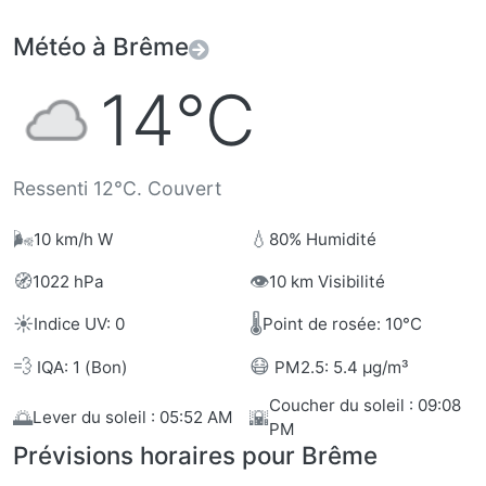
Météo à Brême
14°C
Ressenti 12°C. Couvert
🌬️
💧
10 km/h W
80% Humidité
🧭
👁️
1022 hPa
10 km Visibilité
☀️
🌡️
Indice UV: 0
Point de rosée: 10°C
💨
😷
IQA: 1 (Bon)
PM2.5: 5.4 µg/m³
Coucher du soleil : 09:08
🌅
🌇
Lever du soleil : 05:52 AM
PM
Prévisions horaires pour Brême