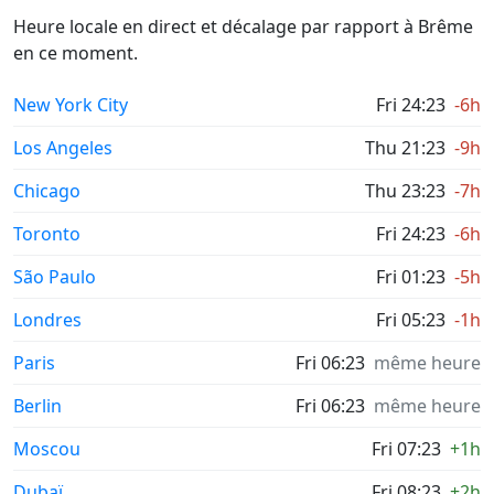
Heure locale en direct et décalage par rapport à Brême
en ce moment.
New York City
Fri 24:23
-6h
Los Angeles
Thu 21:23
-9h
Chicago
Thu 23:23
-7h
Toronto
Fri 24:23
-6h
São Paulo
Fri 01:23
-5h
Londres
Fri 05:23
-1h
Paris
Fri 06:23
même heure
Berlin
Fri 06:23
même heure
Moscou
Fri 07:23
+1h
Dubaï
Fri 08:23
+2h