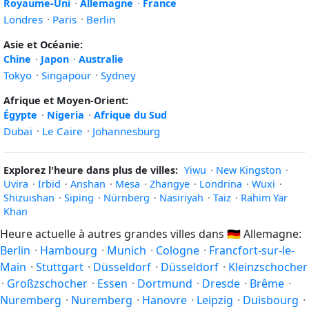
Royaume-Uni
·
Allemagne
·
France
Londres
·
Paris
·
Berlin
Asie et Océanie:
Chine
·
Japon
·
Australie
Tokyo
·
Singapour
·
Sydney
Afrique et Moyen-Orient:
Égypte
·
Nigeria
·
Afrique du Sud
Dubaï
·
Le Caire
·
Johannesburg
Explorez l'heure dans plus de villes:
Yiwu
·
New Kingston
·
Uvira
·
Irbid
·
Anshan
·
Mesa
·
Zhangye
·
Londrina
·
Wuxi
·
Shizuishan
·
Siping
·
Nürnberg
·
Nasiriyah
·
Taiz
·
Rahim Yar
Khan
Heure actuelle à autres grandes villes dans
🇩🇪
Allemagne:
Berlin
·
Hambourg
·
Munich
·
Cologne
·
Francfort-sur-le-
Main
·
Stuttgart
·
Düsseldorf
·
Düsseldorf
·
Kleinzschocher
·
Großzschocher
·
Essen
·
Dortmund
·
Dresde
·
Brême
·
Nuremberg
·
Nuremberg
·
Hanovre
·
Leipzig
·
Duisbourg
·