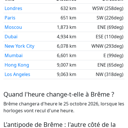
Londres
632 km
WSW (258deg)
Paris
651 km
SW (226deg)
Moscou
1,873 km
ENE (69deg)
Dubaï
4,934 km
ESE (110deg)
New York City
6,078 km
WNW (293deg)
Mumbai
6,601 km
E (99deg)
Hong Kong
9,007 km
ENE (65deg)
Los Angeles
9,063 km
NW (318deg)
Quand l'heure change-t-elle à Brême ?
Brême changera d'heure le 25 octobre 2026, lorsque les
horloges vont recul d'une heure.
L'antipode de Brême : l'autre côté de la