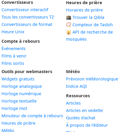
Convertisseurs
Heures de prière
Convertisseur interactif
Horaires de prière
Tous les convertisseurs TZ
🕋 Trouver la Qibla
Convertisseurs de format
📿 Compteur de Tasbih
Heure Unix
🕌
API de recherche de
mosquées
Compte à rebours
Événements
Films à venir
Films sortis
Outils pour webmasters
Météo
Widgets gratuits
Prévision météorologique
Widget
Horloge analogique
Indice AQI
Widget
Horloge numérique
Ressources
Widget
Horloge textuelle
Articles
Widget
Horloge mot
Articles en vedette
Widget
Minuteur de compte à rebours
Guides d'achat
Widget
Heures de prière
À propos de l'éditeur
Widget
Météo