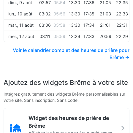
dim., 9 août
02:57
05:54
13:30
17:36
21:05
22:35
lun., 10 août
03:02
05:56
13:30
17:35
21:03
22:33
mar., 11 août
03:06
05:58
13:30
17:34
21:01
22:31
mer., 12 août
03:11
05:59
13:29
17:33
20:59
22:29
Voir le calendrier complet des heures de prière pour
Brême →
Ajoutez des widgets Brême à votre site
Intégrez gratuitement des widgets Brême personnalisables sur
votre site. Sans inscription. Sans code.
Widget des heures de prière de
Brême
Affichez les heures de prière quotidiennes