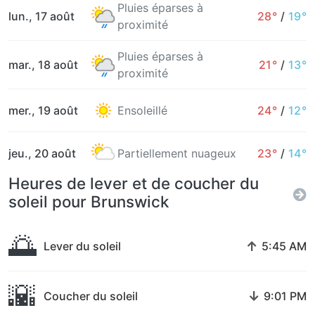
Pluies éparses à
lun., 17 août
28°
/
19°
proximité
Pluies éparses à
mar., 18 août
21°
/
13°
proximité
mer., 19 août
Ensoleillé
24°
/
12°
jeu., 20 août
Partiellement nuageux
23°
/
14°
Heures de lever et de coucher du
soleil pour Brunswick
🌅
↑
Lever du soleil
5:45 AM
🌇
↓
Coucher du soleil
9:01 PM