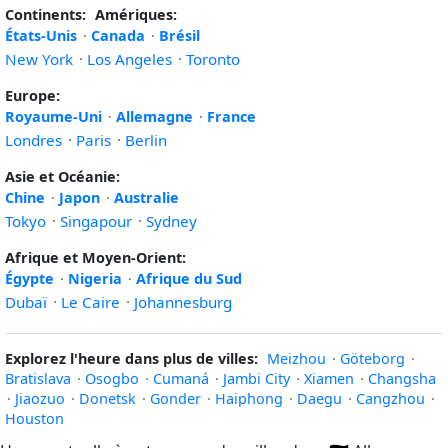
Continents:
Amériques:
États-Unis
·
Canada
·
Brésil
New York
·
Los Angeles
·
Toronto
Europe:
Royaume-Uni
·
Allemagne
·
France
Londres
·
Paris
·
Berlin
Asie et Océanie:
Chine
·
Japon
·
Australie
Tokyo
·
Singapour
·
Sydney
Afrique et Moyen-Orient:
Égypte
·
Nigeria
·
Afrique du Sud
Dubaï
·
Le Caire
·
Johannesburg
Explorez l'heure dans plus de villes:
Meizhou
·
Göteborg
·
Bratislava
·
Osogbo
·
Cumaná
·
Jambi City
·
Xiamen
·
Changsha
·
Jiaozuo
·
Donetsk
·
Gonder
·
Haiphong
·
Daegu
·
Cangzhou
·
Houston