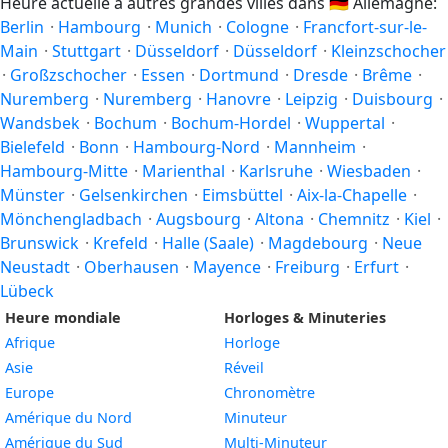
Heure actuelle à autres grandes villes dans
🇩🇪
Allemagne:
Berlin
·
Hambourg
·
Munich
·
Cologne
·
Francfort-sur-le-
Main
·
Stuttgart
·
Düsseldorf
·
Düsseldorf
·
Kleinzschocher
·
Großzschocher
·
Essen
·
Dortmund
·
Dresde
·
Brême
·
Nuremberg
·
Nuremberg
·
Hanovre
·
Leipzig
·
Duisbourg
·
Wandsbek
·
Bochum
·
Bochum-Hordel
·
Wuppertal
·
Bielefeld
·
Bonn
·
Hambourg-Nord
·
Mannheim
·
Hambourg-Mitte
·
Marienthal
·
Karlsruhe
·
Wiesbaden
·
Münster
·
Gelsenkirchen
·
Eimsbüttel
·
Aix-la-Chapelle
·
Mönchengladbach
·
Augsbourg
·
Altona
·
Chemnitz
·
Kiel
·
Brunswick
·
Krefeld
·
Halle (Saale)
·
Magdebourg
·
Neue
Neustadt
·
Oberhausen
·
Mayence
·
Freiburg
·
Erfurt
·
Lübeck
Heure mondiale
Horloges & Minuteries
Afrique
Horloge
Asie
Réveil
Europe
Chronomètre
Amérique du Nord
Minuteur
Amérique du Sud
Multi-Minuteur