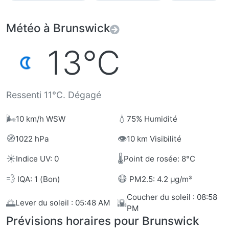
Météo à Brunswick
13°C
Ressenti 11°C. Dégagé
🌬️
💧
10 km/h WSW
75% Humidité
🧭
👁️
1022 hPa
10 km Visibilité
☀️
🌡️
Indice UV: 0
Point de rosée: 8°C
💨
😷
IQA: 1 (Bon)
PM2.5: 4.2 µg/m³
Coucher du soleil : 08:58
🌅
🌇
Lever du soleil : 05:48 AM
PM
Prévisions horaires pour Brunswick