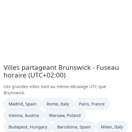
Villes partageant Brunswick - Fuseau
horaire (UTC+02:00)
Ces grandes villes sont au même décalage UTC que
Brunswick.
Heure actuelle à
Heure actuelle à
Heure actuelle à
Madrid
, Spain
Rome
, Italy
Paris
, France
Heure actuelle à
Heure actuelle à
Vienna
, Austria
Warsaw
, Poland
Heure actuelle à
Heure actuelle à
Heure actuelle 
Budapest
, Hungary
Barcelona
, Spain
Milan
, Italy