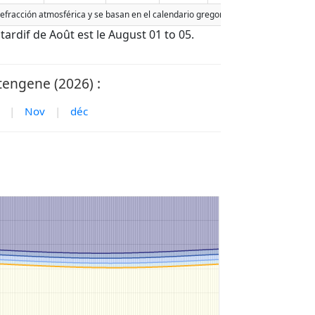
 refracción atmosférica y se basan en el calendario gregoriano. La fecha de hoy e
 tardif de Août est le August 01 to 05.
tengene (2026) :
|
Nov
|
déc