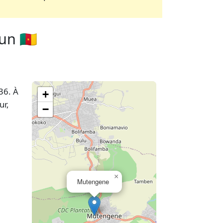
n 🇨🇲
:36. À
+
ur,
−
×
Mutengene