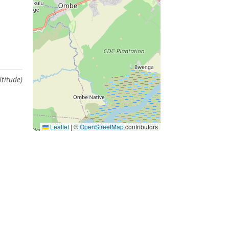
ltitude)
Leaflet
|
©
OpenStreetMap
contributors