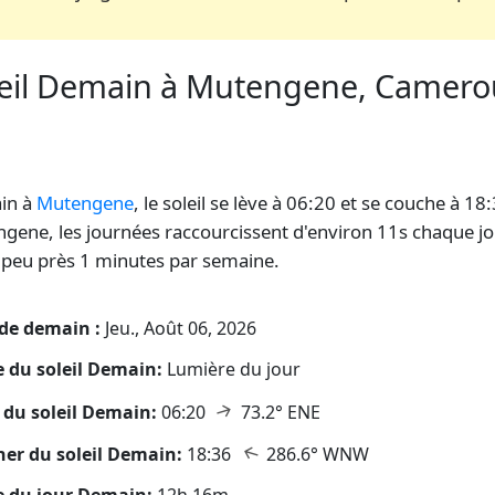
leil Demain à Mutengene, Camerou
leil
in à
Mutengene
, le soleil se lève à 06:20 et se couche à 18
gene, les journées raccourcissent d'environ 11s chaque jo
à peu près 1 minutes par semaine.
de demain :
Jeu., Août 06, 2026
 du soleil Demain:
Lumière du jour
↑
 du soleil Demain:
06:20
73.2° ENE
↑
er du soleil Demain:
18:36
286.6° WNW