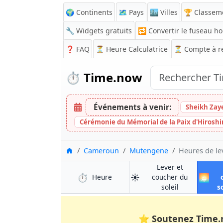
🌍 Continents
🗺️ Pays
🏙️ Villes
🏆 Classem
🔧 Widgets gratuits
🔁
Convertir le fuseau ho
❓
FAQ
⏳ Heure Calculatrice
⏳
Compte à r
⏱️
Time.now
Événements à venir:
Sheikh Zay
Cérémonie du Mémorial de la Paix d'Hirosh
Accueil
Cameroun
Mutengene
Heures de le
Lever et
⏱️
☀️
🌅
à Mutengene
Heure
coucher du
à Mutengene
soleil
s
⭐
Soutenez Time.