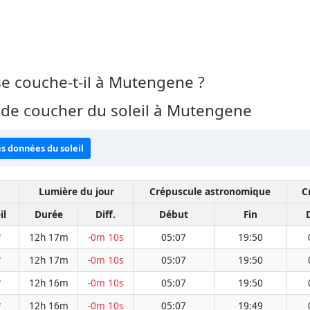
t se couche-t-il à Mutengene ?
 de coucher du soleil à Mutengene
es données du soleil
Lumière du jour
Crépuscule astronomique
C
il
Durée
Diff.
Début
Fin
12h 17m
-0m 10s
05:07
19:50
W
12h 17m
-0m 10s
05:07
19:50
W
12h 16m
-0m 10s
05:07
19:50
W
12h 16m
-0m 10s
05:07
19:49
W