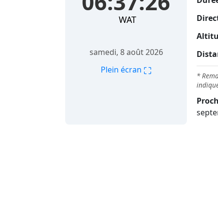
06:37:27
Durée
Direc
WAT
Altit
samedi, 8 août 2026
Dista
⛶
Plein écran
* Remar
indique
Proch
septe