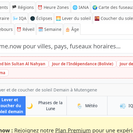
ents
🏴 Régions
⏰
Heure Zones
🌐 IANA
🌍 Carte des fuseau
raire
🌬️
IQA
🌑 Éclipses
🌅
Lever du soleil
🌇
Coucher du sole
ebours
⏰
Réveil
🗓️ Semaine
🎂 Âge
ed bin Sultan Al Nahyan
Jour de l'Indépendance (Bolivie)
Jour d
ima
ver et de coucher de soleil Demain à Mutengene
Lever et
Phases de la
🌙
🌦️
💨
à Mutengene
coucher du
Météo
I
à Mutengene
Lune
à Mutengene
oleil demain
now :
Rejoignez notre
Plan Premium
pour une expérie