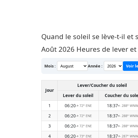
Quand le soleil se lève-t-il e
Août 2026
Heures de lever et
Mois :
Année :
Voir l
Lever/Coucher du soleil
Jour
Lever du soleil
Coucher du sole
1
06:20
18:37
72° ENE
288° WN
↑
↑
2
06:20
18:37
72° ENE
288° WN
↑
↑
3
06:20
18:37
72° ENE
288° WN
↑
↑
4
06:20
18:37
73° ENE
287° WN
↑
↑