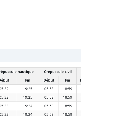
répuscule nautique
Crépuscule civil
Midi 
Début
Fin
Début
Fin
Heure
Distance 
05:32
19:25
05:58
18:59
12:29
05:32
19:25
05:58
18:59
12:29
05:33
19:24
05:58
18:59
12:29
05:33
19:24
05:58
18:59
12:28