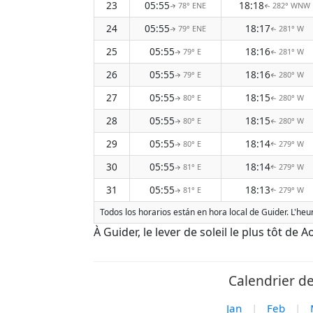
23
05:55
18:18
78° ENE
282° WNW
↑
↑
24
05:55
18:17
79° ENE
281° W
↑
↑
25
05:55
18:16
79° E
281° W
↑
↑
26
05:55
18:16
79° E
280° W
↑
↑
27
05:55
18:15
80° E
280° W
↑
↑
28
05:55
18:15
80° E
280° W
↑
↑
29
05:55
18:14
80° E
279° W
↑
↑
30
05:55
18:14
81° E
279° W
↑
↑
31
05:55
18:13
81° E
279° W
↑
↑
Todos los horarios están en hora local de Guider. L'heu
À Guider, le lever de soleil le plus tôt de 
Calendrier de
Jan
|
Feb
|