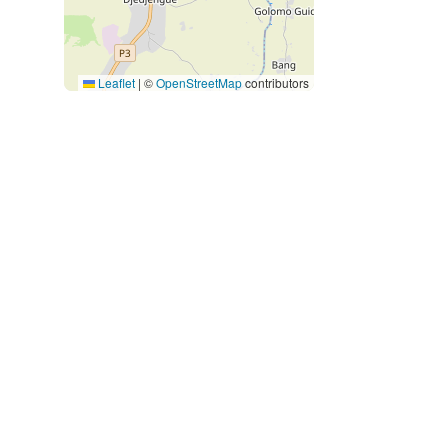
Leaflet
|
©
OpenStreetMap
contributors