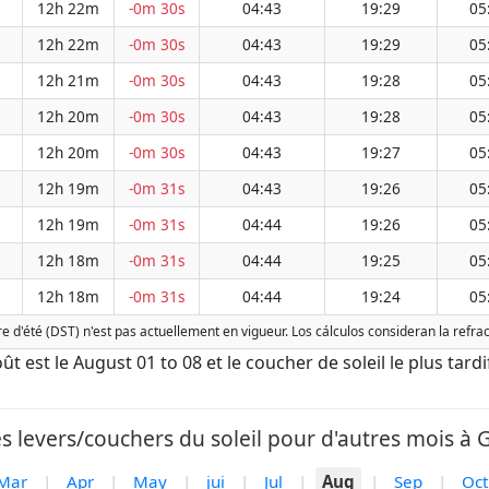
12h 22m
-0m 30s
04:43
19:29
05
12h 22m
-0m 30s
04:43
19:29
05
12h 21m
-0m 30s
04:43
19:28
05
12h 20m
-0m 30s
04:43
19:28
05
12h 20m
-0m 30s
04:43
19:27
05
12h 19m
-0m 31s
04:43
19:26
05
12h 19m
-0m 31s
04:44
19:26
05
12h 18m
-0m 31s
04:44
19:25
05
12h 18m
-0m 31s
04:44
19:24
05
re d'été (DST) n'est pas actuellement en vigueur. Los cálculos consideran la refr
Août est le August 01 to 08 et le coucher de soleil le plus tard
s levers/couchers du soleil pour d'autres mois à G
Mar
|
Apr
|
May
|
jui
|
Jul
|
Aug
|
Sep
|
Oct