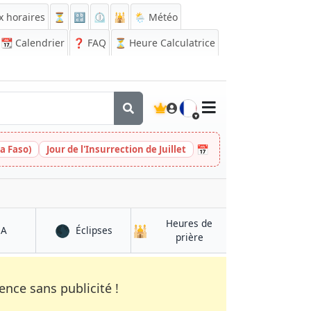
x horaires
⏳
🔡
⏲️
🕌
🌦️ Météo
📆
Calendrier
❓
FAQ
⏳ Heure Calculatrice
🇫🇷
📅
a Faso)
Jour de l'Insurrection de Juillet
Heures de
🌑
🕌
à Guider
à Guider
QA
Éclipses
à Guider
prière
nce sans publicité !