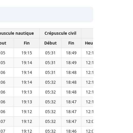
puscule nautique
Crépuscule civil
Midi sola
but
Fin
Début
Fin
Heure
Distance Sol
:05
19:15
05:31
18:49
12:10
1
:05
19:14
05:31
18:49
12:10
1
:06
19:14
05:31
18:48
12:10
1
:06
19:14
05:32
18:48
12:10
1
:06
19:13
05:32
18:48
12:10
1
:06
19:13
05:32
18:47
12:10
1
:06
19:12
05:32
18:47
12:10
1
:07
19:12
05:32
18:47
12:09
1
:07
19:12
05:32
18:46
12:09
1