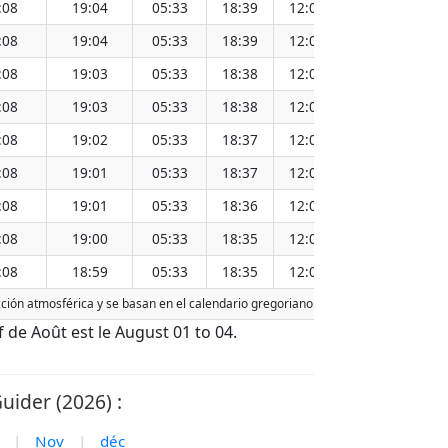
:08
19:04
05:33
18:39
12:06
1
:08
19:04
05:33
18:39
12:06
1
:08
19:03
05:33
18:38
12:06
1
:08
19:03
05:33
18:38
12:06
1
:08
19:02
05:33
18:37
12:05
1
:08
19:01
05:33
18:37
12:05
1
:08
19:01
05:33
18:36
12:05
1
:08
19:00
05:33
18:35
12:04
1
:08
18:59
05:33
18:35
12:04
1
acción atmosférica y se basan en el calendario gregoriano. La fecha de hoy está
d
if de Août est le August 01 to 04.
uider (2026) :
|
Nov
|
déc