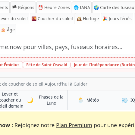
ents
🏴 Régions
⏰
Heure Zones
🌐 IANA
🌍 Carte des fuseau
ever du soleil
🌇
Coucher du soleil
🕰️
Horloge
🎉
Jours fériés
🎂 Âge
nt Émidius
Fête de Saint Oswald
Jour de l'Indépendance (Burkin
t de coucher de soleil Aujourd'hui à Guider
Lever et
Phases de la
🌙
🌦️
💨
à Guider
coucher du
Météo
I
à Guider
Lune
à Guider
oleil demain
now :
Rejoignez notre
Plan Premium
pour une expérie