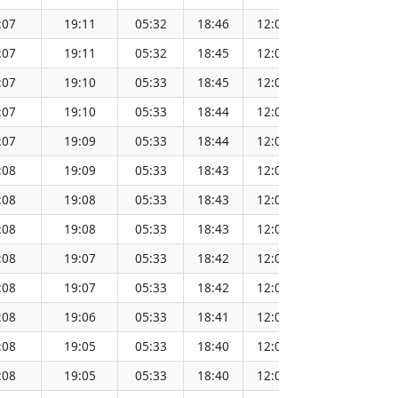
:07
19:11
05:32
18:46
12:09
1
:07
19:11
05:32
18:45
12:09
1
:07
19:10
05:33
18:45
12:09
1
:07
19:10
05:33
18:44
12:09
1
:07
19:09
05:33
18:44
12:08
1
:08
19:09
05:33
18:43
12:08
1
:08
19:08
05:33
18:43
12:08
1
:08
19:08
05:33
18:43
12:08
1
:08
19:07
05:33
18:42
12:08
1
:08
19:07
05:33
18:42
12:07
1
:08
19:06
05:33
18:41
12:07
1
:08
19:05
05:33
18:40
12:07
1
:08
19:05
05:33
18:40
12:07
1