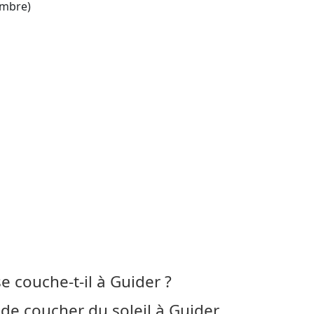
mbre)
se couche-t-il à Guider ?
de coucher du soleil à Guider