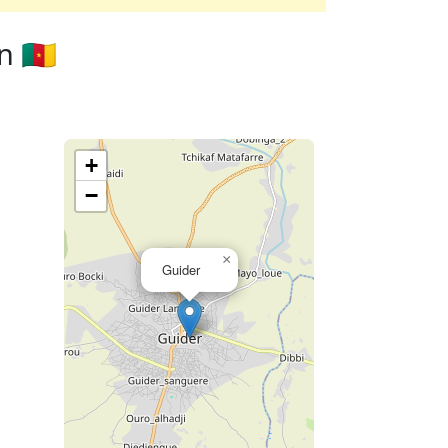
 🇨🇲
+
−
×
Guider