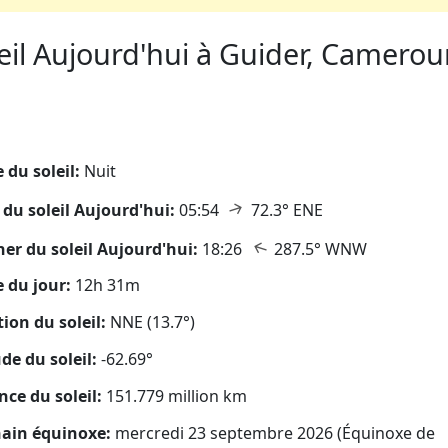
eil Aujourd'hui à Guider, Cameroun
eil
 du soleil:
Nuit
↑
 du soleil Aujourd'hui:
05:54
72.3° ENE
↑
er du soleil Aujourd'hui:
18:26
287.5° WNW
 du jour:
12h 31m
tion du soleil:
NNE (13.7°)
ude du soleil:
-62.69°
nce du soleil:
151.779 million km
ain équinoxe:
mercredi 23 septembre 2026 (Équinoxe de