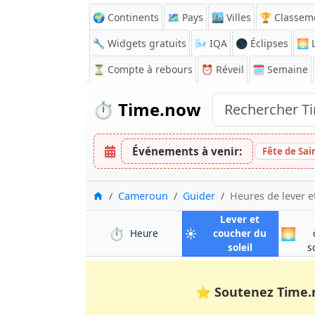
🌍 Continents
🗺️ Pays
🏙️ Villes
🏆 Classem
🔧 Widgets gratuits
🌬️
IQA
🌑 Éclipses
🌅
L
⏳
Compte à rebours
⏰
Réveil
🗓️ Semaine
⏱️
Time.now
Événements à venir:
Fête de Sai
Accueil
Cameroun
Guider
Heures de lever e
Lever et
⏱️
☀️
🌅
à Guider
Heure
coucher du
à Guider
soleil
s
⭐
Soutenez Time.