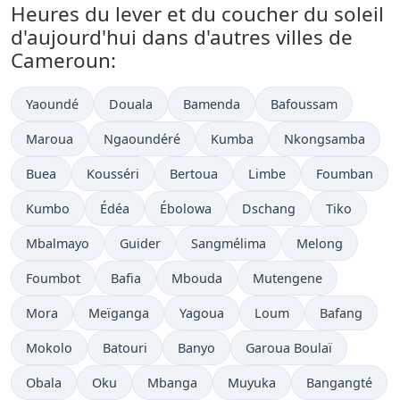
Heures du lever et du coucher du soleil
d'aujourd'hui dans d'autres villes de
Cameroun:
Yaoundé
Douala
Bamenda
Bafoussam
Maroua
Ngaoundéré
Kumba
Nkongsamba
Buea
Kousséri
Bertoua
Limbe
Foumban
Kumbo
Édéa
Ébolowa
Dschang
Tiko
Mbalmayo
Guider
Sangmélima
Melong
Foumbot
Bafia
Mbouda
Mutengene
Mora
Meïganga
Yagoua
Loum
Bafang
Mokolo
Batouri
Banyo
Garoua Boulaï
Obala
Oku
Mbanga
Muyuka
Bangangté