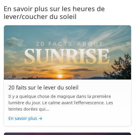
En savoir plus sur les heures de
lever/coucher du soleil
20 faits sur le lever du soleil
Il y a quelque chose de magique dans la première
lumière du jour. Le calme avant l’effervescence. Les
teintes dorées qui...
En savoir plus
→