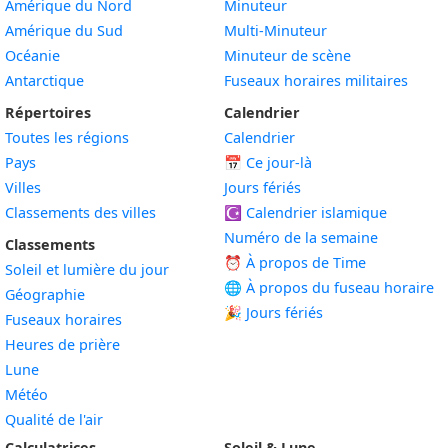
Amérique du Nord
Minuteur
Amérique du Sud
Multi-Minuteur
Océanie
Minuteur de scène
Antarctique
Fuseaux horaires militaires
Répertoires
Calendrier
Toutes les régions
Calendrier
Pays
📅
Ce jour-là
Villes
Jours fériés
Classements des villes
☪️
Calendrier islamique
Numéro de la semaine
Classements
⏰ À propos de Time
Soleil et lumière du jour
🌐 À propos du fuseau horaire
Géographie
🎉 Jours fériés
Fuseaux horaires
Heures de prière
Lune
Météo
Qualité de l'air
Calculatrices
Soleil & Lune