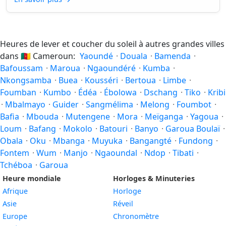
Heures de lever et coucher du soleil à autres grandes villes
dans
🇨🇲
Cameroun:
Yaoundé
·
Douala
·
Bamenda
·
Bafoussam
·
Maroua
·
Ngaoundéré
·
Kumba
·
Nkongsamba
·
Buea
·
Kousséri
·
Bertoua
·
Limbe
·
Foumban
·
Kumbo
·
Édéa
·
Ébolowa
·
Dschang
·
Tiko
·
Kribi
·
Mbalmayo
·
Guider
·
Sangmélima
·
Melong
·
Foumbot
·
Bafia
·
Mbouda
·
Mutengene
·
Mora
·
Meïganga
·
Yagoua
·
Loum
·
Bafang
·
Mokolo
·
Batouri
·
Banyo
·
Garoua Boulaï
·
Obala
·
Oku
·
Mbanga
·
Muyuka
·
Bangangté
·
Fundong
·
Fontem
·
Wum
·
Manjo
·
Ngaoundal
·
Ndop
·
Tibati
·
Tchéboa
·
Garoua
Heure mondiale
Horloges & Minuteries
Afrique
Horloge
Asie
Réveil
Europe
Chronomètre