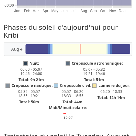
Phases du soleil d'aujourd'hui pour
Kribi
Aug 4
Nuit:
Crépuscule astronomique:
00:00 - 05:07
05:07 - 05:32
19:46 - 24:00
19:21 - 19:46
Total: 9h 21m
Total: 51m
Crépuscule nautique:
Crépuscule civil:
Lumière du jour:
05:32 - 05:57
05:57 - 06:20
06:20 - 18:33
18:55 - 19:21
18:33 - 18:55
Total: 12h 14m
Total: 50m
Total: 44m
Midi/Minuit solaire:
━
12:27