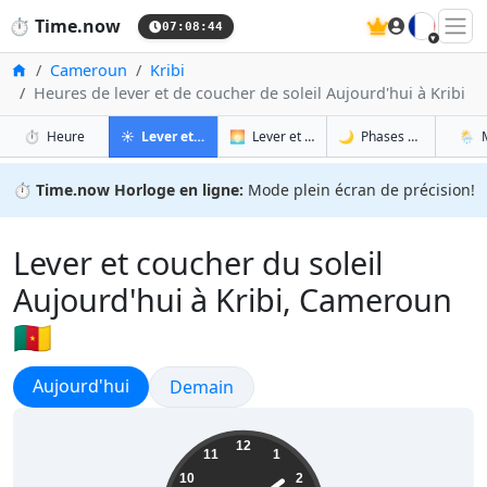
🇫🇷
⏱️
Time.now
07:08:45
Accueil
Cameroun
Kribi
Heures de lever et de coucher de soleil Aujourd'hui à Kribi
à Kribi
à Kribi
à Krib
à K
⏱️
Heure
☀️
Lever et coucher du soleil
🌅
Lever et coucher du soleil demain
🌙
Phases de la Lune
🌦️
⏱️
Time.now Horloge en ligne:
Mode plein écran de précision!
Lever et coucher du soleil
Aujourd'hui à Kribi, Cameroun
🇨🇲
Lever et coucher du soleil
Aujourd'hui
Lever et coucher du soleil
Demain
08:08:46
12
11
1
10
2