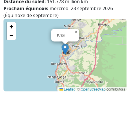
Distance du soleil:
151.778 million km
Prochain équinoxe:
mercredi 23 septembre 2026
(Équinoxe de septembre)
+
×
−
Kribi
Leaflet
|
©
OpenStreetMap
contributors