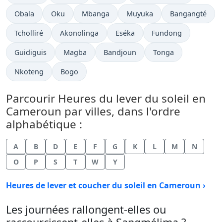
Obala
Oku
Mbanga
Muyuka
Bangangté
Tcholliré
Akonolinga
Eséka
Fundong
Guidiguis
Magba
Bandjoun
Tonga
Nkoteng
Bogo
Parcourir Heures du lever du soleil en
Cameroun par villes, dans l'ordre
alphabétique :
A
B
D
E
F
G
K
L
M
N
O
P
S
T
W
Y
Heures de lever et coucher du soleil en Cameroun ›
Les journées rallongent-elles ou