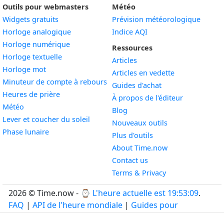
Outils pour webmasters
Météo
Widgets gratuits
Prévision météorologique
Widget
Horloge analogique
Indice AQI
Widget
Horloge numérique
Ressources
Widget
Horloge textuelle
Articles
Widget
Horloge mot
Articles en vedette
Widget
Minuteur de compte à rebours
Guides d'achat
Widget
Heures de prière
À propos de l'éditeur
Widget
Météo
Blog
Widget
Lever et coucher du soleil
Nouveaux outils
Widget
Phase lunaire
Plus d'outils
About Time.now
Contact us
Terms & Privacy
2026 © Time.now - ⌚
L'heure actuelle est 19:53:10
.
FAQ
|
API de l'heure mondiale
|
Guides pour
développeurs