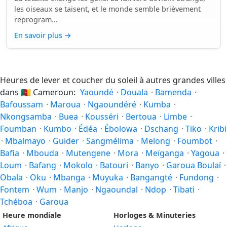
les oiseaux se taisent, et le monde semble brièvement
reprogram...
En savoir plus
→
Heures de lever et coucher du soleil à autres grandes villes
dans
🇨🇲
Cameroun:
Yaoundé
·
Douala
·
Bamenda
·
Bafoussam
·
Maroua
·
Ngaoundéré
·
Kumba
·
Nkongsamba
·
Buea
·
Kousséri
·
Bertoua
·
Limbe
·
Foumban
·
Kumbo
·
Édéa
·
Ébolowa
·
Dschang
·
Tiko
·
Kribi
·
Mbalmayo
·
Guider
·
Sangmélima
·
Melong
·
Foumbot
·
Bafia
·
Mbouda
·
Mutengene
·
Mora
·
Meïganga
·
Yagoua
·
Loum
·
Bafang
·
Mokolo
·
Batouri
·
Banyo
·
Garoua Boulaï
·
Obala
·
Oku
·
Mbanga
·
Muyuka
·
Bangangté
·
Fundong
·
Fontem
·
Wum
·
Manjo
·
Ngaoundal
·
Ndop
·
Tibati
·
Tchéboa
·
Garoua
Heure mondiale
Horloges & Minuteries