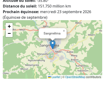
Altitude du soleil:
-35.80°
Distance du soleil:
151.750 million km
Prochain équinoxe:
mercredi 23 septembre 2026
(Équinoxe de septembre)
+
×
−
Sangmélima
Leaflet
|
©
OpenStreetMap
contributors