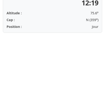
12:19
Altitude :
75.6°
Cap :
N (359°)
Position :
Jour