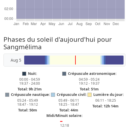
Phases du soleil d'aujourd'hui pour
Sangmélima
Aug 5
Nuit:
Crépuscule astronomique:
00:00 - 04:59
04:59 - 05:24
19:37 - 24:00
19:12 - 19:37
Total: 9h 21m
Total: 51m
Crépuscule nautique:
Crépuscule civil:
Lumière du jour:
05:24 - 05:49
05:49 - 06:11
06:11 - 18:25
18:47 - 19:12
18:25 - 18:47
Total: 12h 14m
Total: 50m
Total: 44m
Midi/Minuit solaire:
━
12:18