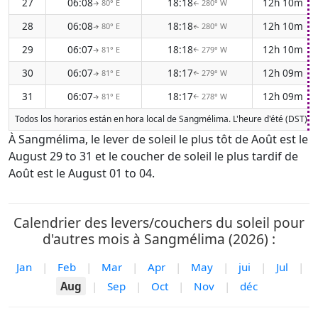
27
06:08
18:18
12h 10m
80° E
280° W
↑
↑
28
06:08
18:18
12h 10m
80° E
280° W
↑
↑
29
06:07
18:18
12h 10m
81° E
279° W
↑
↑
30
06:07
18:17
12h 09m
81° E
279° W
↑
↑
31
06:07
18:17
12h 09m
81° E
278° W
↑
↑
Todos los horarios están en hora local de Sangmélima. L'heure d'été (DST) n'
À Sangmélima, le lever de soleil le plus tôt de Août est le
August 29 to 31 et le coucher de soleil le plus tardif de
Août est le August 01 to 04.
Calendrier des levers/couchers du soleil pour
d'autres mois à Sangmélima (2026) :
Jan
|
Feb
|
Mar
|
Apr
|
May
|
jui
|
Jul
|
Aug
|
Sep
|
Oct
|
Nov
|
déc