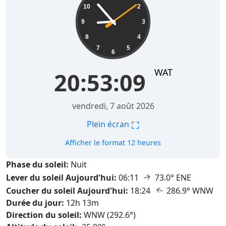
10
2
9
3
8
4
7
5
6
WAT
20:53:11
vendredi, 7 août 2026
⛶
Plein écran
Afficher le format 12 heures
Phase du soleil:
Nuit
↑
Lever du soleil Aujourd'hui:
06:11
73.0° ENE
↑
Coucher du soleil Aujourd'hui:
18:24
286.9° WNW
Durée du jour:
12h 13m
Direction du soleil:
WNW (292.6°)