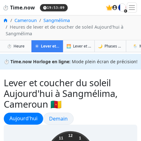
🇫🇷
⏱️
Time.now
19:53:10
Accueil
Cameroun
Sangmélima
Heures de lever et de coucher de soleil Aujourd'hui à
Sangmélima
à Sangmélima
à Sangmélima
à Sa
à 
⏱️
Heure
☀️
Lever et coucher du soleil
🌅
Lever et coucher du soleil demain
🌙
Phases de la Lune
🌦️
⏱️
Time.now Horloge en ligne:
Mode plein écran de précision!
Lever et coucher du soleil
Aujourd'hui à Sangmélima,
Cameroun 🇨🇲
Lever et coucher du soleil
Aujourd'hui
Lever et coucher du soleil
Demain
20:53:11
12
11
1