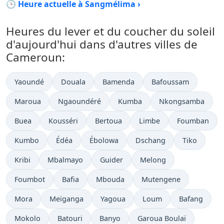
🕒 Heure actuelle à Sangmélima ›
Heures du lever et du coucher du soleil
d'aujourd'hui dans d'autres villes de
Cameroun:
Yaoundé
Douala
Bamenda
Bafoussam
Maroua
Ngaoundéré
Kumba
Nkongsamba
Buea
Kousséri
Bertoua
Limbe
Foumban
Kumbo
Édéa
Ébolowa
Dschang
Tiko
Kribi
Mbalmayo
Guider
Melong
Foumbot
Bafia
Mbouda
Mutengene
Mora
Meïganga
Yagoua
Loum
Bafang
Mokolo
Batouri
Banyo
Garoua Boulaï