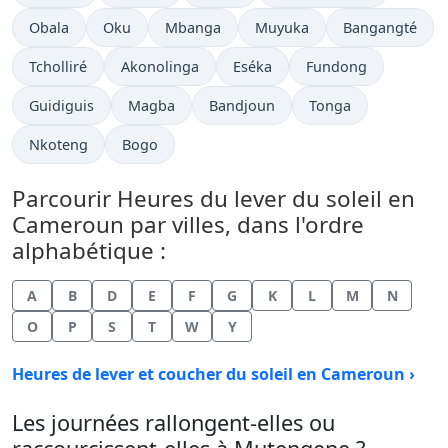
Obala
Oku
Mbanga
Muyuka
Bangangté
Tcholliré
Akonolinga
Eséka
Fundong
Guidiguis
Magba
Bandjoun
Tonga
Nkoteng
Bogo
Parcourir Heures du lever du soleil en
Cameroun par villes, dans l'ordre
alphabétique :
A
B
D
E
F
G
K
L
M
N
O
P
S
T
W
Y
Heures de lever et coucher du soleil en Cameroun ›
Les journées rallongent-elles ou