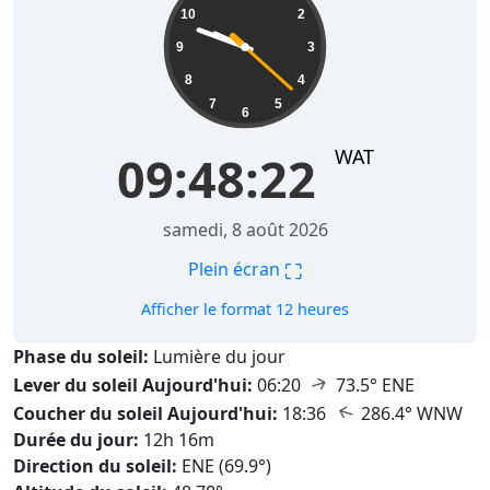
10
2
9
3
8
4
7
5
6
WAT
09:48:23
samedi, 8 août 2026
⛶
Plein écran
Afficher le format 12 heures
Phase du soleil:
Lumière du jour
↑
Lever du soleil Aujourd'hui:
06:20
73.5° ENE
↑
Coucher du soleil Aujourd'hui:
18:36
286.4° WNW
Durée du jour:
12h 16m
Direction du soleil:
ENE (69.9°)