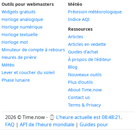
Outils pour webmasters
Météo
Widgets gratuits
Prévision météorologique
Widget
Horloge analogique
Indice AQI
Widget
Horloge numérique
Ressources
Widget
Horloge textuelle
Articles
Widget
Horloge mot
Articles en vedette
Widget
Minuteur de compte à rebours
Guides d'achat
Widget
Heures de prière
À propos de l'éditeur
Widget
Météo
Blog
Widget
Lever et coucher du soleil
Nouveaux outils
Widget
Phase lunaire
Plus d'outils
About Time.now
Contact us
Terms & Privacy
2026 © Time.now - ⌚
L'heure actuelle est 08:48:22
.
FAQ
|
API de l'heure mondiale
|
Guides pour
développeurs