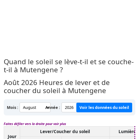
Quand le soleil se lève-t-il et se couche-
t-il à Mutengene ?
Août 2026
Heures de lever et de
coucher du soleil à Mutengene
Mois :
Année :
Voir les données du soleil
Faites défiler vers la droite pour voir plus
Lever/Coucher du soleil
Lumière d
Jour