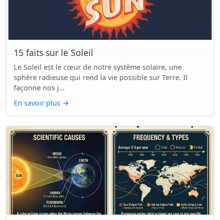
15 faits sur le Soleil
Le Soleil est le cœur de notre système solaire, une
sphère radieuse qui rend la vie possible sur Terre. Il
façonne nos j...
En savoir plus
→