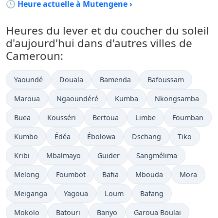
🕒 Heure actuelle à Mutengene ›
Heures du lever et du coucher du soleil
d'aujourd'hui dans d'autres villes de
Cameroun:
Yaoundé
Douala
Bamenda
Bafoussam
Maroua
Ngaoundéré
Kumba
Nkongsamba
Buea
Kousséri
Bertoua
Limbe
Foumban
Kumbo
Édéa
Ébolowa
Dschang
Tiko
Kribi
Mbalmayo
Guider
Sangmélima
Melong
Foumbot
Bafia
Mbouda
Mora
Meïganga
Yagoua
Loum
Bafang
Mokolo
Batouri
Banyo
Garoua Boulaï