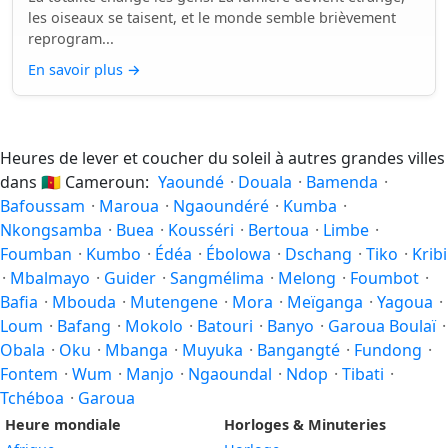
les oiseaux se taisent, et le monde semble brièvement
reprogram...
En savoir plus
→
Heures de lever et coucher du soleil à autres grandes villes
dans
🇨🇲
Cameroun:
Yaoundé
·
Douala
·
Bamenda
·
Bafoussam
·
Maroua
·
Ngaoundéré
·
Kumba
·
Nkongsamba
·
Buea
·
Kousséri
·
Bertoua
·
Limbe
·
Foumban
·
Kumbo
·
Édéa
·
Ébolowa
·
Dschang
·
Tiko
·
Kribi
·
Mbalmayo
·
Guider
·
Sangmélima
·
Melong
·
Foumbot
·
Bafia
·
Mbouda
·
Mutengene
·
Mora
·
Meïganga
·
Yagoua
·
Loum
·
Bafang
·
Mokolo
·
Batouri
·
Banyo
·
Garoua Boulaï
·
Obala
·
Oku
·
Mbanga
·
Muyuka
·
Bangangté
·
Fundong
·
Fontem
·
Wum
·
Manjo
·
Ngaoundal
·
Ndop
·
Tibati
·
Tchéboa
·
Garoua
Heure mondiale
Horloges & Minuteries