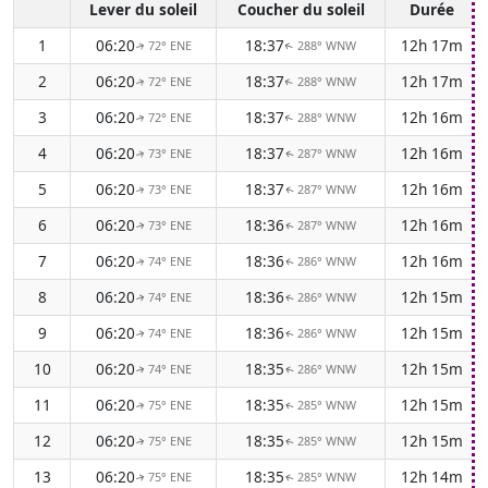
Lever du soleil
Coucher du soleil
Durée
1
06:20
18:37
12h 17m
72° ENE
288° WNW
↑
↑
2
06:20
18:37
12h 17m
72° ENE
288° WNW
↑
↑
3
06:20
18:37
12h 16m
72° ENE
288° WNW
↑
↑
4
06:20
18:37
12h 16m
73° ENE
287° WNW
↑
↑
5
06:20
18:37
12h 16m
73° ENE
287° WNW
↑
↑
6
06:20
18:36
12h 16m
73° ENE
287° WNW
↑
↑
7
06:20
18:36
12h 16m
74° ENE
286° WNW
↑
↑
8
06:20
18:36
12h 15m
74° ENE
286° WNW
↑
↑
9
06:20
18:36
12h 15m
74° ENE
286° WNW
↑
↑
10
06:20
18:35
12h 15m
74° ENE
286° WNW
↑
↑
11
06:20
18:35
12h 15m
75° ENE
285° WNW
↑
↑
12
06:20
18:35
12h 15m
75° ENE
285° WNW
↑
↑
13
06:20
18:35
12h 14m
75° ENE
285° WNW
↑
↑