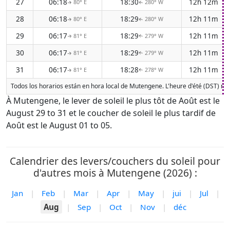
27
06:18
18:30
12h 12m
80° E
280° W
↑
↑
28
06:18
18:29
12h 11m
80° E
280° W
↑
↑
29
06:17
18:29
12h 11m
81° E
279° W
↑
↑
30
06:17
18:29
12h 11m
81° E
279° W
↑
↑
31
06:17
18:28
12h 11m
81° E
278° W
↑
↑
Todos los horarios están en hora local de Mutengene. L'heure d'été (DST) n'e
À Mutengene, le lever de soleil le plus tôt de Août est le
August 29 to 31 et le coucher de soleil le plus tardif de
Août est le August 01 to 05.
Calendrier des levers/couchers du soleil pour
d'autres mois à Mutengene (2026) :
Jan
|
Feb
|
Mar
|
Apr
|
May
|
jui
|
Jul
|
Aug
|
Sep
|
Oct
|
Nov
|
déc