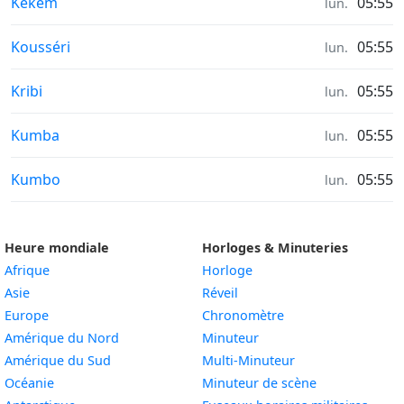
Heures de lever et coucher du soleil in
Kekem
05:55
lun.
Heures de lever et coucher du soleil in
Kousséri
05:55
lun.
Heures de lever et coucher du soleil in
Kribi
05:55
lun.
Heures de lever et coucher du soleil in
Kumba
05:55
lun.
Heures de lever et coucher du soleil in
Kumbo
05:55
lun.
Heure mondiale
Horloges & Minuteries
Afrique
Horloge
Asie
Réveil
Europe
Chronomètre
Amérique du Nord
Minuteur
Amérique du Sud
Multi-Minuteur
Océanie
Minuteur de scène