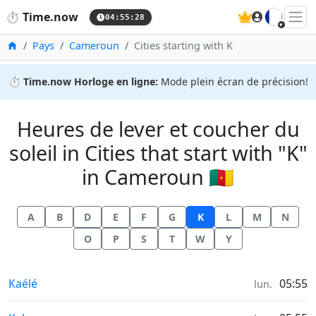
🇫🇷
⏱️
Time.now
04:55:29
Accueil
Pays
Cameroun
Cities starting with K
⏱️
Time.now Horloge en ligne:
Mode plein écran de précision!
Heures de lever et coucher du
soleil in Cities that start with "K"
in Cameroun 🇨🇲
A
B
D
E
F
G
K
L
M
N
O
P
S
T
W
Y
Heures de lever et coucher du soleil in
Kaélé
05:55
lun.