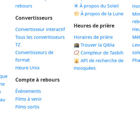
rebours
☀️ À propos du Soleil
Hor
🌕 À propos de la Lune
Min
Convertisseurs
reb
Heures de prière
Convertisseur interactif
Heu
Tous les convertisseurs
Horaires de prière
Mé
TZ
🕋 Trouver la Qibla
Lev
Convertisseurs de
sole
📿 Compteur de Tasbih
format
Pha
🕌
API de recherche de
Heure Unix
mosquées
ique
Compte à rebours
ne
Événements
e
Films à venir
eau
Films sortis