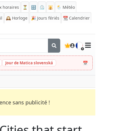
x horaires
⏳
🔡
⏲️
🕌
🌦️ Météo
il
🕰️
Horloge
🎉
Jours fériés
📆
Calendrier
🇫🇷
📅
Jour de Matica slovenská
nce sans publicité !
ities that start