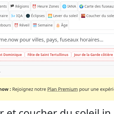
ents
🏴 Régions
⏰
Heure Zones
🌐 IANA
🌍 Carte des fuseau
raire
🌬️
IQA
🌑 Éclipses
🌅
Lever du soleil
🌇
Coucher du sole
ebours
⏰
Réveil
🗓️ Semaine
🎂 Âge
int Dominique
Fête de Saint Tertullinus
Jour de la Garde côtière
L
now :
Rejoignez notre
Plan Premium
pour une expérie
 et coucher du soleil in C