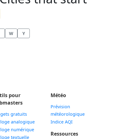

W
Y
tils pour
Météo
bmasters
Prévision
gets gratuits
météorologique
Widget
loge analogique
Indice AQI
Widget
loge numérique
Ressources
Widget
loge textuelle