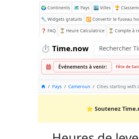
🌍 Continents
🗺️ Pays
🏙️ Villes
🏆 Classem
🔧 Widgets gratuits
🔁
Convertir le fuseau ho
❓
FAQ
⏳ Heure Calculatrice
⏳
Compte à r
⏱️
Time.now
Événements à venir:
Fête de Sa
Accueil
Pays
Cameroun
Cities starting with 
⭐
Soutenez Time.
Heures de lever