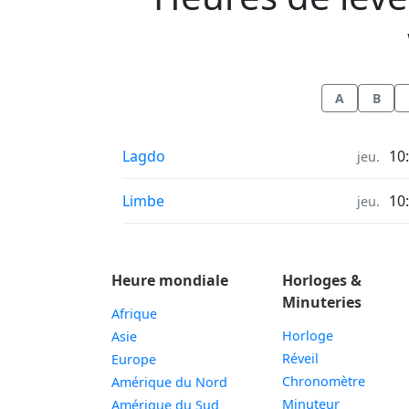
A
B
Heures de lever et coucher du soleil in
Lagdo
10
jeu.
Heures de lever et coucher du soleil in
Limbe
10
jeu.
Heure mondiale
Horloges &
Minuteries
Afrique
Horloge
Asie
Réveil
Europe
Chronomètre
Amérique du Nord
Minuteur
Amérique du Sud