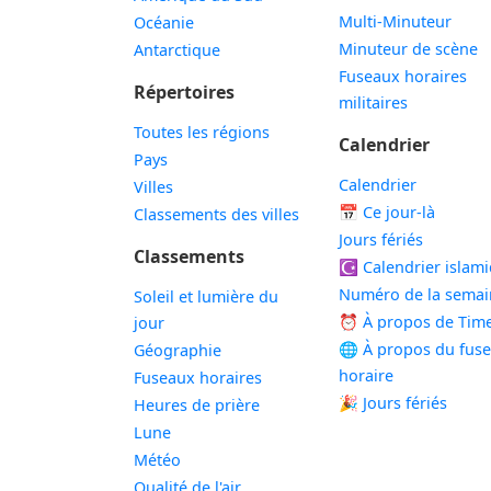
Multi-Minuteur
Océanie
Minuteur de scène
Antarctique
Fuseaux horaires
Répertoires
militaires
Toutes les régions
Calendrier
Pays
Calendrier
Villes
📅
Ce jour-là
Classements des villes
Jours fériés
Classements
☪️
Calendrier islam
Numéro de la semai
Soleil et lumière du
⏰ À propos de Tim
jour
🌐 À propos du fus
Géographie
horaire
Fuseaux horaires
🎉 Jours fériés
Heures de prière
Lune
Météo
Qualité de l'air