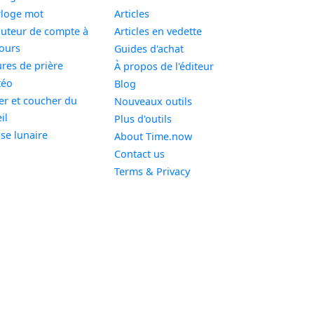
Widget
loge mot
Articles
uteur de compte à
Articles en vedette
Widget
ours
Guides d'achat
Widget
res de prière
À propos de l'éditeur
Widget
téo
Blog
er et coucher du
Nouveaux outils
Widget
il
Plus d'outils
Widget
se lunaire
About Time.now
Contact us
Terms & Privacy