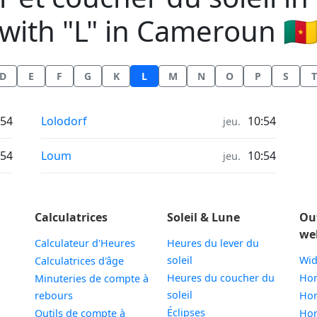
with "L" in Cameroun 🇨
D
E
F
G
K
L
M
N
O
P
S
T
Heures de lever et coucher du soleil in
:54
Lolodorf
10:54
jeu.
Heures de lever et coucher du soleil in
:54
Loum
10:54
jeu.
Calculatrices
Soleil & Lune
Ou
we
Calculateur d'Heures
Heures du lever du
soleil
Wid
Calculatrices d'âge
Heures du coucher du
Hor
Minuteries de compte à
soleil
rebours
Hor
Éclipses
Outils de compte à
Hor