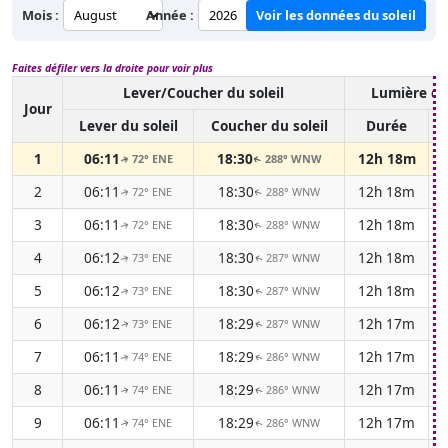
Mois :
Année :
Voir les données du soleil
Faites défiler vers la droite pour voir plus
Lever/Coucher du soleil
Lumière du
Jour
Lever du soleil
Coucher du soleil
Durée
1
06:11
18:30
12h 18m
72° ENE
288° WNW
↑
↑
2
06:11
18:30
12h 18m
72° ENE
288° WNW
↑
↑
3
06:11
18:30
12h 18m
72° ENE
288° WNW
↑
↑
4
06:12
18:30
12h 18m
73° ENE
287° WNW
↑
↑
5
06:12
18:30
12h 18m
73° ENE
287° WNW
↑
↑
6
06:12
18:29
12h 17m
73° ENE
287° WNW
↑
↑
7
06:11
18:29
12h 17m
74° ENE
286° WNW
↑
↑
8
06:11
18:29
12h 17m
74° ENE
286° WNW
↑
↑
9
06:11
18:29
12h 17m
74° ENE
286° WNW
↑
↑