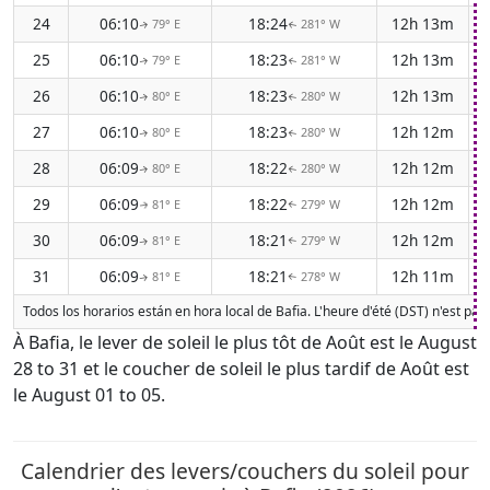
24
06:10
18:24
12h 13m
79° E
281° W
↑
↑
25
06:10
18:23
12h 13m
79° E
281° W
↑
↑
26
06:10
18:23
12h 13m
80° E
280° W
↑
↑
27
06:10
18:23
12h 12m
80° E
280° W
↑
↑
28
06:09
18:22
12h 12m
80° E
280° W
↑
↑
29
06:09
18:22
12h 12m
81° E
279° W
↑
↑
30
06:09
18:21
12h 12m
81° E
279° W
↑
↑
31
06:09
18:21
12h 11m
81° E
278° W
↑
↑
Todos los horarios están en hora local de Bafia. L'heure d'été (DST) n'est pa
À Bafia, le lever de soleil le plus tôt de Août est le August
28 to 31 et le coucher de soleil le plus tardif de Août est
le August 01 to 05.
Calendrier des levers/couchers du soleil pour