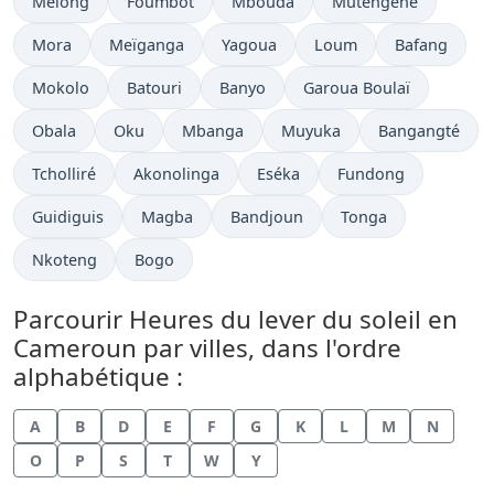
Melong
Foumbot
Mbouda
Mutengene
Mora
Meïganga
Yagoua
Loum
Bafang
Mokolo
Batouri
Banyo
Garoua Boulaï
Obala
Oku
Mbanga
Muyuka
Bangangté
Tcholliré
Akonolinga
Eséka
Fundong
Guidiguis
Magba
Bandjoun
Tonga
Nkoteng
Bogo
Parcourir Heures du lever du soleil en
Cameroun par villes, dans l'ordre
alphabétique :
A
B
D
E
F
G
K
L
M
N
O
P
S
T
W
Y