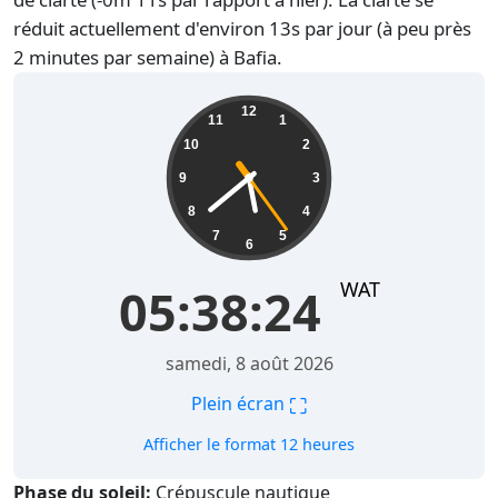
réduit actuellement d'environ 13s par jour (à peu près
2 minutes par semaine) à Bafia.
05:38:25
12
11
1
10
2
9
3
8
4
7
5
6
WAT
05:38:25
samedi, 8 août 2026
⛶
Plein écran
Afficher le format 12 heures
Phase du soleil:
Crépuscule nautique