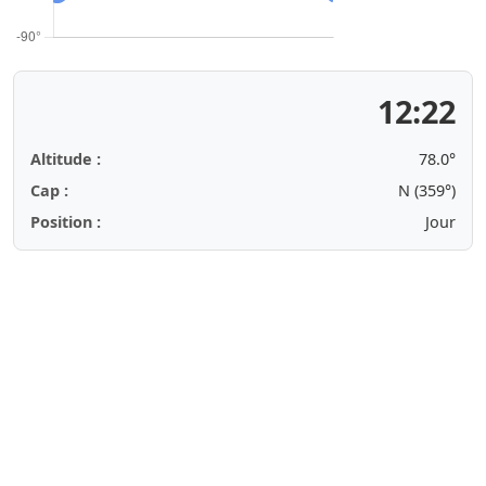
12:22
Altitude :
78.0°
Cap :
N (359°)
Position :
Jour