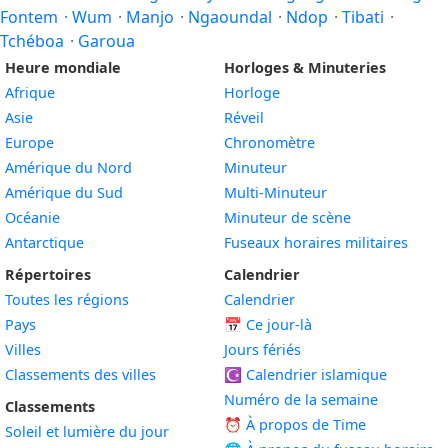
Fontem
·
Wum
·
Manjo
·
Ngaoundal
·
Ndop
·
Tibati
·
Tchéboa
·
Garoua
Heure mondiale
Horloges & Minuteries
Afrique
Horloge
Asie
Réveil
Europe
Chronomètre
Amérique du Nord
Minuteur
Amérique du Sud
Multi-Minuteur
Océanie
Minuteur de scène
Antarctique
Fuseaux horaires militaires
Répertoires
Calendrier
Toutes les régions
Calendrier
Pays
📅
Ce jour-là
Villes
Jours fériés
Classements des villes
☪️
Calendrier islamique
Numéro de la semaine
Classements
⏰ À propos de Time
Soleil et lumière du jour