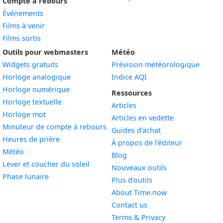
Compte à rebours
Événements
Films à venir
Films sortis
Outils pour webmasters
Météo
Widgets gratuits
Prévision météorologique
Widget
Horloge analogique
Indice AQI
Widget
Horloge numérique
Ressources
Widget
Horloge textuelle
Articles
Widget
Horloge mot
Articles en vedette
Widget
Minuteur de compte à rebours
Guides d'achat
Widget
Heures de prière
À propos de l'éditeur
Widget
Météo
Blog
Widget
Lever et coucher du soleil
Nouveaux outils
Widget
Phase lunaire
Plus d'outils
About Time.now
Contact us
Terms & Privacy