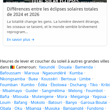
Différences entre les éclipses solaires totales
de 2024 et 2026
La totalité change les gens. La lumière devient étrange,
les oiseaux se taisent, et le monde semble brièvement
reprogram...
En savoir plus
→
Heures de lever et coucher du soleil à autres grandes villes
dans
🇨🇲
Cameroun:
Yaoundé
·
Douala
·
Bamenda
·
Bafoussam
·
Maroua
·
Ngaoundéré
·
Kumba
·
Nkongsamba
·
Buea
·
Kousséri
·
Bertoua
·
Limbe
·
Foumban
·
Kumbo
·
Édéa
·
Ébolowa
·
Dschang
·
Tiko
·
Kribi
·
Mbalmayo
·
Guider
·
Sangmélima
·
Melong
·
Foumbot
·
Bafia
·
Mbouda
·
Mutengene
·
Mora
·
Meïganga
·
Yagoua
·
Loum
·
Bafang
·
Mokolo
·
Batouri
·
Banyo
·
Garoua Boulaï
·
Obala
·
Oku
·
Mbanga
·
Muyuka
·
Bangangté
·
Fundong
·