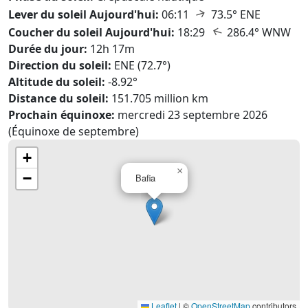
↑
Lever du soleil Aujourd'hui:
06:11
73.5° ENE
↑
Coucher du soleil Aujourd'hui:
18:29
286.4° WNW
Durée du jour:
12h 17m
Direction du soleil:
ENE (72.7°)
Altitude du soleil:
-8.92°
Distance du soleil:
151.705 million km
Prochain équinoxe:
mercredi 23 septembre 2026
(Équinoxe de septembre)
+
×
−
Bafia
Leaflet
|
©
OpenStreetMap
contributors