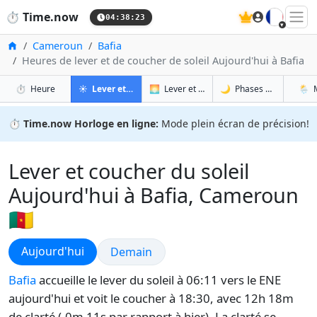
🇫🇷
⏱️
Time.now
04:38:24
Accueil
Cameroun
Bafia
Heures de lever et de coucher de soleil Aujourd'hui à Bafia
à Bafia
à Bafia
à Baf
à B
⏱️
Heure
☀️
Lever et coucher du soleil
🌅
Lever et coucher du soleil demain
🌙
Phases de la Lune
🌦️
⏱️
Time.now Horloge en ligne:
Mode plein écran de précision!
Lever et coucher du soleil
Aujourd'hui à Bafia, Cameroun
🇨🇲
Lever et coucher du soleil
Aujourd'hui
Lever et coucher du soleil
Demain
Bafia
accueille le lever du soleil à 06:11 vers le ENE
aujourd'hui et voit le coucher à 18:30, avec 12h 18m
de clarté (-0m 11s par rapport à hier). La clarté se