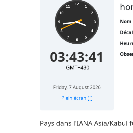
03:43:42
hor
12
11
1
10
2
Nom 
9
3
8
4
Décal
7
5
6
Heure
03:43:42
Obser
GMT+430
Friday, 7 August 2026
⛶
Plein écran
Pays dans l'IANA Asia/Kabul 