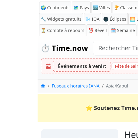
🌍 Continents
🗺️ Pays
🏙️ Villes
🏆 Classem
🔧 Widgets gratuits
🌬️
IQA
🌑 Éclipses
🌅
L
⏳
Compte à rebours
⏰
Réveil
🗓️ Semaine
⏱️
Time.now
Événements à venir:
Fête de Sai
Accueil
Fuseaux horaires IANA
Asia/Kabul
⭐
Soutenez Time.
Heu