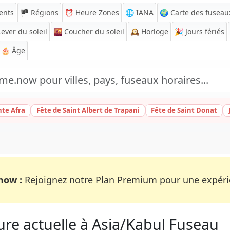
ents
🏴 Régions
⏰
Heure Zones
🌐 IANA
🌍 Carte des fuseau
ever du soleil
🌇
Coucher du soleil
🕰️
Horloge
🎉
Jours fériés
🎂 Âge
nte Afra
Fête de Saint Albert de Trapani
Fête de Saint Donat
now :
Rejoignez notre
Plan Premium
pour une expérie
re actuelle à Asia/Kabul Fuseau