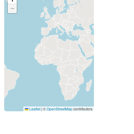
−
Leaflet
|
©
OpenStreetMap
contributors