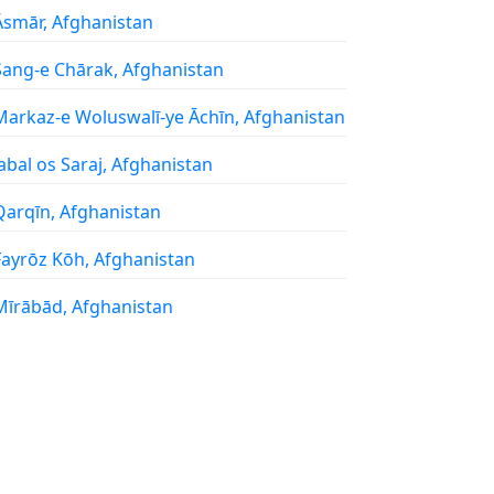
 Āsmār, Afghanistan
 Sang-e Chārak, Afghanistan
 Markaz-e Woluswalī-ye Āchīn, Afghanistan
 Jabal os Saraj, Afghanistan
 Qarqīn, Afghanistan
 Fayrōz Kōh, Afghanistan
 Mīrābād, Afghanistan