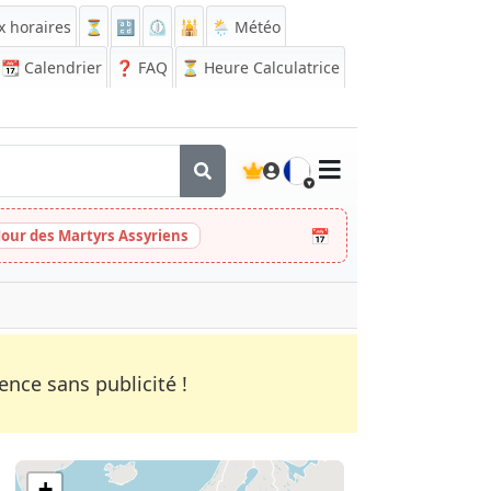
x horaires
⏳
🔡
⏲️
🕌
🌦️ Météo
📆
Calendrier
❓
FAQ
⏳ Heure Calculatrice
🇫🇷
📅
Jour des Martyrs Assyriens
nce sans publicité !
+