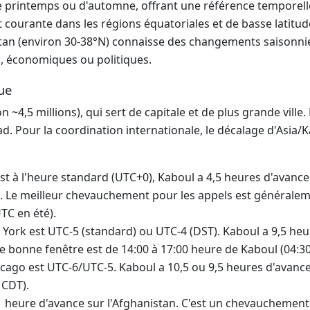
de printemps ou d'automne, offrant une référence temporelle
st courante dans les régions équatoriales et de basse latitude
istan (environ 30-38°N) connaisse des changements saisonn
s, économiques ou politiques.
que
n ~4,5 millions), qui sert de capitale et de plus grande ville.
bad. Pour la coordination internationale, le décalage d'Asi
 à l'heure standard (UTC+0), Kaboul a 4,5 heures d'avance.
es. Le meilleur chevauchement pour les appels est générale
UTC en été).
York est UTC-5 (standard) ou UTC-4 (DST). Kaboul a 9,5 heur
 bonne fenêtre est de 14:00 à 17:00 heure de Kaboul (04:30
cago est UTC-6/UTC-5. Kaboul a 10,5 ou 9,5 heures d'avanc
 CDT).
1 heure d'avance sur l'Afghanistan. C'est un chevauchement 