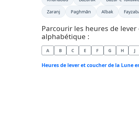
Zaranj
Paghmān
Aībak
Fayzab
Parcourir les heures de lever 
alphabétique :
A
B
C
E
F
G
H
J
Heures de lever et coucher de la Lune e