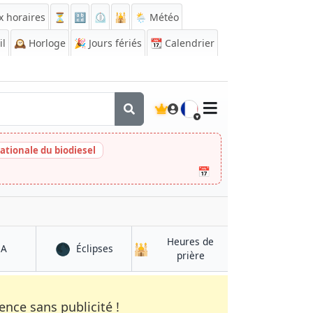
x horaires
⏳
🔡
⏲️
🕌
🌦️ Météo
il
🕰️
Horloge
🎉
Jours fériés
📆
Calendrier
🇫🇷
ationale du biodiesel
📅
Heures de
🌑
🕌
à Khān Neshīn
à Khān Neshīn
QA
Éclipses
à Khān Neshīn
prière
nce sans publicité !