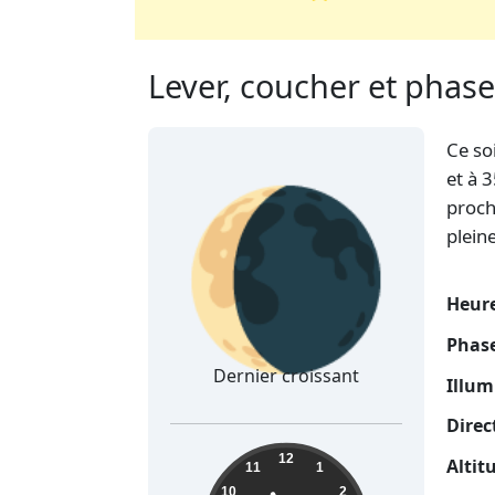
Lever, coucher et phase
Ce so
🌘
et à 
proch
plein
Heure
Phase
Dernier croissant
Illum
Direc
11:13:27
12
Altit
11
1
10
2