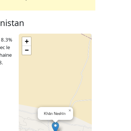
anistan
 18.3%
+
ec le
−
chaine
8.
×
Khān Neshīn