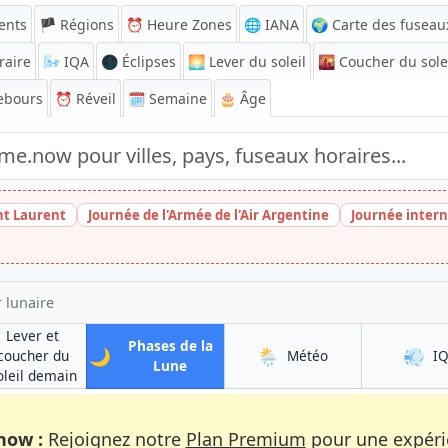
ents
🏴 Régions
⏰
Heure Zones
🌐 IANA
🌍 Carte des fuseau
raire
🌬️
IQA
🌑 Éclipses
🌅
Lever du soleil
🌇
Coucher du sole
ebours
⏰
Réveil
🗓️ Semaine
🎂 Âge
nt Laurent
Journée de l'Armée de l'Air Argentine
Journée intern
 lunaire
Lever et
Phases de la
🌙
🌦️
💨
à Khān Neshīn
coucher du
Météo
I
à Khān Neshīn
Lune
n
à Khān Neshīn
oleil demain
now :
Rejoignez notre
Plan Premium
pour une expérie