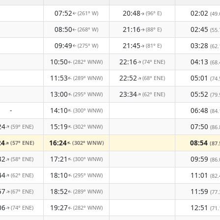
07:52
20:48
02:02
(261° W)
(96° E)
(49.
↑
↑
08:50
21:16
02:45
(268° W)
(88° E)
(55.
↑
↑
09:49
21:45
03:28
(275° W)
(81° E)
(62.
↑
↑
10:50
22:16
04:13
(282° WNW)
(74° ENE)
(68.
↑
↑
11:53
22:52
05:01
(289° WNW)
(68° ENE)
(74.
↑
↑
13:00
23:34
05:52
(295° WNW)
(62° ENE)
↑
(79.
↑
-
14:10
06:48
(300° WNW)
↑
(84.
24
15:19
07:50
(59° ENE)
(302° WNW)
↑
↑
(86.
24
16:24
08:54
(57° ENE)
(302° WNW)
↑
↑
(87.
32
17:21
09:59
(58° ENE)
(300° WNW)
↑
↑
(86.
44
18:10
11:01
(62° ENE)
(295° WNW)
↑
(82.
↑
57
18:52
11:59
(67° ENE)
(289° WNW)
(77.
↑
↑
06
19:27
12:51
(74° ENE)
(282° WNW)
(71.
↑
↑