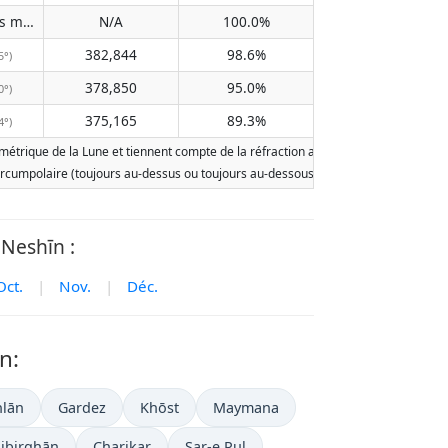
Does not pass meridian
N/A
100.0%
(N/A)
382,844
98.6%
5°)
378,850
95.0%
0°)
375,165
89.3%
4°)
trique de la Lune et tiennent compte de la réfraction atmosphérique terrestre. Les
st circumpolaire (toujours au-dessus ou toujours au-dessous de l'horizon). Deux le
Neshīn :
Oct.
|
Nov.
|
Déc.
n:
lān
Gardez
Khōst
Maymana
ibirghān
Charikar
Sar-e Pul