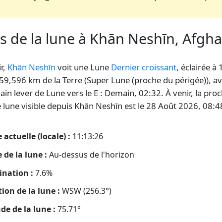
s de la lune à Khān Neshīn, Afgh
ir,
Khān Neshīn
voit une Lune
Dernier croissant
, éclairée à
359,596 km de la Terre (Super Lune (proche du périgée)), av
ain lever de Lune vers le E : Demain, 02:32. À venir, la pro
e lune visible depuis Khān Neshīn est le 28 Août 2026, 08:4
 actuelle (locale) :
11:13:27
 de la lune :
Au-dessus de l'horizon
ination :
7.6%
tion de la lune :
WSW (256.3°)
ude de la lune :
75.71°