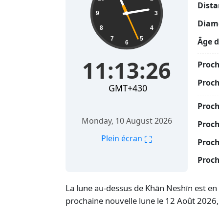
Dista
9
3
Diamè
8
4
7
5
Âge d
6
11:13:27
Proch
Proch
GMT+430
Proc
Monday, 10 August 2026
Proch
⛶
Plein écran
Proch
Proch
La lune au-dessus de Khān Neshīn est en p
prochaine nouvelle lune le 12 Août 2026,