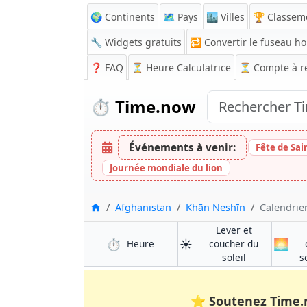
🌍 Continents
🗺️ Pays
🏙️ Villes
🏆 Classem
🔧 Widgets gratuits
🔁
Convertir le fuseau ho
❓
FAQ
⏳ Heure Calculatrice
⏳
Compte à r
⏱️
Time.now
Événements à venir:
Fête de Sai
Journée mondiale du lion
Accueil
Afghanistan
Khān Neshīn
Calendrier
Lever et
⏱️
☀️
🌅
à Khān Neshīn
Heure
coucher du
à Khān Neshī
soleil
s
⭐
Soutenez Time.