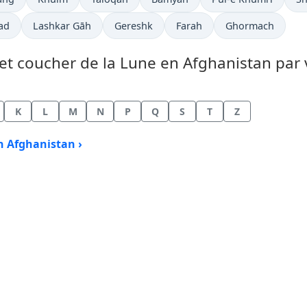
ad
Lashkar Gāh
Gereshk
Farah
Ghormach
et coucher de la Lune en Afghanistan par v
K
L
M
N
P
Q
S
T
Z
n Afghanistan ›