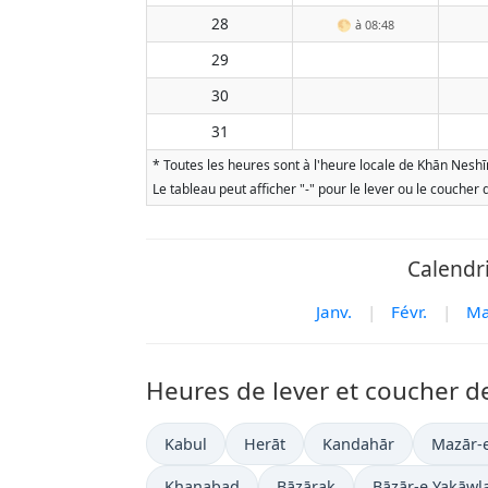
28
🌕
à 08:48
29
30
31
* Toutes les heures sont à l'heure locale de Khān Neshīn
Le tableau peut afficher "-" pour le lever ou le coucher
Calendr
Janv.
|
Févr.
|
Ma
Heures de lever et coucher de
Kabul
Herāt
Kandahār
Mazār-e
Khanabad
Bāzārak
Bāzār-e Yakāwl