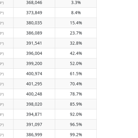
368,046
3.3%
4°)
373,849
8.4%
7°)
380,035
15.4%
2°)
386,089
23.7%
3°)
391,541
32.8%
1°)
396,004
42.4%
9°)
399,200
52.0%
9°)
400,974
61.5%
0°)
401,295
70.4%
6°)
400,248
78.7%
6°)
398,020
85.9%
9°)
394,871
92.0%
4°)
391,097
96.5%
0°)
386,999
99.2%
5°)