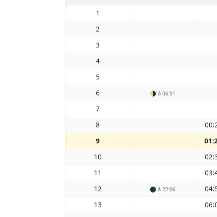
1
2
3
4
5
6
🌗
à 06:51
7
8
00:
9
01:
10
02:
11
03:
12
04:
🌑
à 22:06
13
06: