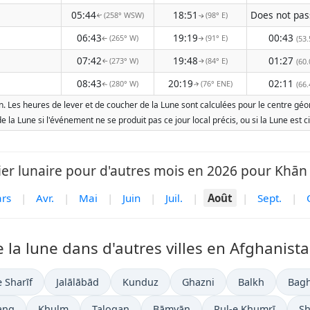
05:44
18:51
(258° WSW)
(98° E)
↑
↑
06:43
19:19
00:43
(265° W)
(91° E)
(53.
↑
↑
07:42
19:48
01:27
(273° W)
(84° E)
(60.
↑
↑
08:43
20:19
02:11
(280° W)
(76° ENE)
(66.
↑
↑
. Les heures de lever et de coucher de la Lune sont calculées pour le centre géomé
 de la Lune si l'événement ne se produit pas ce jour local précis, ou si la Lune e
ier lunaire pour d'autres mois en 2026 pour Khān 
rs
|
Avr.
|
Mai
|
Juin
|
Juil.
|
Août
|
Sept.
|
 la lune dans d'autres villes en Afghanista
 Sharīf
Jalālābād
Kunduz
Ghazni
Balkh
Bagh
ang
Khulm
Taloqan
Bāmyān
Pul-e Khumrī
Sh