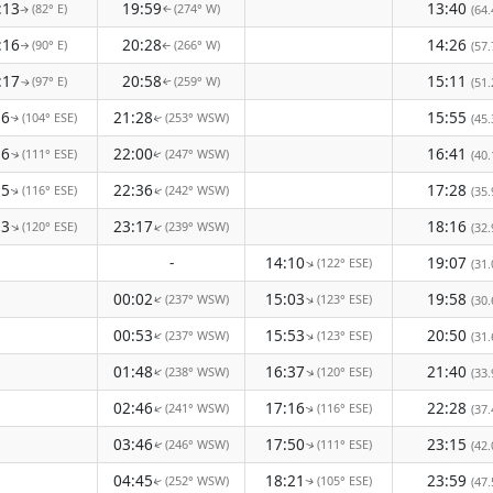
:13
19:59
13:40
(82° E)
(274° W)
(64.
↑
↑
:16
20:28
14:26
(90° E)
(266° W)
(57.
↑
↑
:17
20:58
15:11
(97° E)
(259° W)
(51.
↑
↑
16
21:28
15:55
(104° ESE)
(253° WSW)
(45.
↑
↑
16
22:00
16:41
(111° ESE)
(247° WSW)
(40.
↑
↑
15
22:36
17:28
(116° ESE)
(242° WSW)
↑
(35.
↑
13
23:17
18:16
(120° ESE)
(239° WSW)
↑
↑
(32.
-
14:10
19:07
(122° ESE)
↑
(31.
00:02
15:03
19:58
(237° WSW)
(123° ESE)
↑
↑
(30.
00:53
15:53
20:50
(237° WSW)
(123° ESE)
↑
↑
(31.
01:48
16:37
21:40
(238° WSW)
(120° ESE)
↑
↑
(33.
02:46
17:16
22:28
(241° WSW)
(116° ESE)
↑
(37.
↑
03:46
17:50
23:15
(246° WSW)
(111° ESE)
(42.
↑
↑
04:45
18:21
23:59
(252° WSW)
(105° ESE)
(47.
↑
↑