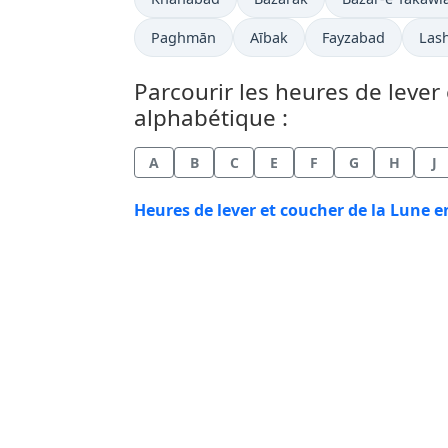
Paghmān
Aībak
Fayzabad
Las
Parcourir les heures de lever 
alphabétique :
A
B
C
E
F
G
H
J
Heures de lever et coucher de la Lune e