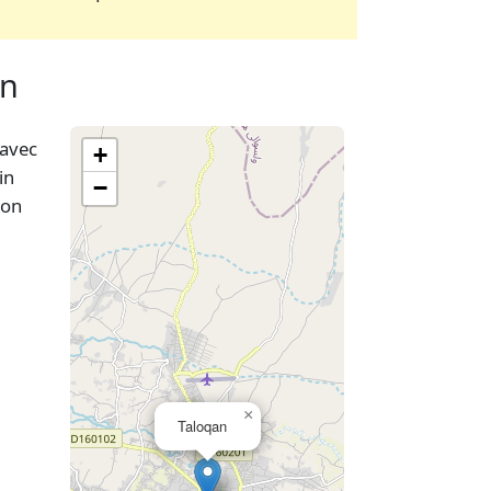
an
avec
+
in
−
oon
×
Taloqan