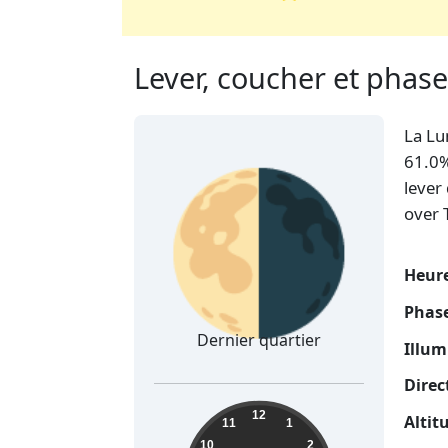
Lever, coucher et phase
La Lu
🌗
61.0%
lever
over 
Heure
Phase
Dernier quartier
Illum
Direc
08:39:14
12
Altit
11
1
10
2