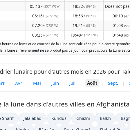
05:13
18:32
(257° WSW)
(99° E)
↑
↑
06:16
18:56
00:19
(265° W)
(91° E)
(47.
↑
↑
07:20
19:21
01:03
(273° W)
(83° E)
(53.
↑
↑
08:25
19:48
01:48
(281° W)
(76° ENE)
(60.
↑
↑
s heures de lever et de coucher de la Lune sont calculées pour le centre géométriq
 de la Lune si l'événement ne se produit pas ce jour local précis, ou si la Lune e
drier lunaire pour d'autres mois en 2026 pour Tal
rs
|
Avr.
|
Mai
|
Juin
|
Juil.
|
Août
|
Sept.
|
 la lune dans d'autres villes en Afghanista
 Sharīf
Jalālābād
Kunduz
Ghazni
Balkh
Bagh
ang
Khulm
Bāmyān
Pul-e Khumrī
Shibirghān