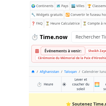
🌍 Continents
🗺️ Pays
🏙️ Villes
🏆 Classem
🔧 Widgets gratuits
🔁
Convertir le fuseau ho
❓
FAQ
⏳ Heure Calculatrice
⏳
Compte à r
⏱️
Time.now
Événements à venir:
Sheikh Zay
Cérémonie du Mémorial de la Paix d'Hirosh
Accueil
Afghanistan
Taloqan
Calendrier lun
Lever et
⏱️
☀️
🌅
à Taloqan
Heure
coucher du
à Taloqan
soleil
s
⭐
Soutenez Time.