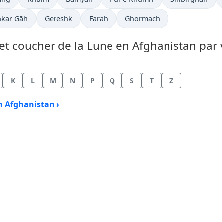
hkar Gāh
Gereshk
Farah
Ghormach
et coucher de la Lune en Afghanistan par v
K
L
M
N
P
Q
S
T
Z
n Afghanistan ›