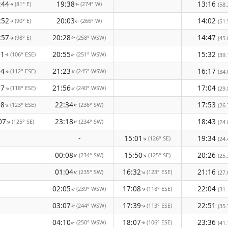
:44
19:38
13:16
(81° E)
(274° W)
(58.
↑
↑
:52
20:03
14:02
(90° E)
(266° W)
(51.
↑
↑
:57
20:28
14:47
(98° E)
(258° WSW)
(45.
↑
↑
01
20:55
15:32
(106° ESE)
(251° WSW)
(39.
↑
↑
04
21:23
16:17
(112° ESE)
(245° WSW)
(34.
↑
↑
07
21:56
17:04
(118° ESE)
(240° WSW)
↑
↑
(29.
08
22:34
17:53
(123° ESE)
(236° SW)
↑
↑
(26.
07
23:18
18:43
(125° SE)
(234° SW)
↑
↑
(24.
-
15:01
19:34
(126° SE)
↑
(24.
00:08
15:50
20:26
(234° SW)
(125° SE)
↑
↑
(25.
01:04
16:32
21:16
(235° SW)
(123° ESE)
↑
↑
(27.
02:05
17:08
22:04
(239° WSW)
(118° ESE)
↑
↑
(31.
03:07
17:39
22:51
(244° WSW)
(113° ESE)
(35.
↑
↑
04:10
18:07
23:36
(250° WSW)
(106° ESE)
(41.
↑
↑