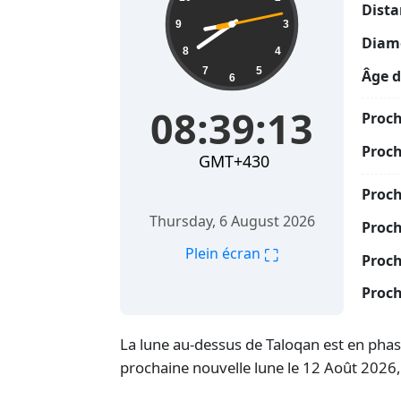
Dista
9
3
Diamè
8
4
7
5
Âge d
6
08:39:14
Proch
Proch
GMT+430
Proc
Thursday, 6 August 2026
Proch
⛶
Plein écran
Proch
Proch
La lune au-dessus de Taloqan est en phase
prochaine nouvelle lune le 12 Août 2026,