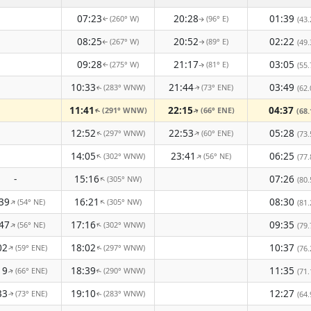
07:23
20:28
01:39
(260° W)
(96° E)
(43.
↑
↑
08:25
20:52
02:22
(267° W)
(89° E)
(49.
↑
↑
09:28
21:17
03:05
(275° W)
(81° E)
(55.
↑
↑
10:33
21:44
03:49
(283° WNW)
(73° ENE)
(62.
↑
↑
11:41
22:15
04:37
(291° WNW)
(66° ENE)
(68.
↑
↑
12:52
22:53
05:28
(297° WNW)
(60° ENE)
↑
(73.
↑
14:05
23:41
06:25
(302° WNW)
(56° NE)
↑
↑
(77.
-
15:16
07:26
(305° NW)
↑
(80.
39
16:21
08:30
(54° NE)
(305° NW)
↑
↑
(81.
47
17:16
09:35
(56° NE)
(302° WNW)
↑
↑
(79.
02
18:02
10:37
(59° ENE)
(297° WNW)
↑
(76.
↑
19
18:39
11:35
(66° ENE)
(290° WNW)
(71.
↑
↑
33
19:10
12:27
(73° ENE)
(283° WNW)
(64.
↑
↑