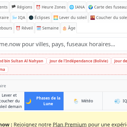
ents
🏴 Régions
⏰
Heure Zones
🌐 IANA
🌍 Carte des fuseau
raire
🌬️
IQA
🌑 Éclipses
🌅
Lever du soleil
🌇
Coucher du sole
ebours
⏰
Réveil
🗓️ Semaine
🎂 Âge
ed bin Sultan Al Nahyan
Jour de l'Indépendance (Bolivie)
Jour d
ima
aire
Lever et
Phases de la
🌙
🌦️
💨
à Taloqan
coucher du
Météo
I
à Taloqan
Lune
à Taloqan
oleil demain
now :
Rejoignez notre
Plan Premium
pour une expérie