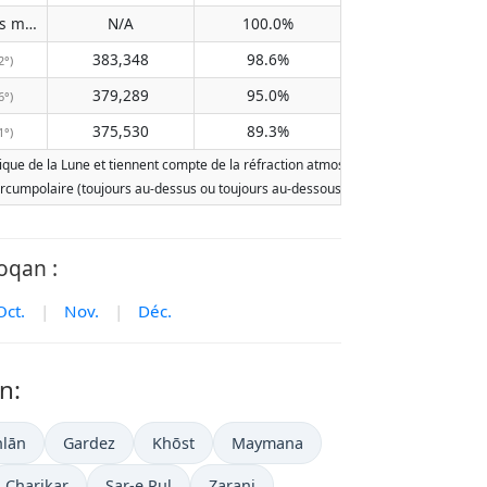
Does not pass meridian
N/A
100.0%
(N/A)
383,348
98.6%
2°)
379,289
95.0%
6°)
375,530
89.3%
1°)
ue de la Lune et tiennent compte de la réfraction atmosphérique terrestre. Les dat
st circumpolaire (toujours au-dessus ou toujours au-dessous de l'horizon). Deux le
oqan :
Oct.
|
Nov.
|
Déc.
n:
lān
Gardez
Khōst
Maymana
Charikar
Sar-e Pul
Zaranj