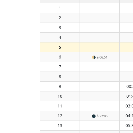
1
2
3
4
5
6
🌗
à 06:51
7
8
9
00:
10
01:
11
03:
12
04:
🌑
à 22:06
13
05: