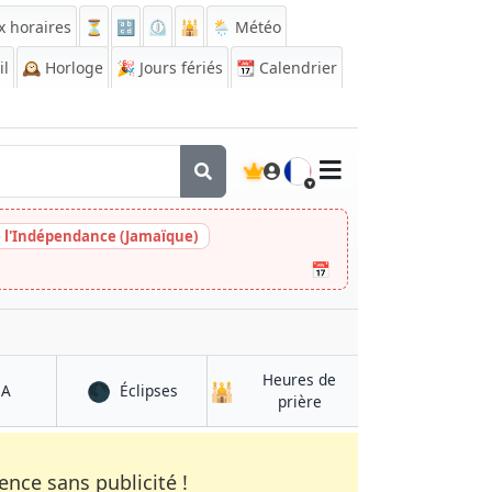
x horaires
⏳
🔡
⏲️
🕌
🌦️ Météo
il
🕰️
Horloge
🎉
Jours fériés
📆
Calendrier
🇫🇷
e l'Indépendance (Jamaïque)
📅
Heures de
🌑
🕌
à Taloqan
à Taloqan
QA
Éclipses
à Taloqan
prière
nce sans publicité !