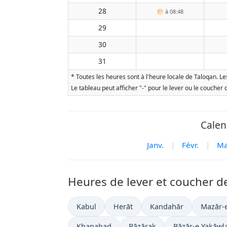
28
🌕
à 08:48
29
30
31
* Toutes les heures sont à l'heure locale de Taloqan. Le
Le tableau peut afficher "-" pour le lever ou le coucher
Calen
Janv.
|
Févr.
|
Ma
Heures de lever et coucher de
Kabul
Herāt
Kandahār
Mazār-e
Khanabad
Bāzārak
Bāzār-e Yakāwl