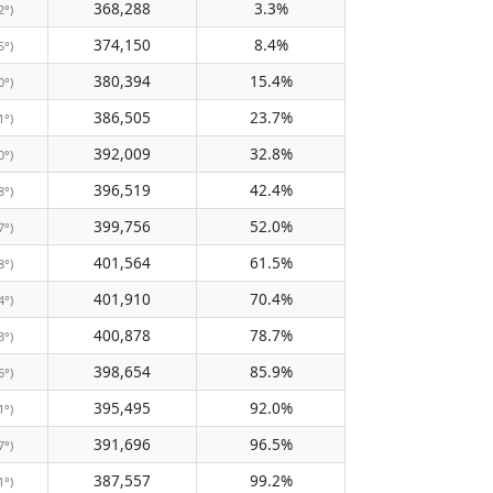
368,288
3.3%
2°)
374,150
8.4%
5°)
380,394
15.4%
0°)
386,505
23.7%
1°)
392,009
32.8%
0°)
396,519
42.4%
8°)
399,756
52.0%
7°)
401,564
61.5%
8°)
401,910
70.4%
4°)
400,878
78.7%
3°)
398,654
85.9%
6°)
395,495
92.0%
1°)
391,696
96.5%
7°)
387,557
99.2%
1°)