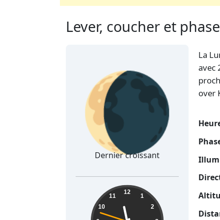
Lever, coucher et phase
La Lu
🌘
avec 
proch
over 
Heure
Phase
Dernier croissant
Illum
Direc
11:36:49
12
Altit
11
1
10
2
Dista