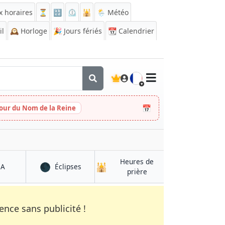
x horaires
⏳
🔡
⏲️
🕌
🌦️ Météo
il
🕰️
Horloge
🎉
Jours fériés
📆
Calendrier
🇫🇷
📅
Jour du Nom de la Reine
Heures de
🌑
🕌
à Kandahar
à Kandahar
QA
Éclipses
à Kandahar
prière
nce sans publicité !