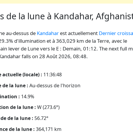
s de la lune à Kandahar, Afghanis
ne au-dessus de
Kandahar
est actuellement
Dernier croiss
29.3% d'illumination et à 363,029 km de la Terre, avec le
ain lever de Lune vers le E : Demain, 01:12. The next full 
Kandahar falls on 28 Août 2026, 08:48.
 actuelle (locale) :
11:36:49
 de la lune :
Au-dessus de l'horizon
ination :
14.9%
tion de la lune :
W (273.6°)
ude de la lune :
56.72°
nce de la lune :
364,171
km