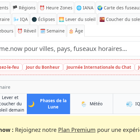
ents
🏴 Régions
⏰
Heure Zones
🌐 IANA
🌍 Carte des fuseau
raire
🌬️
IQA
🌑 Éclipses
🌅
Lever du soleil
🌇
Coucher du sole
ebours
⏰
Réveil
🗓️ Semaine
🎂 Âge
sez-le-feu
Jour du Bonheur
Journée Internationale du Chat
naire
Lever et
Phases de la
🌙
🌦️
💨
à Kandahar
coucher du
Météo
I
à Kandahar
Lune
à Kandahar
oleil demain
now :
Rejoignez notre
Plan Premium
pour une expérie