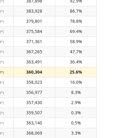
387,898
92.9%
5°)
383,928
86.7%
6°)
379,801
78.8%
9°)
375,584
69.4%
3°)
371,361
58.9%
4°)
367,265
47.7%
7°)
363,491
36.4%
0°)
360,304
25.6%
7°)
358,023
16.0%
4°)
356,977
8.3%
9°)
357,430
2.9%
4°)
359,507
0.3%
2°)
363,140
0.5%
1°)
368,069
3.3%
4°)