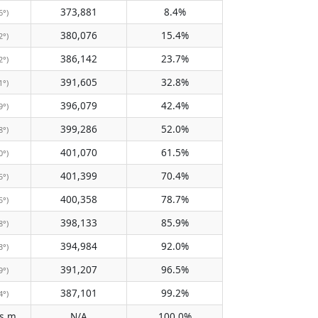
373,881
8.4%
6°)
380,076
15.4%
2°)
386,142
23.7%
2°)
391,605
32.8%
1°)
396,079
42.4%
9°)
399,286
52.0%
8°)
401,070
61.5%
0°)
401,399
70.4%
5°)
400,358
78.7%
5°)
398,133
85.9%
8°)
394,984
92.0%
3°)
391,207
96.5%
9°)
387,101
99.2%
4°)
Does not pass meridian
N/A
100.0%
(N/A)