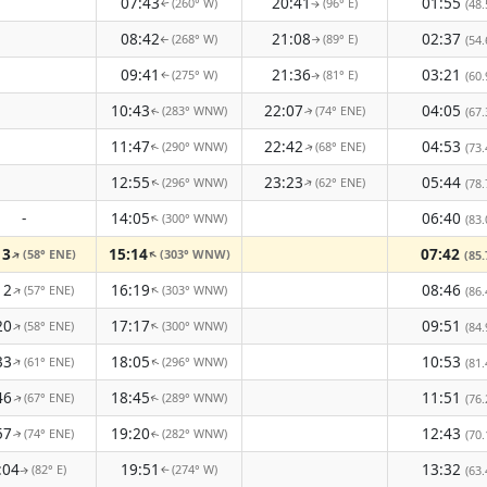
07:43
20:41
01:55
(260° W)
(96° E)
(48.
↑
↑
08:42
21:08
02:37
(268° W)
(89° E)
(54.
↑
↑
09:41
21:36
03:21
(275° W)
(81° E)
(60.
↑
↑
10:43
22:07
04:05
(283° WNW)
(74° ENE)
(67.
↑
↑
11:47
22:42
04:53
(290° WNW)
(68° ENE)
(73.
↑
↑
12:55
23:23
05:44
(296° WNW)
(62° ENE)
↑
(78.
↑
-
14:05
06:40
(300° WNW)
↑
(83.
13
15:14
07:42
(58° ENE)
(303° WNW)
↑
↑
(85.
12
16:19
08:46
(57° ENE)
(303° WNW)
↑
↑
(86.
20
17:17
09:51
(58° ENE)
(300° WNW)
↑
↑
(84.
33
18:05
10:53
(61° ENE)
(296° WNW)
↑
(81.
↑
46
18:45
11:51
(67° ENE)
(289° WNW)
(76.
↑
↑
57
19:20
12:43
(74° ENE)
(282° WNW)
(70.
↑
↑
:04
19:51
13:32
(82° E)
(274° W)
(63.
↑
↑