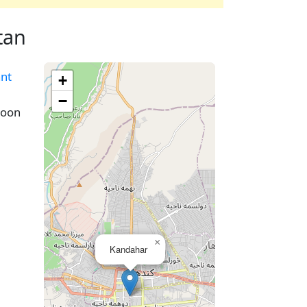
tan
ant
+
−
moon
×
Kandahar