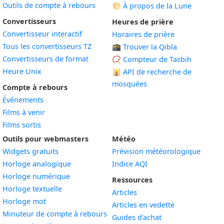
Outils de compte à rebours
🌕 À propos de la Lune
Convertisseurs
Heures de prière
Convertisseur interactif
Horaires de prière
Tous les convertisseurs TZ
🕋 Trouver la Qibla
Convertisseurs de format
📿 Compteur de Tasbih
Heure Unix
🕌
API de recherche de
mosquées
Compte à rebours
Événements
Films à venir
Films sortis
Outils pour webmasters
Météo
Widgets gratuits
Prévision météorologique
Widget
Horloge analogique
Indice AQI
Widget
Horloge numérique
Ressources
Widget
Horloge textuelle
Articles
Widget
Horloge mot
Articles en vedette
Widget
Minuteur de compte à rebours
Guides d'achat