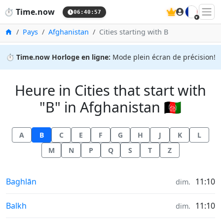
🇫🇷
⏱️
Time.now
06:40:57
Accueil
Pays
Afghanistan
Cities starting with B
⏱️
Time.now Horloge en ligne:
Mode plein écran de précision!
Heure in Cities that start with
"B" in Afghanistan 🇦🇫
A
B
C
E
F
G
H
J
K
L
M
N
P
Q
S
T
Z
Heure à
Baghlān
11:10
dim.
Heure à
Balkh
11:10
dim.