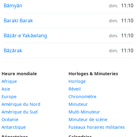
Heure à
Bāmyān
11:10
dim.
Heure à
Baraki Barak
11:10
dim.
Heure à
Bāzār-e Yakāwlang
11:10
dim.
Heure à
Bāzārak
11:10
dim.
Heure mondiale
Horloges & Minuteries
Afrique
Horloge
Asie
Réveil
Europe
Chronomètre
Amérique du Nord
Minuteur
Amérique du Sud
Multi-Minuteur
Océanie
Minuteur de scène
Antarctique
Fuseaux horaires militaires
Répertoires
Calendrier