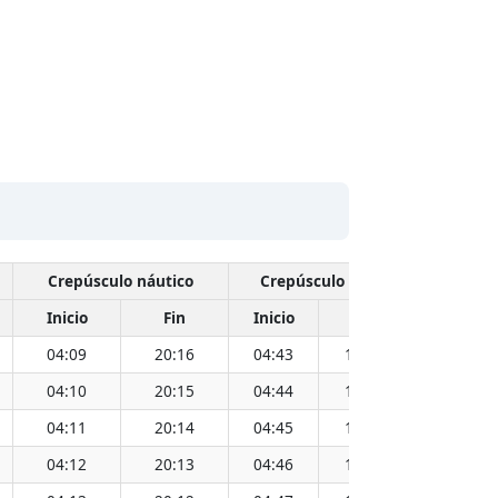
Crepúsculo náutico
Crepúsculo civil
Inicio
Fin
Inicio
Fin
Hora
04:09
20:16
04:43
19:42
12:13
04:10
20:15
04:44
19:41
12:13
04:11
20:14
04:45
19:40
12:13
04:12
20:13
04:46
19:39
12:13