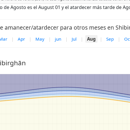
de Agosto es el August 01 y el atardecer más tarde de Ago
e amanecer/atardecer para otros meses en Shibi
Mar
|
Apr
|
May
|
jun
|
Jul
|
Aug
|
Sep
|
Oc
hibirghān