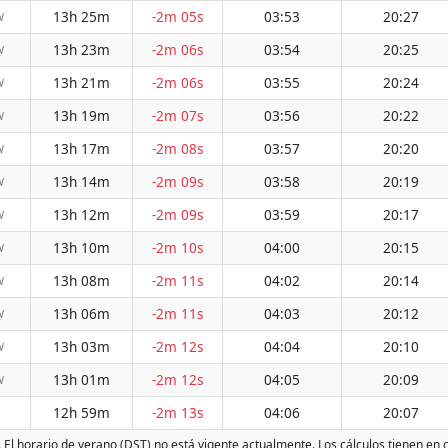
13h 25m
-2m 05s
03:53
20:27
W
13h 23m
-2m 06s
03:54
20:25
W
13h 21m
-2m 06s
03:55
20:24
W
13h 19m
-2m 07s
03:56
20:22
W
13h 17m
-2m 08s
03:57
20:20
W
13h 14m
-2m 09s
03:58
20:19
W
13h 12m
-2m 09s
03:59
20:17
W
13h 10m
-2m 10s
04:00
20:15
W
13h 08m
-2m 11s
04:02
20:14
W
13h 06m
-2m 11s
04:03
20:12
W
13h 03m
-2m 12s
04:04
20:10
W
13h 01m
-2m 12s
04:05
20:09
W
12h 59m
-2m 13s
04:06
20:07
. El horario de verano (DST) no está vigente actualmente. Los cálculos tienen en 