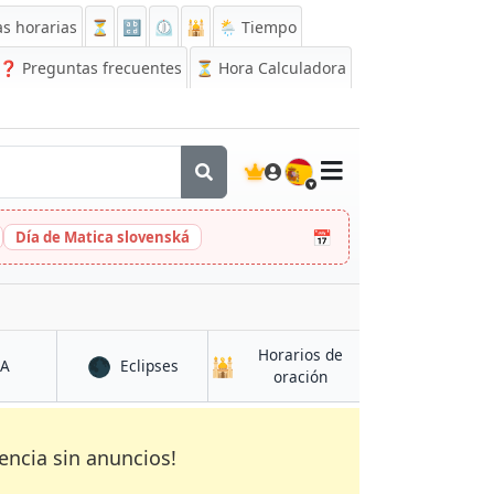
s horarias
⏳
🔡
⏲️
🕌
🌦️ Tiempo
❓
Preguntas frecuentes
⏳ Hora Calculadora
🇪🇸
📅
Día de Matica slovenská
Horarios de
🌑
🕌
en Shibirghān
en Shibirghān
CA
Eclipses
en Shibirghān
oración
encia sin anuncios!