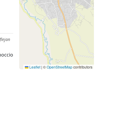
flejan
noccio
Leaflet
|
©
OpenStreetMap
contributors