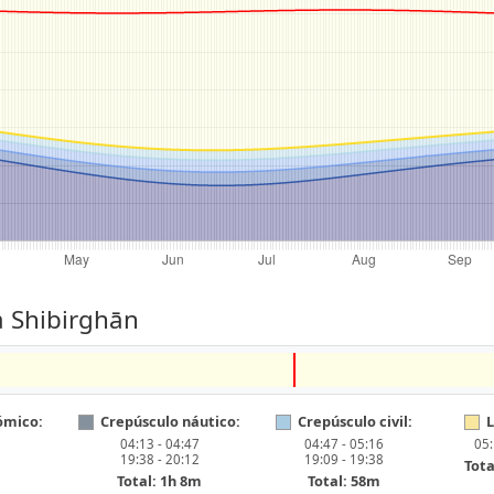
a Shibirghān
ómico:
Crepúsculo náutico:
Crepúsculo civil:
L
04:13 - 04:47
04:47 - 05:16
05:
19:38 - 20:12
19:09 - 19:38
Tota
Total: 1h 8m
Total: 58m