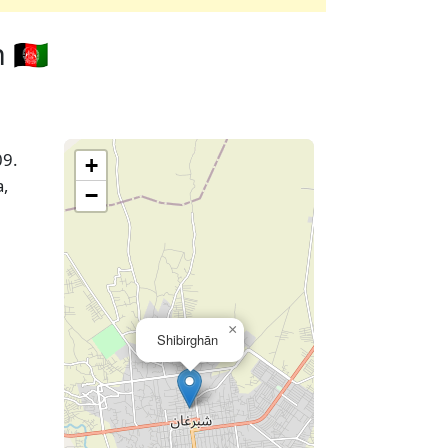
🇦🇫
09.
+
a,
−
×
Shibirghān