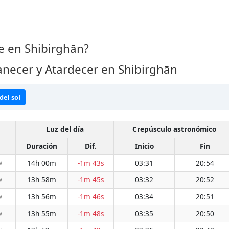
 en Shibirghān?
necer y Atardecer en Shibirghān
del sol
Luz del día
Crepúsculo astronómico
Duración
Dif.
Inicio
Fin
14h 00m
-1m 43s
03:31
20:54
W
13h 58m
-1m 45s
03:32
20:52
W
13h 56m
-1m 46s
03:34
20:51
W
13h 55m
-1m 48s
03:35
20:50
W