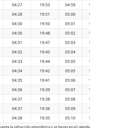
04:27
19:53
04:59
19:20
12:10
04:28
19:51
05:00
19:19
12:10
04:30
19:50
05:01
19:18
12:10
04:30
19:48
05:02
19:16
12:10
04:31
19:47
05:03
19:15
12:09
04:32
19:45
05:04
19:13
12:09
04:33
19:44
05:05
19:12
12:09
04:34
19:42
05:05
19:11
12:08
04:35
19:41
05:06
19:09
12:08
04:36
19:39
05:07
19:08
12:08
04:37
19:38
05:08
19:06
12:08
04:37
19:36
05:09
19:05
12:07
04:38
19:35
05:10
19:03
12:07
cuenta la refracción atmosférica y se basan en el calendario gregoriano. La fech