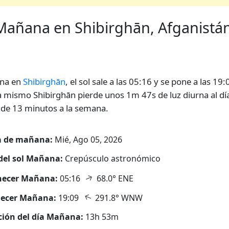
añana en Shibirghān, Afganistán 
na en
Shibirghān
, el sol sale a las 05:16 y se pone a las 19:
 mismo Shibirghān pierde unos 1m 47s de luz diurna al dí
 de 13 minutos a la semana.
a de mañana:
Mié, Ago 05, 2026
del sol Mañana:
Crepúsculo astronómico
↑
ecer Mañana:
05:16
68.0° ENE
↑
decer Mañana:
19:09
291.8° WNW
ión del día Mañana:
13h 53m