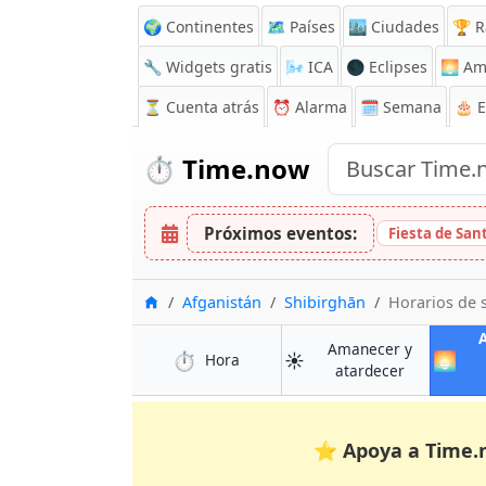
🌍 Continentes
🗺️ Países
🏙️ Ciudades
🏆 R
🔧 Widgets gratis
🌬️
ICA
🌑 Eclipses
🌅
Am
⏳
Cuenta atrás
⏰
Alarma
🗓️ Semana
🎂 
⏱️
Time.now
Próximos eventos:
Fiesta de Sa
Inicio
Afganistán
Shibirghān
Horarios de 
Amanecer y
⏱️
☀️
🌅
en Shibirghān
Hora
en Shibirgh
atardecer
⭐
Apoya a Time.