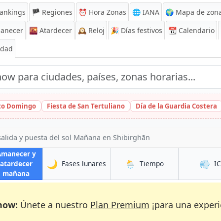
ankings
🏴 Regiones
⏰
Hora Zonas
🌐 IANA
🌍 Mapa de zona
anecer
🌇
Atardecer
🕰️
Reloj
🎉
Días festivos
📆
Calendario
Edad
nto Domingo
Fiesta de San Tertuliano
Día de la Guardia Costera
salida y puesta del sol Mañana en Shibirghān
Amanecer y
🌙
🌦️
💨
en Shibirghān
en Shibirghān
atardecer
Fases lunares
Tiempo
I
ān
en Shibirghān
mañana
now:
Únete a nuestro
Plan Premium
¡para una experi