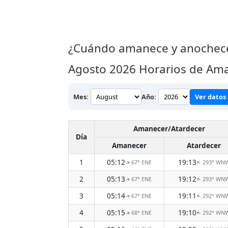
¿Cuándo amanece y anochece
Agosto 2026
Horarios de Ama
Mes:
Año:
Ver datos 
Amanecer/Atardecer
Día
Amanecer
Atardecer
1
05:12
19:13
67° ENE
293° WN
↑
↑
2
05:13
19:12
67° ENE
293° WN
↑
↑
3
05:14
19:11
67° ENE
292° WN
↑
↑
4
05:15
19:10
68° ENE
292° WN
↑
↑