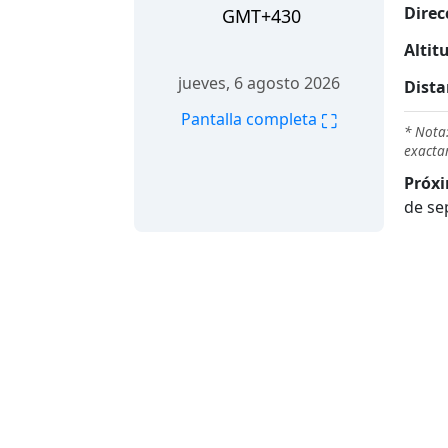
Direc
GMT+430
Altit
jueves, 6 agosto 2026
Dista
⛶
Pantalla completa
* Nota:
exacta
Próxi
de se