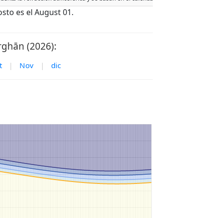
sto es el August 01.
rghān (2026):
t
|
Nov
|
dic