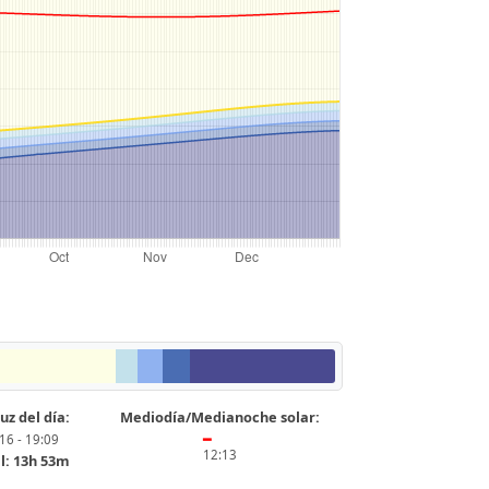
uz del día:
Mediodía/Medianoche solar:
16 - 19:09
━
12:13
l: 13h 53m