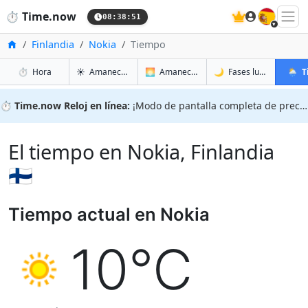
🇪🇸
⏱️
Time.now
08:38:52
Inicio
Finlandia
Nokia
Tiempo
en Nokia
en Nokia
en Noki
en Nok
⏱️
Hora
☀️
Amanecer y atardecer
🌅
Amanecer y atardecer mañana
🌙
Fases lunares
🌦️
T
⏱️
Time.now Reloj en línea:
¡Modo de pantalla completa de precisión!
El tiempo en Nokia, Finlandia
🇫🇮
Tiempo actual en Nokia
10°C