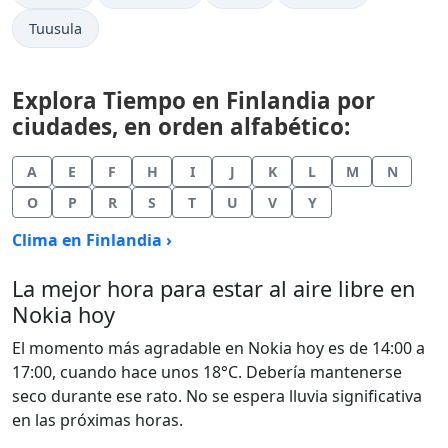
Tuusula
Explora Tiempo en Finlandia por
ciudades, en orden alfabético:
A
E
F
H
I
J
K
L
M
N
O
P
R
S
T
U
V
Y
Clima en Finlandia ›
La mejor hora para estar al aire libre en
Nokia hoy
El momento más agradable en Nokia hoy es de 14:00 a
17:00, cuando hace unos 18°C. Debería mantenerse
seco durante ese rato. No se espera lluvia significativa
en las próximas horas.