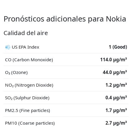
Pronósticos adicionales para Nokia
Calidad del aire
💨 US EPA Index
1 (Good)
CO (Carbon Monoxide)
114.0 μg/m³
O₃ (Ozone)
44.0 μg/m³
NO₂ (Nitrogen Dioxide)
1.2 μg/m³
SO₂ (Sulphur Dioxide)
0.4 μg/m³
PM2.5 (Fine particles)
1.7 μg/m³
PM10 (Coarse particles)
2.7 μg/m³