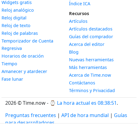
Widgets gratis
Índice ICA
Widget
Reloj analógico
Recursos
Widget
Reloj digital
Artículos
Widget
Reloj de texto
Artículos destacados
Widget
Reloj de palabras
Guías del comprador
Temporizador de Cuenta
Acerca del editor
Widget
Regresiva
Blog
Widget
Horarios de oración
Nuevas herramientas
Widget
Tiempo
Más herramientas
Widget
Amanecer y atardecer
Acerca de Time.now
Widget
Fase lunar
Contáctanos
Términos y Privacidad
2026 © Time.now - ⌚
La hora actual es 08:38:52
.
Preguntas frecuentes
|
API de hora mundial
|
Guías
para desarrolladores