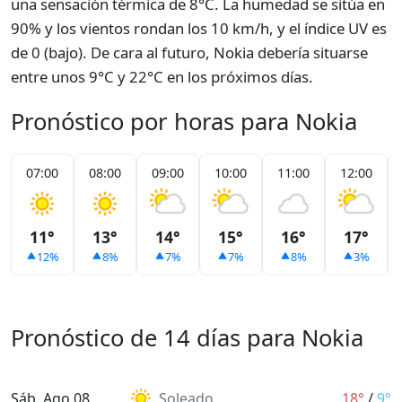
una sensación térmica de 8°C. La humedad se sitúa en
90% y los vientos rondan los 10 km/h, y el índice UV es
de 0 (bajo). De cara al futuro, Nokia debería situarse
entre unos 9°C y 22°C en los próximos días.
Pronóstico por horas para Nokia
07:00
08:00
09:00
10:00
11:00
12:00
11°
13°
14°
15°
16°
17°
12%
8%
7%
7%
8%
3%
Pronóstico de 14 días para Nokia
Sáb, Ago 08
Soleado
18°
/
9°