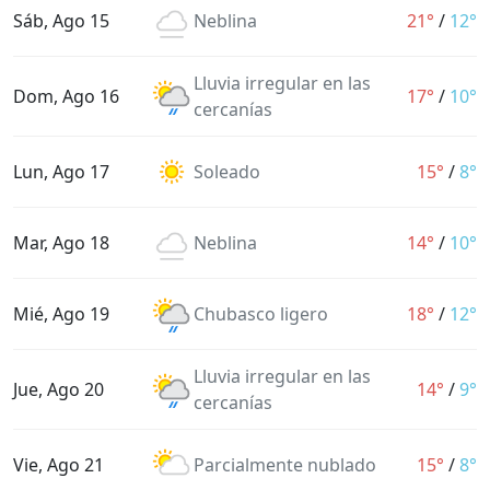
Sáb, Ago 15
Neblina
21°
/
12°
Lluvia irregular en las
Dom, Ago 16
17°
/
10°
cercanías
Lun, Ago 17
Soleado
15°
/
8°
Mar, Ago 18
Neblina
14°
/
10°
Mié, Ago 19
Chubasco ligero
18°
/
12°
Lluvia irregular en las
Jue, Ago 20
14°
/
9°
cercanías
Vie, Ago 21
Parcialmente nublado
15°
/
8°