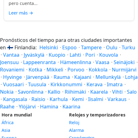
pero cuenta...
Leer más
→
Pronósticos del tiempo para otras ciudades importantes
en
🇫🇮
Finlandia:
Helsinki
·
Espoo
·
Tampere
·
Oulu
·
Turku
·
Vantaa
·
Jyväskylä
·
Kuopio
·
Lahti
·
Pori
·
Kouvola
·
Joensuu
·
Lappeenranta
·
Hämeenlinna
·
Vaasa
·
Seinäjoki
·
Rovaniemi
·
Kotka
·
Mikkeli
·
Porvoo
·
Kokkola
·
Nurmijärvi
·
Hyvinge
·
Järvenpää
·
Rauma
·
Kajaani
·
Mellunkylä
·
Lohja
·
Vuosaari
·
Tuusula
·
Kirkkonummi
·
Kerava
·
Imatra
·
Nokia
·
Savonlinna
·
Kallio
·
Riihimäki
·
Kaarela
·
Vihti
·
Salo
·
Kangasala
·
Raisio
·
Karhula
·
Kemi
·
Iisalmi
·
Varkaus
·
Raahe
·
Ylöjärvi
·
Hamina
·
Kaarina
Hora mundial
Relojes y temporizadores
África
Reloj
Asia
Alarma
Europa
Cronómetro