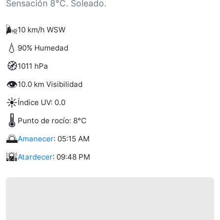
Sensación 8°C. Soleado.
🌬️
10 km/h WSW
💧
90% Humedad
🧭
1011 hPa
👁️
10.0 km Visibilidad
☀️
Índice UV: 0.0
🌡️
Punto de rocío: 8°C
🌅
Amanecer
: 05:15 AM
🌇
Atardecer
: 09:48 PM