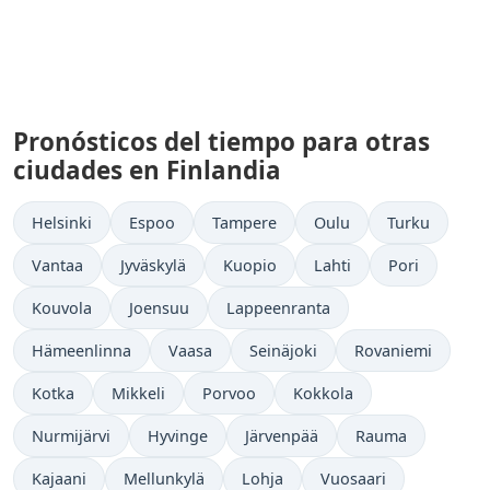
Pronósticos del tiempo para otras
ciudades en Finlandia
Helsinki
Espoo
Tampere
Oulu
Turku
Vantaa
Jyväskylä
Kuopio
Lahti
Pori
Kouvola
Joensuu
Lappeenranta
Hämeenlinna
Vaasa
Seinäjoki
Rovaniemi
Kotka
Mikkeli
Porvoo
Kokkola
Nurmijärvi
Hyvinge
Järvenpää
Rauma
Kajaani
Mellunkylä
Lohja
Vuosaari