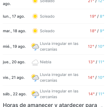
Soleado
21°
/
12°
ago.
lun., 17 ago.
Soleado
19°
/
8°
mar., 18 ago.
Soleado
18°
/
9°
Lluvia irregular en las
mié., 19 ago.
12°
/
10°
cercanías
jue., 20 ago.
Niebla
13°
/
11°
Lluvia irregular en las
vie., 21 ago.
14°
/
10°
cercanías
Lluvia irregular en las
sáb., 22 ago.
14°
/
11°
cercanías
Horas de amanecer y atardecer para