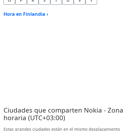
O
P
R
S
T
U
V
Y
Hora en Finlandia ›
Ciudades que comparten Nokia - Zona
horaria (UTC+03:00)
Estas grandes ciudades están en el mismo desplazamiento