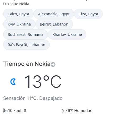
UTC que Nokia.
Hora actual en
Hora actual en
Hora actual en
Cairo
, Egypt
Alexandria
, Egypt
Giza
, Egypt
Hora actual en
Hora actual en
Kyiv
, Ukraine
Beirut
, Lebanon
Hora actual en
Hora actual en
Bucharest
, Romania
Kharkiv
, Ukraine
Hora actual en
Ra’s Bayrūt
, Lebanon
Tiempo en Nokia
13°C
Sensación 11°C. Despejado
🌬️
💧
10 km/h S
79% Humedad