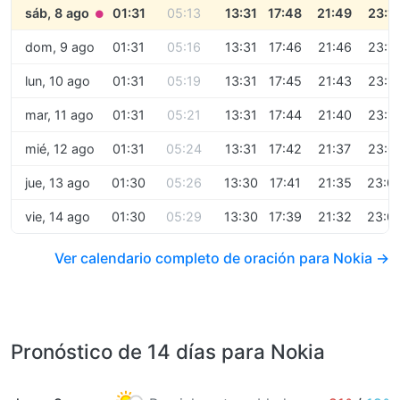
sáb, 8 ago
01:31
05:13
13:31
17:48
21:49
23:1
●
dom, 9 ago
01:31
05:16
13:31
17:46
21:46
23:1
lun, 10 ago
01:31
05:19
13:31
17:45
21:43
23:1
mar, 11 ago
01:31
05:21
13:31
17:44
21:40
23:1
mié, 12 ago
01:31
05:24
13:31
17:42
21:37
23:0
jue, 13 ago
01:30
05:26
13:30
17:41
21:35
23:0
vie, 14 ago
01:30
05:29
13:30
17:39
21:32
23:0
Ver calendario completo de oración para Nokia →
Pronóstico de 14 días para Nokia