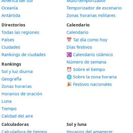
América del Sur
Multi-temporizador
Oceanía
Temporizador de escenario
Antártida
Zonas horarias militares
Directorios
Calendario
Todas las regiones
Calendario
Países
📅
Tal día como hoy
Ciudades
Días festivos
Rankings de ciudades
☪️
Calendario islámico
Número de semana
Rankings
⏰ Sobre el tiempo
Sol y luz diurna
🌐 Sobre la zona horaria
Geografía
🎉 Festivos nacionales
Zonas horarias
Horarios de oración
Luna
Tiempo
Calidad del aire
Calculadoras
Sol y luna
Calculadora de tiempo
Horarios del amanecer