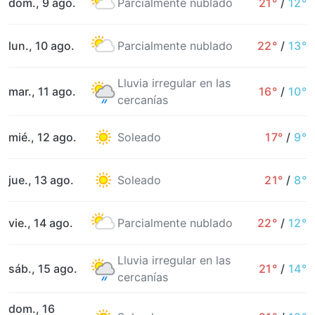
dom., 9 ago.
Parcialmente nublado
21°
/
12°
lun., 10 ago.
Parcialmente nublado
22°
/
13°
Lluvia irregular en las
mar., 11 ago.
16°
/
10°
cercanías
mié., 12 ago.
Soleado
17°
/
9°
jue., 13 ago.
Soleado
21°
/
8°
vie., 14 ago.
Parcialmente nublado
22°
/
12°
Lluvia irregular en las
sáb., 15 ago.
21°
/
14°
cercanías
dom., 16