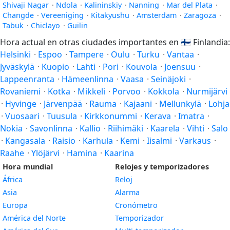
Shivaji Nagar
·
Ndola
·
Kalininskiy
·
Nanning
·
Mar del Plata
·
Changde
·
Vereeniging
·
Kitakyushu
·
Amsterdam
·
Zaragoza
·
Tabuk
·
Chiclayo
·
Guilin
Hora actual en otras ciudades importantes en
🇫🇮
Finlandia:
Helsinki
·
Espoo
·
Tampere
·
Oulu
·
Turku
·
Vantaa
·
Jyväskylä
·
Kuopio
·
Lahti
·
Pori
·
Kouvola
·
Joensuu
·
Lappeenranta
·
Hämeenlinna
·
Vaasa
·
Seinäjoki
·
Rovaniemi
·
Kotka
·
Mikkeli
·
Porvoo
·
Kokkola
·
Nurmijärvi
·
Hyvinge
·
Järvenpää
·
Rauma
·
Kajaani
·
Mellunkylä
·
Lohja
·
Vuosaari
·
Tuusula
·
Kirkkonummi
·
Kerava
·
Imatra
·
Nokia
·
Savonlinna
·
Kallio
·
Riihimäki
·
Kaarela
·
Vihti
·
Salo
·
Kangasala
·
Raisio
·
Karhula
·
Kemi
·
Iisalmi
·
Varkaus
·
Raahe
·
Ylöjärvi
·
Hamina
·
Kaarina
Hora mundial
Relojes y temporizadores
África
Reloj
Asia
Alarma
Europa
Cronómetro
América del Norte
Temporizador