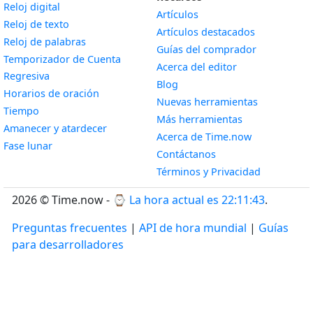
Widget
Reloj digital
Artículos
Widget
Reloj de texto
Artículos destacados
Widget
Reloj de palabras
Guías del comprador
Temporizador de Cuenta
Acerca del editor
Widget
Regresiva
Blog
Widget
Horarios de oración
Nuevas herramientas
Widget
Tiempo
Más herramientas
Widget
Amanecer y atardecer
Acerca de Time.now
Widget
Fase lunar
Contáctanos
Términos y Privacidad
2026 © Time.now - ⌚
La hora actual es 22:11:44
.
Preguntas frecuentes
|
API de hora mundial
|
Guías
para desarrolladores