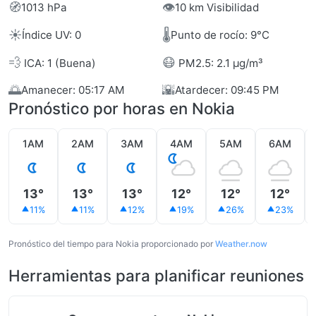
🧭
👁️
1013 hPa
10 km Visibilidad
☀️
🌡️
Índice UV: 0
Punto de rocío: 9°C
💨
😷
ICA: 1 (Buena)
PM2.5: 2.1 µg/m³
🌅
🌇
Amanecer: 05:17 AM
Atardecer: 09:45 PM
Pronóstico por horas en Nokia
1AM
2AM
3AM
4AM
5AM
6AM
13°
13°
13°
12°
12°
12°
11%
11%
12%
19%
26%
23%
Pronóstico del tiempo para Nokia proporcionado por
Weather.now
Herramientas para planificar reuniones