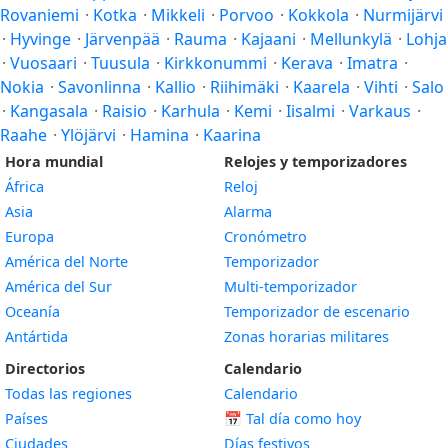
Rovaniemi
·
Kotka
·
Mikkeli
·
Porvoo
·
Kokkola
·
Nurmijärvi
·
Hyvinge
·
Järvenpää
·
Rauma
·
Kajaani
·
Mellunkylä
·
Lohja
·
Vuosaari
·
Tuusula
·
Kirkkonummi
·
Kerava
·
Imatra
·
Nokia
·
Savonlinna
·
Kallio
·
Riihimäki
·
Kaarela
·
Vihti
·
Salo
·
Kangasala
·
Raisio
·
Karhula
·
Kemi
·
Iisalmi
·
Varkaus
·
Raahe
·
Ylöjärvi
·
Hamina
·
Kaarina
Hora mundial
Relojes y temporizadores
África
Reloj
Asia
Alarma
Europa
Cronómetro
América del Norte
Temporizador
América del Sur
Multi-temporizador
Oceanía
Temporizador de escenario
Antártida
Zonas horarias militares
Directorios
Calendario
Todas las regiones
Calendario
Países
📅
Tal día como hoy
Ciudades
Días festivos