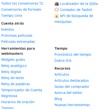
Todos los conversores TZ
🕋 Localizador de la Qibla
Conversores de formato
📿 Contador de Tasbih
Tiempo Unix
🕌
API de búsqueda de
mezquitas
Cuenta atrás
Eventos
Próximas películas
Películas estrenadas
Herramientas para
Tiempo
webmasters
Pronóstico del tiempo
Widgets gratis
Índice ICA
Widget
Reloj analógico
Recursos
Widget
Reloj digital
Artículos
Widget
Reloj de texto
Artículos destacados
Widget
Reloj de palabras
Guías del comprador
Temporizador de Cuenta
Acerca del editor
Widget
Regresiva
Blog
Widget
Horarios de oración
Nuevas herramientas
Widget
Tiempo