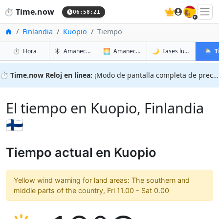
🇪🇸
⏱️
Time.now
06:58:22
Inicio
Finlandia
Kuopio
Tiempo
en Kuopio
en Kuopio
en Kuop
en Kuo
⏱️
Hora
☀️
Amanecer y atardecer
🌅
Amanecer y atardecer mañana
🌙
Fases lunares
🌦️
T
⏱️
Time.now Reloj en línea:
¡Modo de pantalla completa de precisión!
El tiempo en Kuopio, Finlandia
🇫🇮
Tiempo actual en Kuopio
Yellow wind warning for land areas: The southern and
middle parts of the country, Fri 11.00 - Sat 0.00