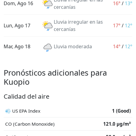
Dom, Ago 16
16°
/
13°
cercanías
Lluvia irregular en las
Lun, Ago 17
17°
/
12°
cercanías
Mar, Ago 18
Lluvia moderada
14°
/
12°
Pronósticos adicionales para
Kuopio
Calidad del aire
💨 US EPA Index
1 (Good)
CO (Carbon Monoxide)
121.0 μg/m³