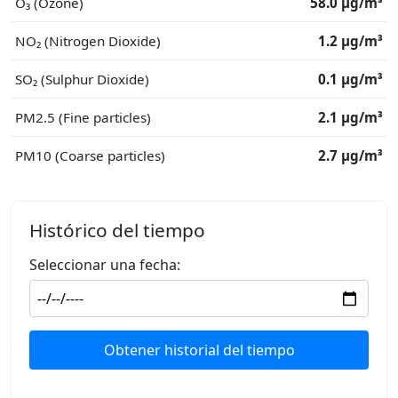
O₃ (Ozone)
58.0 μg/m³
NO₂ (Nitrogen Dioxide)
1.2 μg/m³
SO₂ (Sulphur Dioxide)
0.1 μg/m³
PM2.5 (Fine particles)
2.1 μg/m³
PM10 (Coarse particles)
2.7 μg/m³
Histórico del tiempo
Seleccionar una fecha:
Obtener historial del tiempo