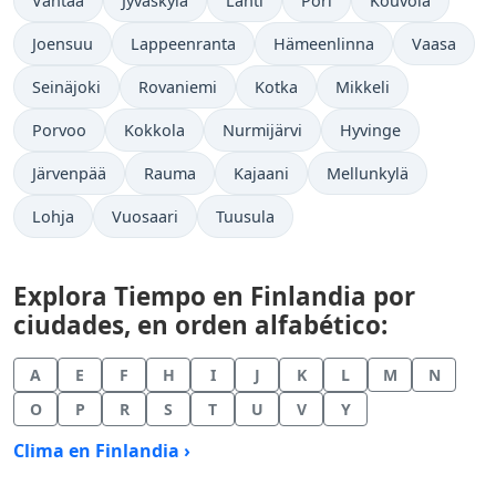
Vantaa
Jyväskylä
Lahti
Pori
Kouvola
Joensuu
Lappeenranta
Hämeenlinna
Vaasa
Seinäjoki
Rovaniemi
Kotka
Mikkeli
Porvoo
Kokkola
Nurmijärvi
Hyvinge
Järvenpää
Rauma
Kajaani
Mellunkylä
Lohja
Vuosaari
Tuusula
Explora Tiempo en Finlandia por
ciudades, en orden alfabético:
A
E
F
H
I
J
K
L
M
N
O
P
R
S
T
U
V
Y
Clima en Finlandia ›