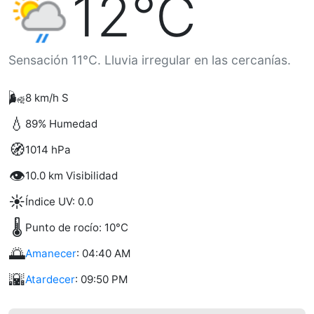
12°C
Sensación 11°C. Lluvia irregular en las cercanías.
🌬️
8 km/h S
💧
89% Humedad
🧭
1014 hPa
👁️
10.0 km Visibilidad
☀️
Índice UV: 0.0
🌡️
Punto de rocío: 10°C
🌅
Amanecer
: 04:40 AM
🌇
Atardecer
: 09:50 PM