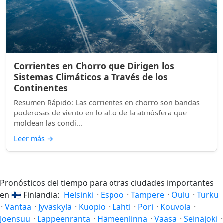
Corrientes en Chorro que Dirigen los
Sistemas Climáticos a Través de los
Continentes
Resumen Rápido: Las corrientes en chorro son bandas
poderosas de viento en lo alto de la atmósfera que
moldean las condi...
Leer más
→
Pronósticos del tiempo para otras ciudades importantes
en
🇫🇮
Finlandia:
Helsinki
·
Espoo
·
Tampere
·
Oulu
·
Turku
·
Vantaa
·
Jyväskylä
·
Kuopio
·
Lahti
·
Pori
·
Kouvola
·
Joensuu
·
Lappeenranta
·
Hämeenlinna
·
Vaasa
·
Seinäjoki
·