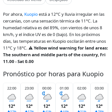
Por ahora,
Kuopio
está a 12°C y lluvia irregular en las
cercanías, con una sensación térmica de 11°C. La
humedad relativa es del 89%, con vientos de unos 8
km/h, y el índice UV es de 0 (bajo). En los próximos
días, las temperaturas en Kuopio oscilarán entre unos
11°C y 18°C.
⚠️ Yellow wind warning for land areas:
The southern and middle parts of the country, Fri
11.00 - Sat 0.00
Pronóstico por horas para Kuopio
22:00
23:00
00:00
01:00
02:00
03:00
12°
12°
12°
12°
12°
12°
57%
57%
41%
44%
51%
78%