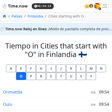
🇪🇸
⏱️
Time.now
06:54:14
Inicio
Países
Finlandia
Cities starting with O
⏱️
Time.now Reloj en línea:
¡Modo de pantalla completa de precisión!
Tiempo in Cities that start with
"O" in Finlandia 🇫🇮
A
E
F
H
I
J
K
L
M
N
O
P
R
S
T
U
V
Y
Tiempo in
Orimattila
09:54
vie.
Tiempo in
Oulu
09:54
vie.