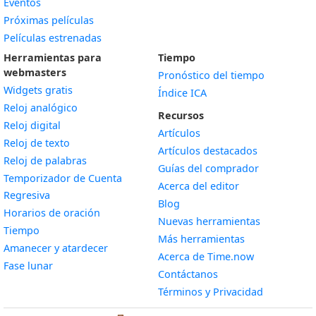
Eventos
Próximas películas
Películas estrenadas
Herramientas para
Tiempo
webmasters
Pronóstico del tiempo
Widgets gratis
Índice ICA
Widget
Reloj analógico
Recursos
Widget
Reloj digital
Artículos
Widget
Reloj de texto
Artículos destacados
Widget
Reloj de palabras
Guías del comprador
Temporizador de Cuenta
Acerca del editor
Widget
Regresiva
Blog
Widget
Horarios de oración
Nuevas herramientas
Widget
Tiempo
Más herramientas
Widget
Amanecer y atardecer
Acerca de Time.now
Widget
Fase lunar
Contáctanos
Términos y Privacidad