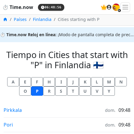
🇪🇸
⏱️
Time.now
06:48:56
Inicio
Países
Finlandia
Cities starting with P
⏱️
Time.now Reloj en línea:
¡Modo de pantalla completa de precisión!
Tiempo in Cities that start with
"P" in Finlandia 🇫🇮
A
E
F
H
I
J
K
L
M
N
O
P
R
S
T
U
V
Y
Tiempo in
Pirkkala
09:48
dom.
Tiempo in
Pori
09:48
dom.