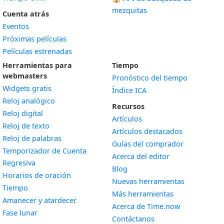
mezquitas
Cuenta atrás
Eventos
Próximas películas
Películas estrenadas
Herramientas para
Tiempo
webmasters
Pronóstico del tiempo
Widgets gratis
Índice ICA
Widget
Reloj analógico
Recursos
Widget
Reloj digital
Artículos
Widget
Reloj de texto
Artículos destacados
Widget
Reloj de palabras
Guías del comprador
Temporizador de Cuenta
Acerca del editor
Widget
Regresiva
Blog
Widget
Horarios de oración
Nuevas herramientas
Widget
Tiempo
Más herramientas
Widget
Amanecer y atardecer
Acerca de Time.now
Widget
Fase lunar
Contáctanos