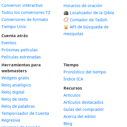
Conversor interactivo
Horarios de oración
Todos los conversores TZ
🕋 Localizador de la Qibla
Conversores de formato
📿 Contador de Tasbih
Tiempo Unix
🕌
API de búsqueda de
mezquitas
Cuenta atrás
Eventos
Próximas películas
Películas estrenadas
Herramientas para
Tiempo
webmasters
Pronóstico del tiempo
Widgets gratis
Índice ICA
Widget
Reloj analógico
Recursos
Widget
Reloj digital
Artículos
Widget
Reloj de texto
Artículos destacados
Widget
Reloj de palabras
Guías del comprador
Temporizador de Cuenta
Acerca del editor
Widget
Regresiva
Blog
Widget