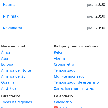
Tiempo in
Rauma
20:00
jue.
Tiempo in
Riihimäki
20:00
jue.
Tiempo in
Rovaniemi
20:00
jue.
Hora mundial
Relojes y temporizadores
África
Reloj
Asia
Alarma
Europa
Cronómetro
América del Norte
Temporizador
América del Sur
Multi-temporizador
Oceanía
Temporizador de escenario
Antártida
Zonas horarias militares
Directorios
Calendario
Todas las regiones
Calendario