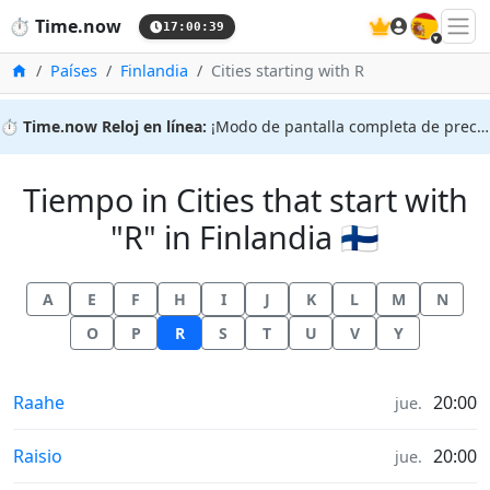
🇪🇸
⏱️
Time.now
17:00:39
Inicio
Países
Finlandia
Cities starting with R
⏱️
Time.now Reloj en línea:
¡Modo de pantalla completa de precisión!
Tiempo in Cities that start with
"R" in Finlandia 🇫🇮
A
E
F
H
I
J
K
L
M
N
O
P
R
S
T
U
V
Y
Tiempo in
Raahe
20:00
jue.
Tiempo in
Raisio
20:00
jue.