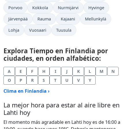
Porvoo
Kokkola
Nurmijärvi
Hyvinge
Järvenpää
Rauma
Kajaani
Mellunkylä
Lohja
Vuosaari
Tuusula
Explora Tiempo en Finlandia por
ciudades, en orden alfabético:
A
E
F
H
I
J
K
L
M
N
O
P
R
S
T
U
V
Y
Clima en Finlandia ›
La mejor hora para estar al aire libre en
Lahti hoy
El momento más agradable en Lahti hoy es de 16:00 a