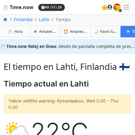
🇪🇸
⏱️
Time.now
08:57:29
Inicio
Finlandia
Lahti
Tiempo
en Lahti
en Lahti
en Laht
en Laht
⏱️
Hora
☀️
Amanecer y atardecer
🌅
Amanecer y atardecer mañana
🌙
Fases lunares
🌦️
T
⏱️
Time.now Reloj en línea:
¡Modo de pantalla completa de precisión!
El tiempo en Lahti, Finlandia 🇫🇮
Tiempo actual en Lahti
Yellow wildfire warning: Kymenlaakso, Wed 0.00 - Thu
0.00
22°C