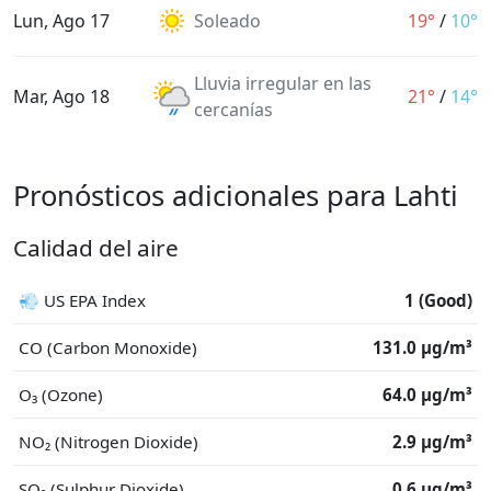
Lun, Ago 17
Soleado
19°
/
10°
Lluvia irregular en las
Mar, Ago 18
21°
/
14°
cercanías
Pronósticos adicionales para Lahti
Calidad del aire
💨 US EPA Index
1 (Good)
CO (Carbon Monoxide)
131.0 μg/m³
O₃ (Ozone)
64.0 μg/m³
NO₂ (Nitrogen Dioxide)
2.9 μg/m³
SO₂ (Sulphur Dioxide)
0.6 μg/m³