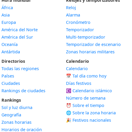
Hora mundial
Relojes y temporizadores
África
Reloj
Asia
Alarma
Europa
Cronómetro
América del Norte
Temporizador
América del Sur
Multi-temporizador
Oceanía
Temporizador de escenario
Antártida
Zonas horarias militares
Directorios
Calendario
Todas las regiones
Calendario
Países
📅
Tal día como hoy
Ciudades
Días festivos
Rankings de ciudades
☪️
Calendario islámico
Número de semana
Rankings
⏰ Sobre el tiempo
Sol y luz diurna
🌐 Sobre la zona horaria
Geografía
🎉 Festivos nacionales
Zonas horarias
Horarios de oración