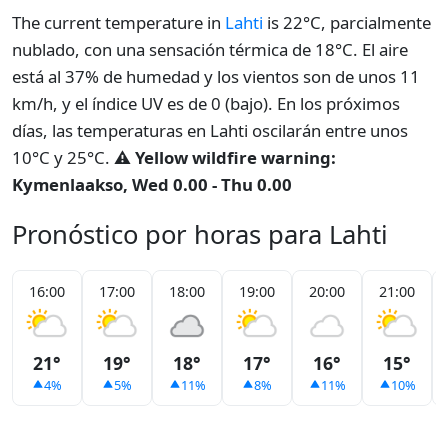
The current temperature in
Lahti
is 22°C, parcialmente
nublado, con una sensación térmica de 18°C. El aire
está al 37% de humedad y los vientos son de unos 11
km/h, y el índice UV es de 0 (bajo). En los próximos
días, las temperaturas en Lahti oscilarán entre unos
10°C y 25°C.
⚠️ Yellow wildfire warning:
Kymenlaakso, Wed 0.00 - Thu 0.00
Pronóstico por horas para Lahti
16:00
17:00
18:00
19:00
20:00
21:00
21°
19°
18°
17°
16°
15°
4%
5%
11%
8%
11%
10%