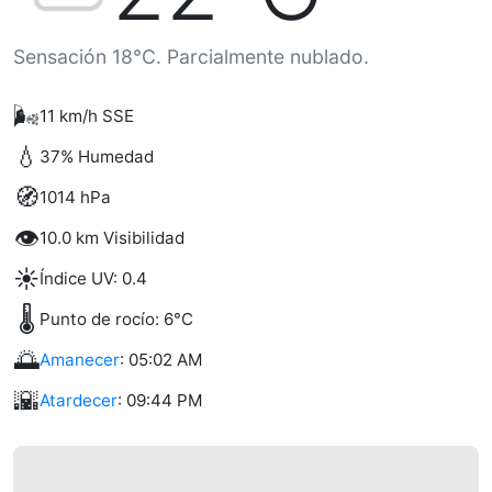
Sensación 18°C. Parcialmente nublado.
🌬️
11 km/h SSE
💧
37% Humedad
🧭
1014 hPa
👁️
10.0 km Visibilidad
☀️
Índice UV: 0.4
🌡️
Punto de rocío: 6°C
🌅
Amanecer
: 05:02 AM
🌇
Atardecer
: 09:44 PM