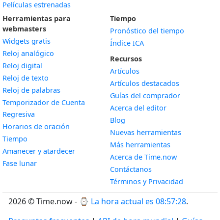
Películas estrenadas
Herramientas para
Tiempo
webmasters
Pronóstico del tiempo
Widgets gratis
Índice ICA
Widget
Reloj analógico
Recursos
Widget
Reloj digital
Artículos
Widget
Reloj de texto
Artículos destacados
Widget
Reloj de palabras
Guías del comprador
Temporizador de Cuenta
Acerca del editor
Widget
Regresiva
Blog
Widget
Horarios de oración
Nuevas herramientas
Widget
Tiempo
Más herramientas
Widget
Amanecer y atardecer
Acerca de Time.now
Widget
Fase lunar
Contáctanos
Términos y Privacidad
2026 © Time.now - ⌚
La hora actual es 08:57:29
.