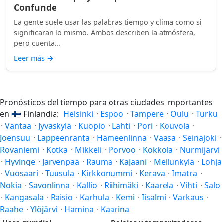
Confunde
La gente suele usar las palabras tiempo y clima como si
significaran lo mismo. Ambos describen la atmósfera,
pero cuenta...
Leer más
→
Pronósticos del tiempo para otras ciudades importantes
en
🇫🇮
Finlandia:
Helsinki
·
Espoo
·
Tampere
·
Oulu
·
Turku
·
Vantaa
·
Jyväskylä
·
Kuopio
·
Lahti
·
Pori
·
Kouvola
·
Joensuu
·
Lappeenranta
·
Hämeenlinna
·
Vaasa
·
Seinäjoki
·
Rovaniemi
·
Kotka
·
Mikkeli
·
Porvoo
·
Kokkola
·
Nurmijärvi
·
Hyvinge
·
Järvenpää
·
Rauma
·
Kajaani
·
Mellunkylä
·
Lohja
·
Vuosaari
·
Tuusula
·
Kirkkonummi
·
Kerava
·
Imatra
·
Nokia
·
Savonlinna
·
Kallio
·
Riihimäki
·
Kaarela
·
Vihti
·
Salo
·
Kangasala
·
Raisio
·
Karhula
·
Kemi
·
Iisalmi
·
Varkaus
·
Raahe
·
Ylöjärvi
·
Hamina
·
Kaarina