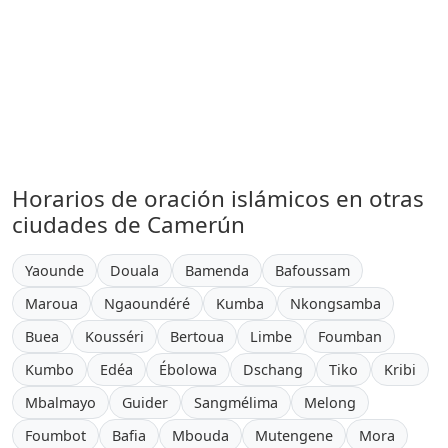
Horarios de oración islámicos en otras
ciudades de Camerún
Yaounde
Douala
Bamenda
Bafoussam
Maroua
Ngaoundéré
Kumba
Nkongsamba
Buea
Kousséri
Bertoua
Limbe
Foumban
Kumbo
Edéa
Ébolowa
Dschang
Tiko
Kribi
Mbalmayo
Guider
Sangmélima
Melong
Foumbot
Bafia
Mbouda
Mutengene
Mora