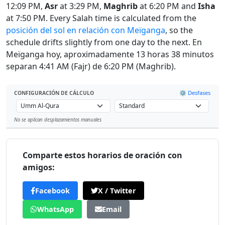
12:09 PM,
Asr
at 3:29 PM,
Maghrib
at 6:20 PM and
Isha
at 7:50 PM. Every Salah time is calculated from the
posición del sol en relación con Meïganga
, so the
schedule drifts slightly from one day to the next. En
Meïganga hoy, aproximadamente 13 horas 38 minutos
separan 4:41 AM (Fajr) de 6:20 PM (Maghrib).
⚙️ Desfases
CONFIGURACIÓN DE CÁLCULO
No se aplican desplazamientos manuales
Leaflet
Comparte estos horarios de oración con
amigos:
Facebook
X / Twitter
WhatsApp
Email