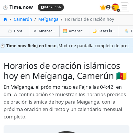
🇪🇸
⏱️
Time.now
04:23:57
Inicio
Camerún
Meïganga
Horarios de oración hoy
en Meïganga
en Meïganga
en Meï
en Meï
⏱️
Hora
☀️
Amanecer y atardecer
🌅
Amanecer y atardecer mañana
🌙
Fases lunares
🌦️
T
⏱️
Time.now Reloj en línea:
¡Modo de pantalla completa de precisión!
Horarios de oración islámicos
hoy en Meïganga, Camerún 🇨🇲
En Meïganga, el próximo rezo es Fajr a las 04:42, en
0m.
A continuación se muestran los horarios precisos
de oración islámica de hoy para Meïganga, con la
próxima oración en directo y un calendario mensual
completo.