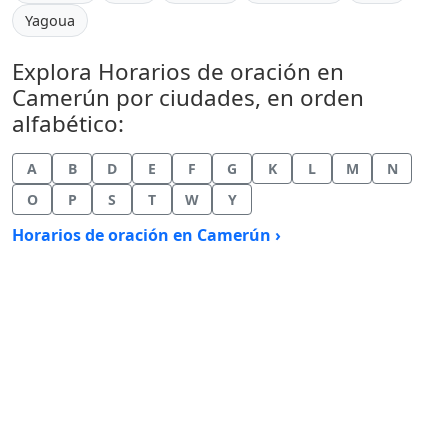
Yagoua
Explora Horarios de oración en
Camerún por ciudades, en orden
alfabético:
A
B
D
E
F
G
K
L
M
N
O
P
S
T
W
Y
Horarios de oración en Camerún ›