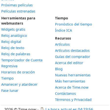
Próximas películas
Películas estrenadas
Herramientas para
Tiempo
webmasters
Pronóstico del tiempo
Widgets gratis
Índice ICA
Widget
Reloj analógico
Recursos
Widget
Reloj digital
Artículos
Widget
Reloj de texto
Artículos destacados
Widget
Reloj de palabras
Guías del comprador
Temporizador de Cuenta
Acerca del editor
Widget
Regresiva
Blog
Widget
Horarios de oración
Nuevas herramientas
Widget
Tiempo
Más herramientas
Widget
Amanecer y atardecer
Acerca de Time.now
Widget
Fase lunar
Contáctanos
Términos y Privacidad
2026 © Time.now - ⌚
La hora actual es 04:23:57
.