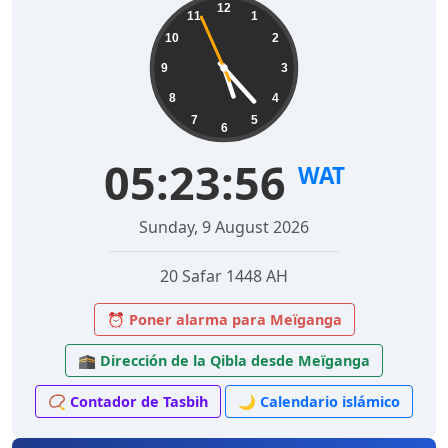
12
11
1
10
2
9
3
8
4
7
5
6
05:23:57
WAT
Sunday, 9 August 2026
20 Safar 1448 AH
⏰ Poner alarma para Meïganga
🕋 Dirección de la Qibla desde Meïganga
📿 Contador de Tasbih
🌙 Calendario islámico