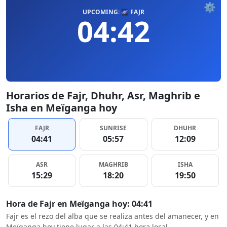
⚙️
UPCOMING: 🌌 FAJR
04:42
Horarios de Fajr, Dhuhr, Asr, Maghrib e
Isha en Meïganga hoy
FAJR
SUNRISE
DHUHR
04:41
05:57
12:09
ASR
MAGHRIB
ISHA
15:29
18:20
19:50
Hora de Fajr en Meïganga hoy: 04:41
Fajr es el rezo del alba que se realiza antes del amanecer, y en
Meïganga hoy tiene lugar a las 04:41 hora local.