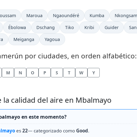
foussam
Maroua
Ngaoundéré
Kumba
Nkongsam
Ébolowa
Dschang
Tiko
Kribi
Guider
San
ra
Meïganga
Yagoua
Camerún por ciudades, en orden alfabético:
M
N
O
P
S
T
W
Y
 la calidad del aire en Mbalmayo
n Mbalmayo en este momento?
lmayo
es
22
— categorizado como
Good
.