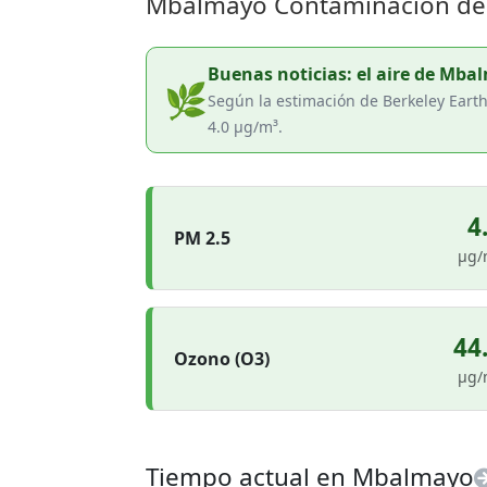
Mbalmayo Contaminación del 
Buenas noticias: el aire de Mbal
🌿
Según la estimación de Berkeley Eart
4.0 µg/m³.
4
PM 2.5
µg/
44
Ozono (O3)
µg/
Tiempo actual en Mbalmayo