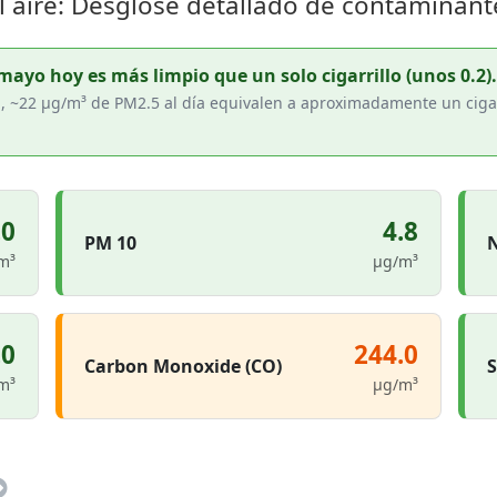
aire: Desglose detallado de contaminant
mayo hoy es más limpio que un solo cigarrillo (unos 0.2).
h, ~22 µg/m³ de PM2.5 al día equivalen a aproximadamente un ciga
.0
4.8
PM 10
N
m³
µg/m³
.0
244.0
Carbon Monoxide (CO)
S
m³
µg/m³