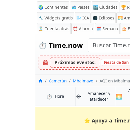
🌍 Continentes
🗺️ Países
🏙️ Ciudades
🏆 R
🔧 Widgets gratis
🌬️
ICA
🌑 Eclipses
🌅
Am
⏳
Cuenta atrás
⏰
Alarma
🗓️ Semana
🎂 
⏱️
Time.now
Próximos eventos:
Fiesta de San
Inicio
Camerún
Mbalmayo
AQI en Mbalma
Amanecer y
⏱️
☀️
🌅
en Mbalmayo
Hora
en Mbalma
atardecer
⭐
Apoya a Time.