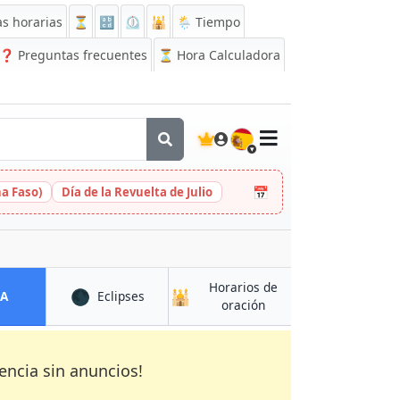
s horarias
⏳
🔡
⏲️
🕌
🌦️ Tiempo
❓
Preguntas frecuentes
⏳ Hora Calculadora
🇪🇸
📅
na Faso)
Día de la Revuelta de Julio
Horarios de
🌑
🕌
en Mbalmayo
en Mbalmayo
CA
Eclipses
en Mbalmayo
oración
encia sin anuncios!