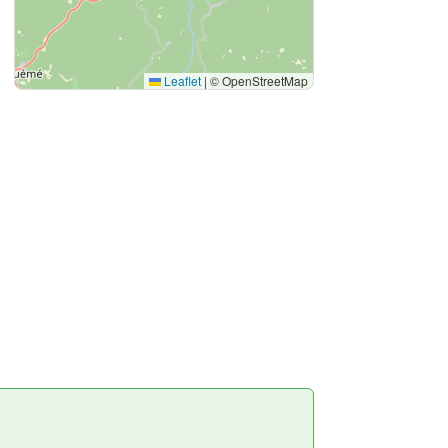
Leaflet
|
© OpenStreetMap