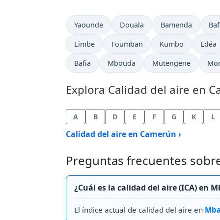
Yaounde
Douala
Bamenda
Ba
Limbe
Foumban
Kumbo
Edéa
Bafia
Mbouda
Mutengene
Mo
Explora Calidad del aire en 
A
B
D
E
F
G
K
L
Calidad del aire en Camerún ›
Preguntas frecuentes sobre
¿Cuál es la calidad del aire (ICA) e
El índice actual de calidad del aire en
Mba