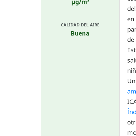
µg/m³
de
en 
CALIDAD DEL AIRE
par
Buena
de
Es
sal
niñ
Un 
am
IC
Índ
otr
mon