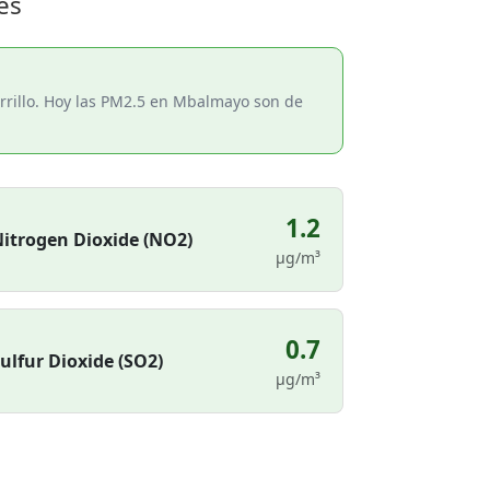
es
rrillo. Hoy las PM2.5 en Mbalmayo son de
1.2
itrogen Dioxide (NO2)
µg/m³
0.7
ulfur Dioxide (SO2)
µg/m³