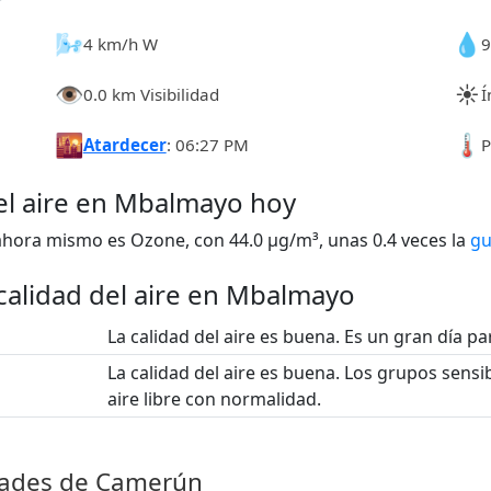
🌬️
💧
4 km/h W
👁️
☀️
0.0 km Visibilidad
Í
🌇
🌡️
Atardecer
: 06:27 PM
P
del aire en Mbalmayo hoy
hora mismo es Ozone, con 44.0 µg/m³, unas 0.4 veces la
gu
calidad del aire en Mbalmayo
La calidad del aire es buena. Es un gran día para
La calidad del aire es buena. Los grupos sensib
aire libre con normalidad.
udades de Camerún