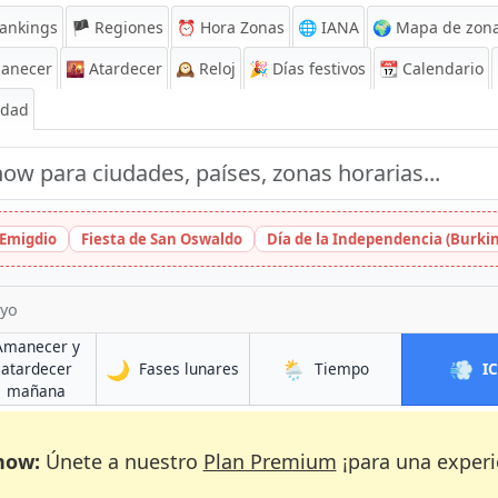
ankings
🏴 Regiones
⏰
Hora Zonas
🌐 IANA
🌍 Mapa de zona
anecer
🌇
Atardecer
🕰️
Reloj
🎉
Días festivos
📆
Calendario
Edad
 Emigdio
Fiesta de San Oswaldo
Día de la Independencia (Burki
yo
Amanecer y
🌙
🌦️
💨
en Mbalmayo
en Mbalmayo
atardecer
Fases lunares
Tiempo
I
yo
en Mbalmayo
mañana
now:
Únete a nuestro
Plan Premium
¡para una experi