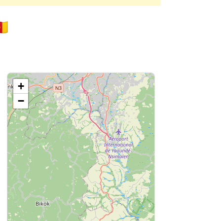
🇲
+
−