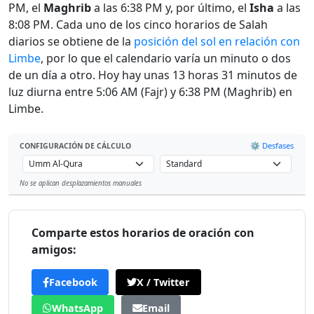
PM, el
Maghrib
a las 6:38 PM y, por último, el
Isha
a las
8:08 PM. Cada uno de los cinco horarios de Salah
diarios se obtiene de la
posición del sol en relación con
Limbe
, por lo que el calendario varía un minuto o dos
de un día a otro. Hoy hay unas 13 horas 31 minutos de
luz diurna entre 5:06 AM (Fajr) y 6:38 PM (Maghrib) en
Limbe.
⚙️ Desfases
CONFIGURACIÓN DE CÁLCULO
No se aplican desplazamientos manuales
Leaflet
Comparte estos horarios de oración con
amigos:
Facebook
X / Twitter
WhatsApp
Email