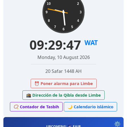
10
2
9
3
8
4
7
5
6
09:29:48
WAT
Monday, 10 August 2026
20 Safar 1448 AH
⏰ Poner alarma para Limbe
🕋 Dirección de la Qibla desde Limbe
📿 Contador de Tasbih
🌙 Calendario islámico
⚙️
UPCOMING: 🌌 FAJR