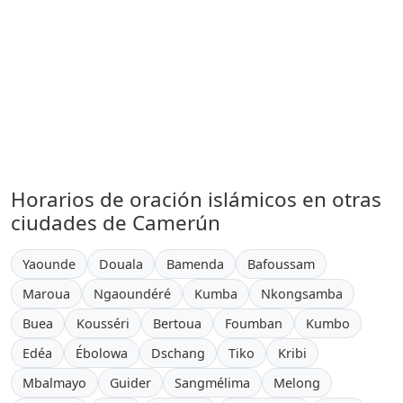
Horarios de oración islámicos en otras
ciudades de Camerún
Yaounde
Douala
Bamenda
Bafoussam
Maroua
Ngaoundéré
Kumba
Nkongsamba
Buea
Kousséri
Bertoua
Foumban
Kumbo
Edéa
Ébolowa
Dschang
Tiko
Kribi
Mbalmayo
Guider
Sangmélima
Melong