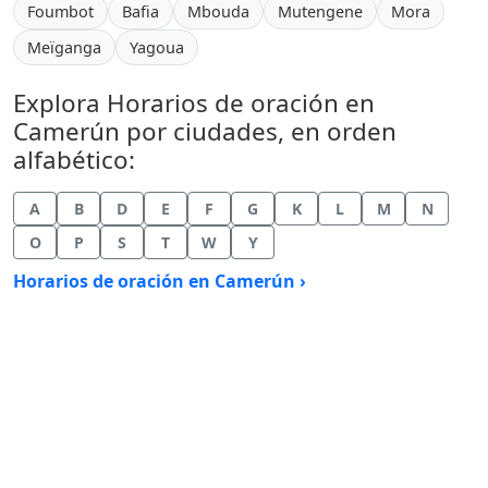
Foumbot
Bafia
Mbouda
Mutengene
Mora
Meïganga
Yagoua
Explora Horarios de oración en
Camerún por ciudades, en orden
alfabético:
A
B
D
E
F
G
K
L
M
N
O
P
S
T
W
Y
Horarios de oración en Camerún ›