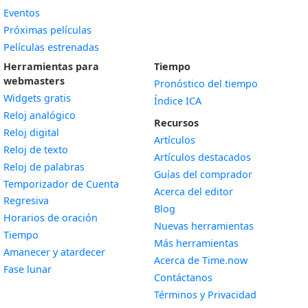
Eventos
Próximas películas
Películas estrenadas
Herramientas para
Tiempo
webmasters
Pronóstico del tiempo
Widgets gratis
Índice ICA
Widget
Reloj analógico
Recursos
Widget
Reloj digital
Artículos
Widget
Reloj de texto
Artículos destacados
Widget
Reloj de palabras
Guías del comprador
Temporizador de Cuenta
Acerca del editor
Widget
Regresiva
Blog
Widget
Horarios de oración
Nuevas herramientas
Widget
Tiempo
Más herramientas
Widget
Amanecer y atardecer
Acerca de Time.now
Widget
Fase lunar
Contáctanos
Términos y Privacidad