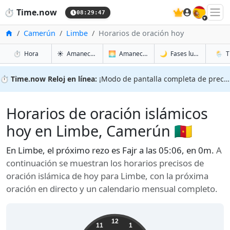
🇪🇸
⏱️
Time.now
08:29:48
Inicio
Camerún
Limbe
Horarios de oración hoy
en Limbe
en Limbe
en Lim
en Lim
⏱️
Hora
☀️
Amanecer y atardecer
🌅
Amanecer y atardecer mañana
🌙
Fases lunares
🌦️
T
⏱️
Time.now Reloj en línea:
¡Modo de pantalla completa de precisión!
Horarios de oración islámicos
hoy en Limbe, Camerún 🇨🇲
En Limbe, el próximo rezo es Fajr a las 05:06, en 0m.
A
continuación se muestran los horarios precisos de
oración islámica de hoy para Limbe, con la próxima
oración en directo y un calendario mensual completo.
12
11
1