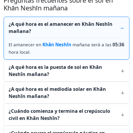
Preguntas frecuentes sobre el sol en
Khān Neshīn mañana
¿A qué hora es el amanecer en Khān Neshīn
mañana?
El amanecer en
Khān Neshīn
mañana será a las
05:36
hora local.
¿A qué hora es la puesta de sol en Khān
Neshīn mañana?
¿A qué hora es el mediodía solar en Khān
Neshīn mañana?
¿Cuándo comienza y termina el crepúsculo
civil en Khān Neshīn?