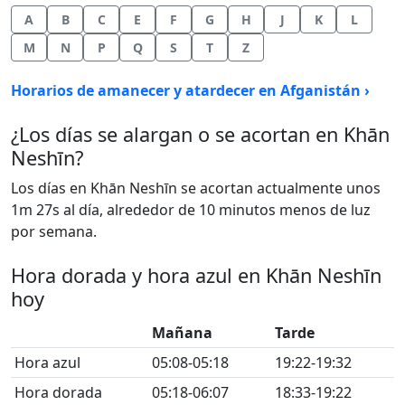
A
B
C
E
F
G
H
J
K
L
M
N
P
Q
S
T
Z
Horarios de amanecer y atardecer en Afganistán ›
¿Los días se alargan o se acortan en Khān
Neshīn?
Los días en Khān Neshīn se acortan actualmente unos
1m 27s al día, alrededor de 10 minutos menos de luz
por semana.
Hora dorada y hora azul en Khān Neshīn
hoy
Mañana
Tarde
Hora azul
05:08-05:18
19:22-19:32
Hora dorada
05:18-06:07
18:33-19:22