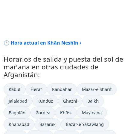
🕒 Hora actual en Khān Neshīn ›
Horarios de salida y puesta del sol de
mañana en otras ciudades de
Afganistán:
Kabul
Herat
Kandahar
Mazar-e Sharif
Jalalabad
Kunduz
Ghazni
Balkh
Baghlán
Gardez
Khōst
Maymana
Khanabad
Bāzārak
Bāzār-e Yakāwlang