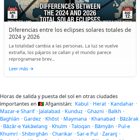
Diferencias entre los eclipses solares totales de
2024 y 2026
La totalidad cambia a las personas. La luz se vuelve
extraña, los pájaros se callan y el mundo parece
reprogramarse brev...
Leer más
→
Horas de salida y puesta del sol en otras ciudades
importantes en
🇦🇫
Afganistán:
Kabul
·
Herat
·
Kandahar
·
Mazar-e Sharif
·
Jalalabad
·
Kunduz
·
Ghazni
·
Balkh
·
Baghlán
·
Gardez
·
Khōst
·
Maymana
·
Khanabad
·
Bāzārak
·
Bāzār-e Yakāwlang
·
Khulm
·
Taloqan
·
Bāmyān
·
Pul-e
Khumrí
·
Shibirghān
·
Charikar
·
Sar-e Pul
·
Zaranj
·