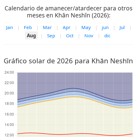
Calendario de amanecer/atardecer para otros
meses en Khān Neshīn (2026):
Jan
|
Feb
|
Mar
|
Apr
|
May
|
jun
|
Jul
|
Aug
|
Sep
|
Oct
|
Nov
|
dic
Gráfico solar de 2026 para Khān Neshīn