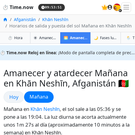
🇪🇸
⏱️
Time.now
09:53:52
Inicio
Afganistán
Khān Neshīn
Horarios de salida y puesta del sol Mañana en Khān Neshīn
en Khān Neshīn
en Khān Neshīn
en Khā
en Kh
⏱️
Hora
☀️
Amanecer y atardecer
🌅
Amanecer y atardecer mañana
🌙
Fases lunares
🌦️
T
⏱️
Time.now Reloj en línea:
¡Modo de pantalla completa de precisión!
Amanecer y atardecer Mañana
en Khān Neshīn, Afganistán 🇦🇫
Amanecer y atardecer
Amanecer y atardecer
Mañana
Hoy
Mañana en
Khān Neshīn
, el sol sale a las 05:36 y se
pone a las 19:04. La luz diurna se acorta actualmente
unos 1m 27s al día (aproximadamente 10 minutos a la
semana) en Khān Neshīn.