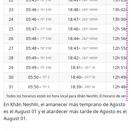
↑
↑
23
05:46
18:48
13h 02m
76° ENE
284° WNW
↑
↑
24
05:46
18:47
13h 00m
76° ENE
283° WNW
↑
↑
25
05:47
18:46
12h 58m
77° ENE
283° WNW
↑
↑
26
05:48
18:44
12h 56m
77° ENE
282° WNW
↑
↑
27
05:48
18:43
12h 55m
78° ENE
282° WNW
↑
↑
28
05:49
18:42
12h 53m
78° ENE
282° WNW
↑
↑
29
05:49
18:41
12h 51m
79° ENE
281° W
↑
↑
30
05:50
18:40
12h 49m
79° E
281° W
↑
↑
31
05:50
18:39
12h 48m
79° E
280° W
↑
↑
Todos los horarios están en hora local para Khān Neshīn. El horario de veran
En Khān Neshīn, el amanecer más temprano de Agosto
es el August 01 y el atardecer más tarde de Agosto es el
August 01.