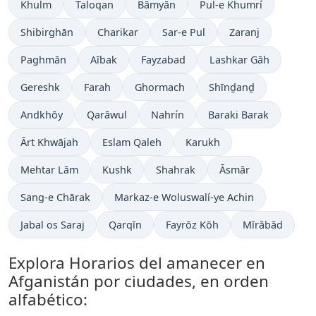
Khulm
Taloqan
Bāmyān
Pul-e Khumrí
Shibirghān
Charikar
Sar-e Pul
Zaranj
Paghmān
Aībak
Fayzabad
Lashkar Gāh
Gereshk
Farah
Ghormach
Shīnḏanḏ
Andkhōy
Qarāwul
Nahrín
Baraki Barak
Ārt Khwājah
Eslam Qaleh
Karukh
Mehtar Lām
Kushk
Shahrak
Āsmār
Sang-e Chārak
Markaz-e Woluswalí-ye Achin
Jabal os Saraj
Qarqīn
Fayrōz Kōh
Mīrābād
Explora Horarios del amanecer en
Afganistán por ciudades, en orden
alfabético: