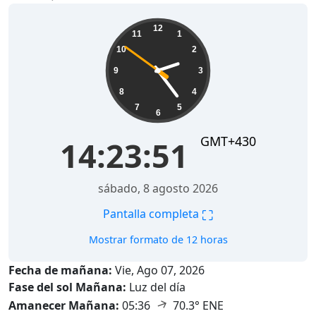
14:23:52
12
11
1
10
2
9
3
8
4
7
5
6
GMT+430
14:23:52
sábado, 8 agosto 2026
⛶
Pantalla completa
Mostrar formato de 12 horas
Fecha de mañana:
Vie, Ago 07, 2026
Fase del sol Mañana:
Luz del día
↑
Amanecer Mañana:
05:36
70.3° ENE