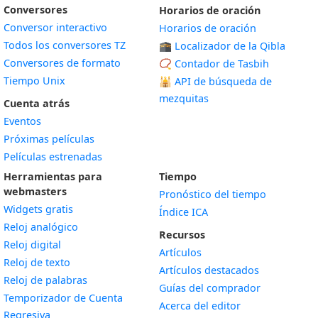
Conversores
Horarios de oración
Conversor interactivo
Horarios de oración
Todos los conversores TZ
🕋 Localizador de la Qibla
Conversores de formato
📿 Contador de Tasbih
Tiempo Unix
🕌
API de búsqueda de
mezquitas
Cuenta atrás
Eventos
Próximas películas
Películas estrenadas
Herramientas para
Tiempo
webmasters
Pronóstico del tiempo
Widgets gratis
Índice ICA
Widget
Reloj analógico
Recursos
Widget
Reloj digital
Artículos
Widget
Reloj de texto
Artículos destacados
Widget
Reloj de palabras
Guías del comprador
Temporizador de Cuenta
Acerca del editor
Widget
Regresiva