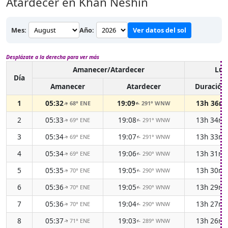
Atardecer en Khān Neshīn
Mes:
Año:
Ver datos del sol
Desplázate a la derecha para ver más
Amanecer/Atardecer
Luz
Día
Amanecer
Atardecer
Duración
1
05:32
19:09
13h 36m
68° ENE
291° WNW
↑
↑
2
05:33
19:08
13h 34m
69° ENE
291° WNW
↑
↑
3
05:34
19:07
13h 33m
69° ENE
291° WNW
↑
↑
4
05:34
19:06
13h 31m
69° ENE
290° WNW
↑
↑
5
05:35
19:05
13h 30m
70° ENE
290° WNW
↑
↑
6
05:36
19:05
13h 29m
70° ENE
290° WNW
↑
↑
7
05:36
19:04
13h 27m
70° ENE
290° WNW
↑
↑
8
05:37
19:03
13h 26m
71° ENE
289° WNW
↑
↑