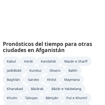
Pronósticos del tiempo para otras
ciudades en Afganistán
Kabul
Herāt
Kandahār
Mazār-e Sharīf
Jalālābād
Kunduz
Ghazni
Balkh
Baghlān
Gardez
Khōst
Maymana
Khanabad
Bāzārak
Bāzār-e Yakāwlang
Khulm
Taloqan
Bāmyān
Pul-e Khumrī