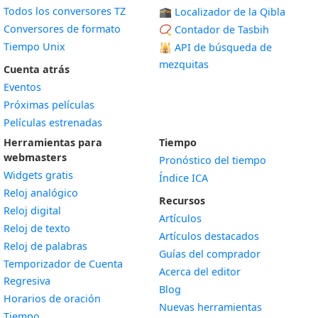
Todos los conversores TZ
🕋 Localizador de la Qibla
Conversores de formato
📿 Contador de Tasbih
Tiempo Unix
🕌
API de búsqueda de
mezquitas
Cuenta atrás
Eventos
Próximas películas
Películas estrenadas
Herramientas para
Tiempo
webmasters
Pronóstico del tiempo
Widgets gratis
Índice ICA
Widget
Reloj analógico
Recursos
Widget
Reloj digital
Artículos
Widget
Reloj de texto
Artículos destacados
Widget
Reloj de palabras
Guías del comprador
Temporizador de Cuenta
Acerca del editor
Widget
Regresiva
Blog
Widget
Horarios de oración
Nuevas herramientas
Widget
Tiempo