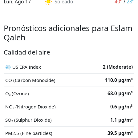
Lun, Ago 17
Soleado
40°
/
28°
Pronósticos adicionales para Eslam
Qaleh
Calidad del aire
💨 US EPA Index
2 (Moderate)
CO (Carbon Monoxide)
110.0 μg/m³
O₃ (Ozone)
68.0 μg/m³
NO₂ (Nitrogen Dioxide)
0.6 μg/m³
SO₂ (Sulphur Dioxide)
1.1 μg/m³
PM2.5 (Fine particles)
39.5 μg/m³