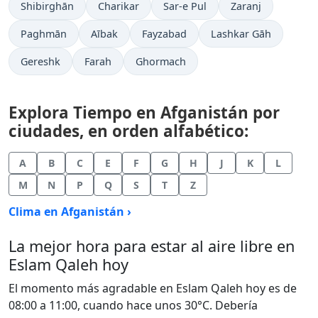
Shibirghān
Charikar
Sar-e Pul
Zaranj
Paghmān
Aībak
Fayzabad
Lashkar Gāh
Gereshk
Farah
Ghormach
Explora Tiempo en Afganistán por
ciudades, en orden alfabético:
A
B
C
E
F
G
H
J
K
L
M
N
P
Q
S
T
Z
Clima en Afganistán ›
La mejor hora para estar al aire libre en
Eslam Qaleh hoy
El momento más agradable en Eslam Qaleh hoy es de
08:00 a 11:00, cuando hace unos 30°C. Debería