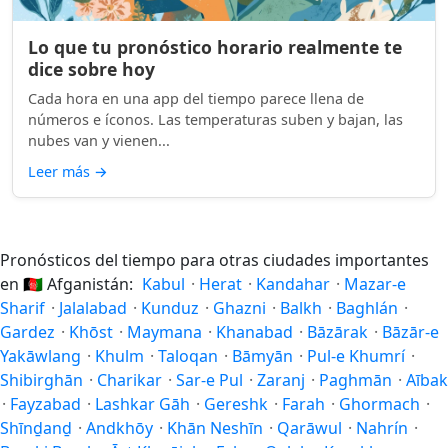
Lo que tu pronóstico horario realmente te
dice sobre hoy
Cada hora en una app del tiempo parece llena de
números e íconos. Las temperaturas suben y bajan, las
nubes van y vienen...
Leer más
→
Pronósticos del tiempo para otras ciudades importantes
en
🇦🇫
Afganistán:
Kabul
·
Herat
·
Kandahar
·
Mazar-e
Sharif
·
Jalalabad
·
Kunduz
·
Ghazni
·
Balkh
·
Baghlán
·
Gardez
·
Khōst
·
Maymana
·
Khanabad
·
Bāzārak
·
Bāzār-e
Yakāwlang
·
Khulm
·
Taloqan
·
Bāmyān
·
Pul-e Khumrí
·
Shibirghān
·
Charikar
·
Sar-e Pul
·
Zaranj
·
Paghmān
·
Aībak
·
Fayzabad
·
Lashkar Gāh
·
Gereshk
·
Farah
·
Ghormach
·
Shīnḏanḏ
·
Andkhōy
·
Khān Neshīn
·
Qarāwul
·
Nahrín
·