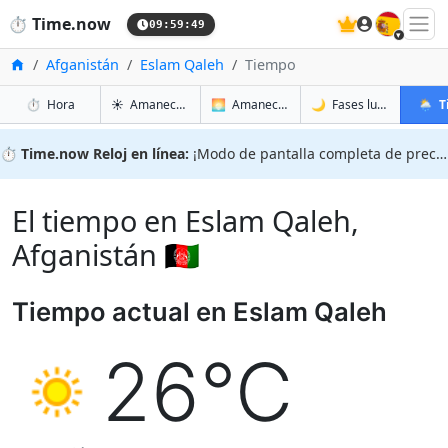
🇪🇸
⏱️
Time.now
09:59:50
Inicio
Afganistán
Eslam Qaleh
Tiempo
en Eslam Qaleh
en Eslam Qaleh
en Esl
en Esl
⏱️
Hora
☀️
Amanecer y atardecer
🌅
Amanecer y atardecer mañana
🌙
Fases lunares
🌦️
T
⏱️
Time.now Reloj en línea:
¡Modo de pantalla completa de precisión!
El tiempo en Eslam Qaleh,
Afganistán 🇦🇫
Tiempo actual en Eslam Qaleh
26°C