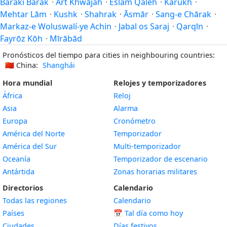
Baraki Barak
·
Ārt Khwājah
·
Eslam Qaleh
·
Karukh
·
Mehtar Lām
·
Kushk
·
Shahrak
·
Āsmār
·
Sang-e Chārak
·
Markaz-e Woluswalí-ye Achin
·
Jabal os Saraj
·
Qarqīn
·
Fayrōz Kōh
·
Mīrābād
Pronósticos del tiempo para cities in neighbouring countries:
🇨🇳
China:
Shanghái
Hora mundial
Relojes y temporizadores
África
Reloj
Asia
Alarma
Europa
Cronómetro
América del Norte
Temporizador
América del Sur
Multi-temporizador
Oceanía
Temporizador de escenario
Antártida
Zonas horarias militares
Directorios
Calendario
Todas las regiones
Calendario
Países
📅
Tal día como hoy
Ciudades
Días festivos