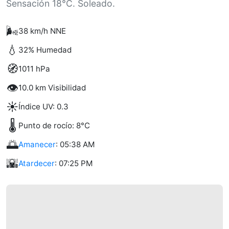
Sensación 18°C. Soleado.
🌬️
38 km/h NNE
💧
32% Humedad
🧭
1011 hPa
👁️
10.0 km Visibilidad
☀️
Índice UV: 0.3
🌡️
Punto de rocío: 8°C
🌅
Amanecer
: 05:38 AM
🌇
Atardecer
: 07:25 PM