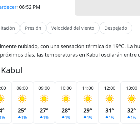
ardecer
: 06:52 PM
pitación
Presión
Velocidad del viento
Despejado
lmente nublado, con una sensación térmica de 19°C. La h
os próximos días, las temperaturas en Kabul oscilarán entre
 Kabul
:00
08:00
09:00
10:00
11:00
12:00
13:00
4°
25°
27°
28°
29°
31°
32°
1%
1%
1%
1%
1%
1%
1%