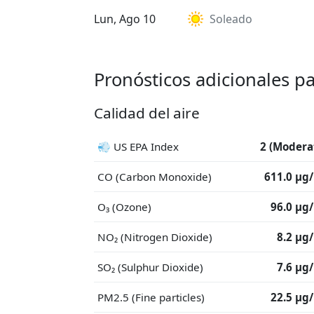
Lun, Ago 10
Soleado
Pronósticos adicionales p
Calidad del aire
💨 US EPA Index
2 (Modera
CO (Carbon Monoxide)
611.0 μg
O₃ (Ozone)
96.0 μg
NO₂ (Nitrogen Dioxide)
8.2 μg
SO₂ (Sulphur Dioxide)
7.6 μg
PM2.5 (Fine particles)
22.5 μg