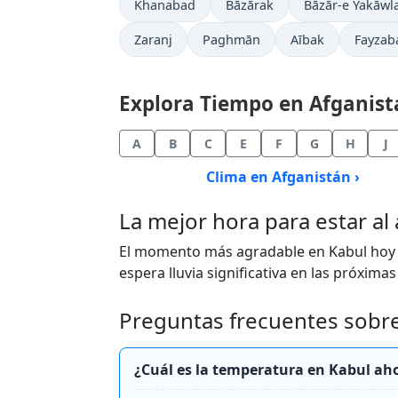
Khanabad
Bāzārak
Bāzār-e Yakāwl
Zaranj
Paghmān
Aībak
Fayzab
Explora Tiempo en Afganistá
A
B
C
E
F
G
H
J
Clima en Afganistán ›
La mejor hora para estar al 
El momento más agradable en Kabul hoy e
espera lluvia significativa en las próximas
Preguntas frecuentes sobre
¿Cuál es la temperatura en Kabul a