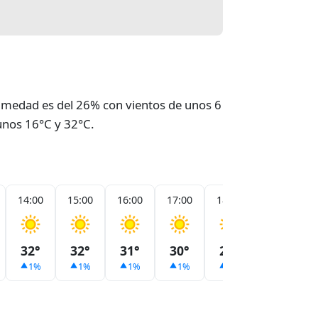
umedad es del 26% con vientos de unos 6
 unos 16°C y 32°C.
14:00
15:00
16:00
17:00
18:00
19:00
32°
32°
31°
30°
28°
26°
1%
1%
1%
1%
1%
1%