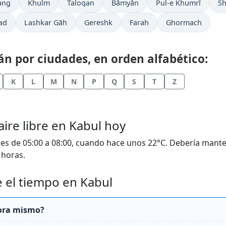
ang
Khulm
Taloqan
Bāmyān
Pul-e Khumrī
Sh
ad
Lashkar Gāh
Gereshk
Farah
Ghormach
n por ciudades, en orden alfabético:
K
L
M
N
P
Q
S
T
Z
aire libre en Kabul hoy
s de 05:00 a 08:00, cuando hace unos 22°C. Debería mante
 horas.
 el tiempo en Kabul
hora mismo?