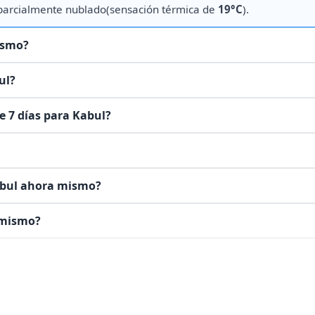
 parcialmente nublado(sensación térmica de
19°C
).
ismo?
ul?
e 7 días para Kabul?
Kabul ahora mismo?
a mismo?