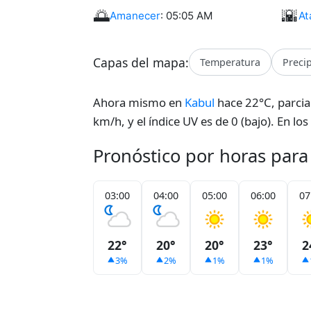
🌅
🌇
Amanecer
: 05:05 AM
At
Capas del mapa:
Temperatura
Preci
Ahora mismo en
Kabul
hace 22°C, parcia
km/h, y el índice UV es de 0 (bajo). En l
Pronóstico por horas para
03:00
04:00
05:00
06:00
07
22°
20°
20°
23°
2
3%
2%
1%
1%