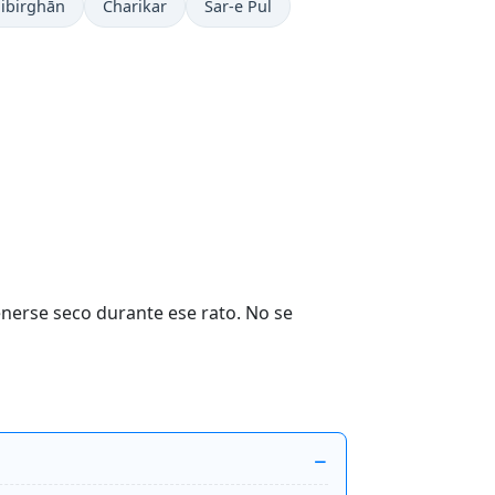
ibirghān
Charikar
Sar-e Pul
nerse seco durante ese rato. No se