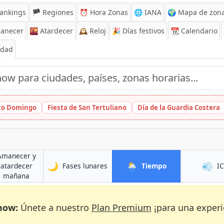
ankings
🏴 Regiones
⏰
Hora Zonas
🌐 IANA
🌍 Mapa de zona
anecer
🌇
Atardecer
🕰️
Reloj
🎉
Días festivos
📆
Calendario
Edad
nto Domingo
Fiesta de San Tertuliano
Día de la Guardia Costera
Amanecer y
🌙
🌦️
💨
en Kabul
en Kabul
atardecer
Fases lunares
Tiempo
I
en Kabul
mañana
now:
Únete a nuestro
Plan Premium
¡para una experi