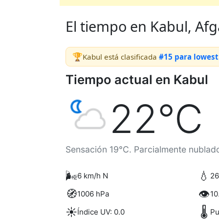
El tiempo en Kabul, Afga
🏆
Kabul está clasificada
#15 para lowest
Tiempo actual en Kabul
22°C
Sensación 19°C. Parcialmente nublad
🌬️
💧
6 km/h N
2
🧭
👁️
1006 hPa
10
☀️
🌡️
Índice UV: 0.0
Pu