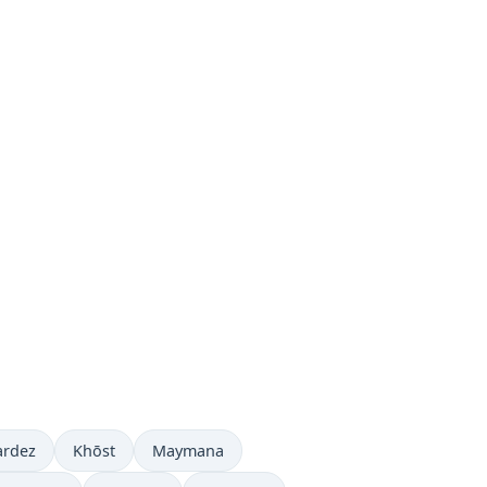
ardez
Khōst
Maymana