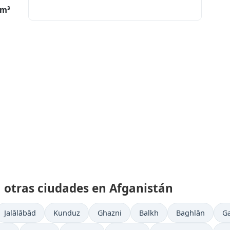
/m³
 otras ciudades en Afganistán
Jalālābād
Kunduz
Ghazni
Balkh
Baghlān
G