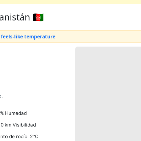
nistán 🇦🇫
 feels-like temperature
.
o.
6% Humedad
.0 km Visibilidad
nto de rocío: 2°C