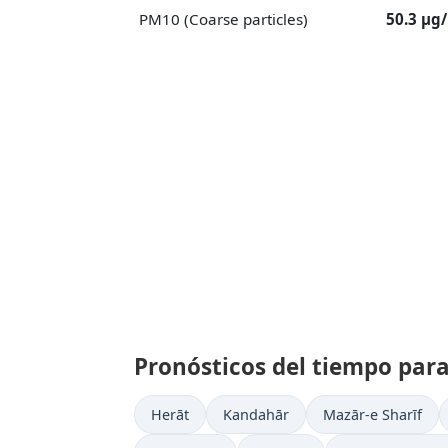
PM10 (Coarse particles)
50.3 μg
Pronósticos del tiempo para
Herāt
Kandahār
Mazār-e Sharīf