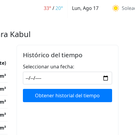
33°
/
20°
Lun, Ago 17
Solea
ara Kabul
Histórico del tiempo
te)
Seleccionar una fecha:
/m³
/m³
Obtener historial del tiempo
/m³
/m³
/m³