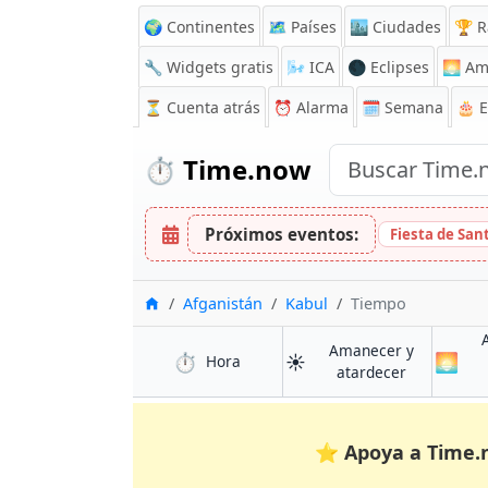
🌍 Continentes
🗺️ Países
🏙️ Ciudades
🏆 R
🔧 Widgets gratis
🌬️
ICA
🌑 Eclipses
🌅
Am
⏳
Cuenta atrás
⏰
Alarma
🗓️ Semana
🎂 
⏱️
Time.now
Próximos eventos:
Fiesta de Sa
Inicio
Afganistán
Kabul
Tiempo
Amanecer y
⏱️
☀️
🌅
en Kabul
Hora
en Kabul
atardecer
⭐
Apoya a Time.