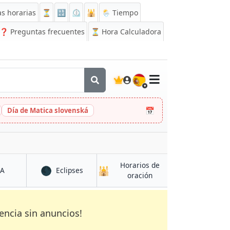
s horarias
⏳
🔡
⏲️
🕌
🌦️ Tiempo
❓
Preguntas frecuentes
⏳ Hora Calculadora
🇪🇸
📅
Día de Matica slovenská
Horarios de
🌑
🕌
en Kabul
en Kabul
CA
Eclipses
en Kabul
oración
encia sin anuncios!