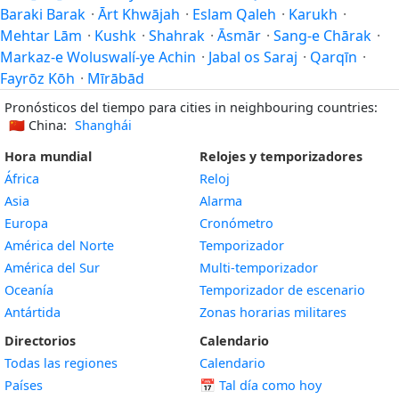
Baraki Barak
·
Ārt Khwājah
·
Eslam Qaleh
·
Karukh
·
Mehtar Lām
·
Kushk
·
Shahrak
·
Āsmār
·
Sang-e Chārak
·
Markaz-e Woluswalí-ye Achin
·
Jabal os Saraj
·
Qarqīn
·
Fayrōz Kōh
·
Mīrābād
Pronósticos del tiempo para cities in neighbouring countries:
🇨🇳
China:
Shanghái
Hora mundial
Relojes y temporizadores
África
Reloj
Asia
Alarma
Europa
Cronómetro
América del Norte
Temporizador
América del Sur
Multi-temporizador
Oceanía
Temporizador de escenario
Antártida
Zonas horarias militares
Directorios
Calendario
Todas las regiones
Calendario
Países
📅
Tal día como hoy