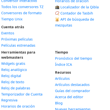
Conversor interactivo
Horarios de oración
Todos los conversores TZ
🕋 Localizador de la Qibla
Conversores de formato
📿 Contador de Tasbih
Tiempo Unix
🕌
API de búsqueda de
mezquitas
Cuenta atrás
Eventos
Próximas películas
Películas estrenadas
Herramientas para
Tiempo
webmasters
Pronóstico del tiempo
Widgets gratis
Índice ICA
Widget
Reloj analógico
Recursos
Widget
Reloj digital
Artículos
Widget
Reloj de texto
Artículos destacados
Widget
Reloj de palabras
Guías del comprador
Temporizador de Cuenta
Acerca del editor
Widget
Regresiva
Blog
Widget
Horarios de oración
Nuevas herramientas