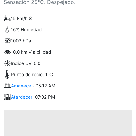
Sensación 25°C. Despejado.
🌬️
15 km/h S
💧
16% Humedad
🧭
1003 hPa
👁️
10.0 km Visibilidad
☀️
Índice UV: 0.0
🌡️
Punto de rocío: 1°C
🌅
Amanecer
: 05:12 AM
🌇
Atardecer
: 07:02 PM