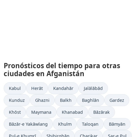
Pronósticos del tiempo para otras
ciudades en Afganistán
Kabul
Herāt
Kandahār
Jalālābād
Kunduz
Ghazni
Balkh
Baghlān
Gardez
Khōst
Maymana
Khanabad
Bāzārak
Bāzār-e Yakāwlang
Khulm
Taloqan
Bāmyān
Pul-e Khumrī
Shibirghān
Charikar
Sar-e Pul