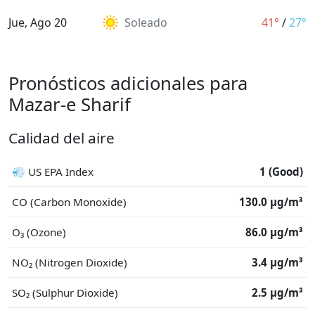
Jue, Ago 20
Soleado
41°
/
27°
Pronósticos adicionales para
Mazar-e Sharif
Calidad del aire
💨 US EPA Index
1 (Good)
CO (Carbon Monoxide)
130.0 μg/m³
O₃ (Ozone)
86.0 μg/m³
NO₂ (Nitrogen Dioxide)
3.4 μg/m³
SO₂ (Sulphur Dioxide)
2.5 μg/m³