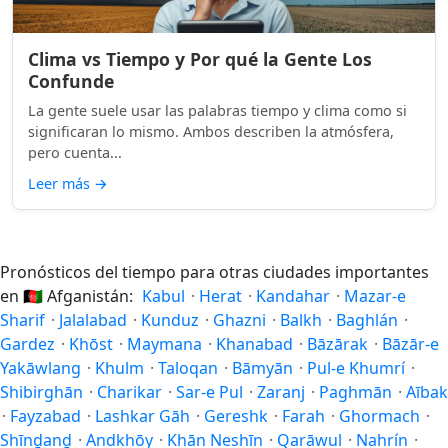
Clima vs Tiempo y Por qué la Gente Los
Confunde
La gente suele usar las palabras tiempo y clima como si
significaran lo mismo. Ambos describen la atmósfera,
pero cuenta...
Leer más
→
Pronósticos del tiempo para otras ciudades importantes
en
🇦🇫
Afganistán:
Kabul
·
Herat
·
Kandahar
·
Mazar-e
Sharif
·
Jalalabad
·
Kunduz
·
Ghazni
·
Balkh
·
Baghlán
·
Gardez
·
Khōst
·
Maymana
·
Khanabad
·
Bāzārak
·
Bāzār-e
Yakāwlang
·
Khulm
·
Taloqan
·
Bāmyān
·
Pul-e Khumrí
·
Shibirghān
·
Charikar
·
Sar-e Pul
·
Zaranj
·
Paghmān
·
Aībak
·
Fayzabad
·
Lashkar Gāh
·
Gereshk
·
Farah
·
Ghormach
·
Shīnḏanḏ
·
Andkhōy
·
Khān Neshīn
·
Qarāwul
·
Nahrín
·