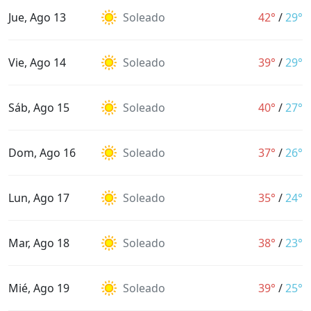
Jue, Ago 13
Soleado
42°
/
29°
Vie, Ago 14
Soleado
39°
/
29°
Sáb, Ago 15
Soleado
40°
/
27°
Dom, Ago 16
Soleado
37°
/
26°
Lun, Ago 17
Soleado
35°
/
24°
Mar, Ago 18
Soleado
38°
/
23°
Mié, Ago 19
Soleado
39°
/
25°