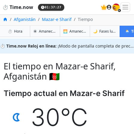
🇪🇸
⏱️
Time.now
01:37:28
Inicio
Afganistán
Mazar-e Sharif
Tiempo
en Mazar-e Sharif
en Mazar-e Sharif
en Maza
en Maz
⏱️
Hora
☀️
Amanecer y atardecer
🌅
Amanecer y atardecer mañana
🌙
Fases lunares
🌦️
T
⏱️
Time.now Reloj en línea:
¡Modo de pantalla completa de precisión!
El tiempo en Mazar-e Sharif,
Afganistán 🇦🇫
Tiempo actual en Mazar-e Sharif
30°C