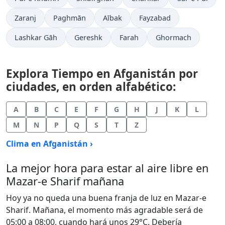
Zaranj
Paghmān
Aībak
Fayzabad
Lashkar Gāh
Gereshk
Farah
Ghormach
Explora Tiempo en Afganistán por
ciudades, en orden alfabético:
A
B
C
E
F
G
H
J
K
L
M
N
P
Q
S
T
Z
Clima en Afganistán ›
La mejor hora para estar al aire libre en
Mazar-e Sharif mañana
Hoy ya no queda una buena franja de luz en Mazar-e
Sharif. Mañana, el momento más agradable será de
05:00 a 08:00, cuando hará unos 29°C. Debería